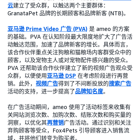
云
建立了受众群，以触达两个主要群体：
GranataPet 品牌的长期顾客和品牌新客 (NTB)。
亚马逊 Prime Video 广告 (PVA)
是 ameo 的方案
的基础。PVA 在认知阶段最大限度地扩大了广告活
动触达范围，加速了品牌新客的增长。具体而言，
该合作伙伴重点关注狗粮和猫粮场内客群受众中的
顾客，以及宠物主人或对宠物配件感兴趣的受众。
PVA 还帮助该合作伙伴建立了新的视频广告观众受
众群，以便使用
亚马逊 DSP
在考虑阶段进行再营
销。此外，
视频广告
得到了不间断投放的
搜索广告
活动的支持，进一步提高了
品牌知名度
。
在广告活动期间，ameo 使用了活动标签来收集有
关网站浏览次数、加购次数、结账次数和购买量的
洞察，以优化其
再营销
广告活动。通过识别和关注
弃购顾客等受众，Fox4Pets 引导顾客进入销售流
域，并将他们转变为购买者。