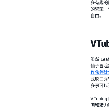
多有趣的
的繁荣。
自由。”
VT
虽然 L
仙子冒险家
作伙伴计
式脱口秀
多事可以
VTubi
间和精力