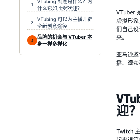
VTubing 到底是什么？为
1
什么它如此受欢迎？
VTub
VTubing 可以为主播开辟
虚拟形象
2
全新创意途径
们自己设
品牌的机会与 VTuber 本
来。
3
身一样多样化
亚马逊邀请
播、观众
VT
迎
Twitch
起来很简单