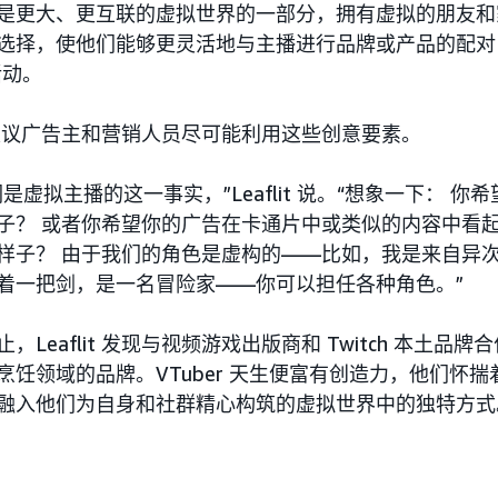
是更大、更互联的虚拟世界的一部分，拥有虚拟的朋友和
选择，使他们能够更灵活地与主播进行品牌或产品的配对
 活动。
it 建议广告主和营销人员尽可能利用这些创意要素。
们是虚拟主播的这一事实，”Leaflit 说。“想象一下： 
子？ 或者你希望你的广告在卡通片中或类似的内容中看起
样子？ 由于我们的角色是虚构的——比如，我是来自异
着一把剑，是一名冒险家——你可以担任各种角色。”
，Leaflit 发现与视频游戏出版商和 Twitch 本土
烹饪领域的品牌。VTuber 天生便富有创造力，他们怀
融入他们为自身和社群精心构筑的虚拟世界中的独特方式