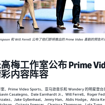
therspoon 和 Will Ferrell 公布了他们即将推出的 Prime Video 喜剧的
梅工作室公布 Prime Vid
精彩内容阵容
Prime Video Sports、亚马逊音乐和 Wondery 的明
Gavin Casalegno、Dale Earnhardt Jr.、Will Ferrell、Roger F
onzalez、Jake Gyllenhaal、Jenny Han、Aldis Hodge、Alicia 
Ritchson、Octavia Spencer、Charissa Thompson、Lola Tung