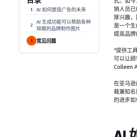
目录
式。如今
销人员已
AI 如何塑造广告的未来
1
厚兴趣，
AI 生成功能可以帮助各种
是一个生
2
规模的品牌制作图片
提高品牌
常见问题
3
“提供工
可以让顾
Colle
在亚马逊
裁兼知名数
的进步如
AI