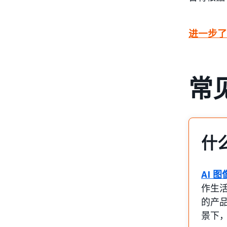
进一步了
常
什
AI 
作生
的产
景下