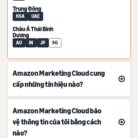
Trung Đông
KSA
UAE
Châu Á Thái Bình
Dương
AU
IN
JP
SG
Amazon Marketing Cloud cung
cấp những tín hiệu nào?
Amazon Marketing Cloud bảo
vệ thông tin của tôi bằng cách
nào?