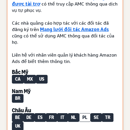
được tài trợ
có thể truy cập AMC thông qua dịch
vụ tự phục vụ.
Các nhà quảng cáo hợp tác với các đối tác đã
đăng ký trên
Mạng lưới đối tác Amazon Ads
cũng có thể sử dụng AMC thông qua đối tác của
họ.
Liên hệ với nhân viên quản lý khách hàng Amazon
Ads để biết thêm thông tin.
Bắc Mỹ
CA
MX
US
Nam Mỹ
BR
Châu Âu
BE
DE
ES
FR
IT
NL
PL
SE
TR
UK