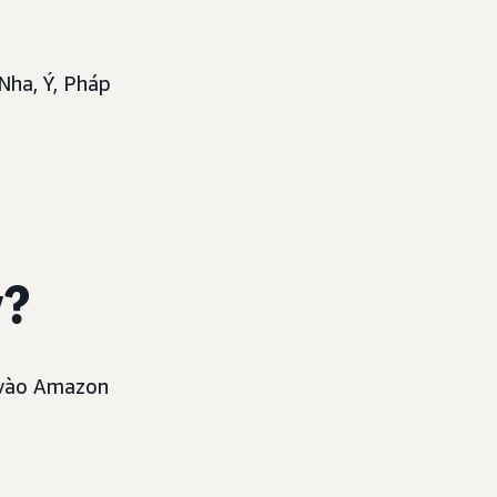
Nha, Ý, Pháp
y?
p vào Amazon