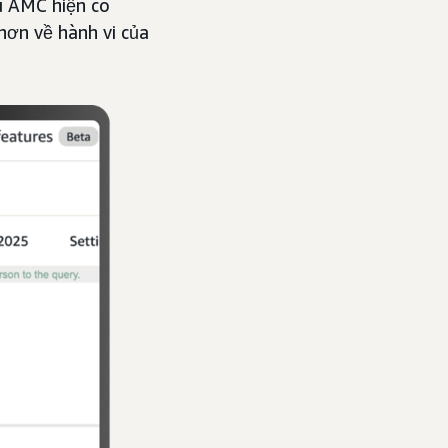
ệu AMC hiện có
hơn về hành vi của