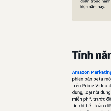
đoạn trong hành 
kiện năm nay.
Tính nă
Amazon Marketing
phiên bản beta mở,
trên Prime Video d
dung, loại nội dun
miễn phí”, trước đ
tin chi tiết toàn 