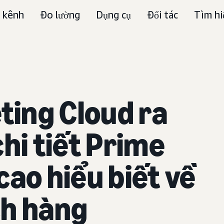
 kênh
Đo lường
Dụng cụ
Đối tác
Tìm hi
ing Cloud ra
hi tiết Prime
cao hiểu biết về
ch hàng