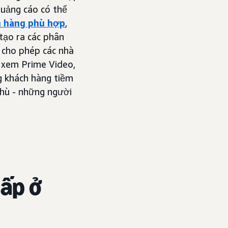
quảng cáo có thể
h hàng phù hợp
,
tạo ra các phân
y cho phép các nhà
i xem Prime Video,
ng khách hàng tiềm
thù - những người
cấp ở