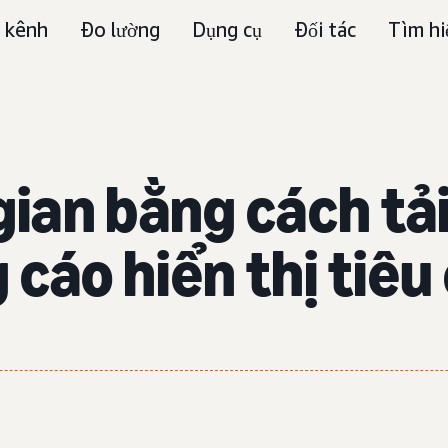
 kênh
Đo lường
Dụng cụ
Đối tác
Tìm hi
gian bằng cách tải
 cáo hiển thị tiêu