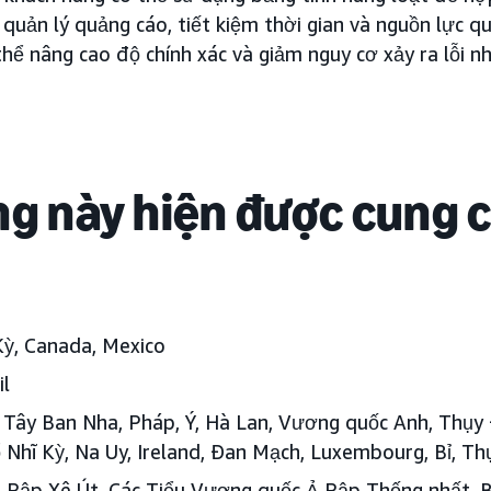
à quản lý quảng cáo, tiết kiệm thời gian và nguồn lực qu
thể nâng cao độ chính xác và giảm nguy cơ xảy ra lỗi n
ng này hiện được cung 
ỳ, Canada, Mexico
il
Tây Ban Nha, Pháp, Ý, Hà Lan, Vương quốc Anh, Thụy Đ
 Nhĩ Kỳ, Na Uy, Ireland, Đan Mạch, Luxembourg, Bỉ, Thụ
 Rập Xê Út, Các Tiểu Vương quốc Ả Rập Thống nhất, Ba