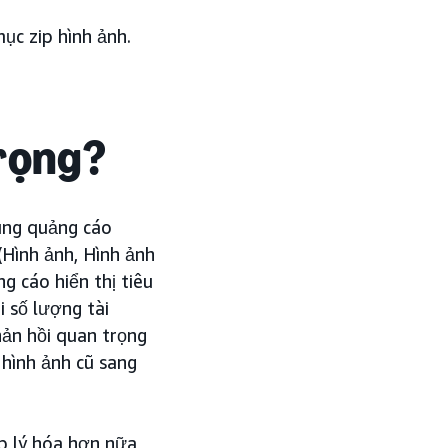
ục zip hình ảnh.
trọng?
dung quảng cáo
(Hình ảnh, Hình ảnh
g cáo hiển thị tiêu
 số lượng tài
hản hồi quan trọng
hình ảnh cũ sang
ợp lý hóa hơn nữa