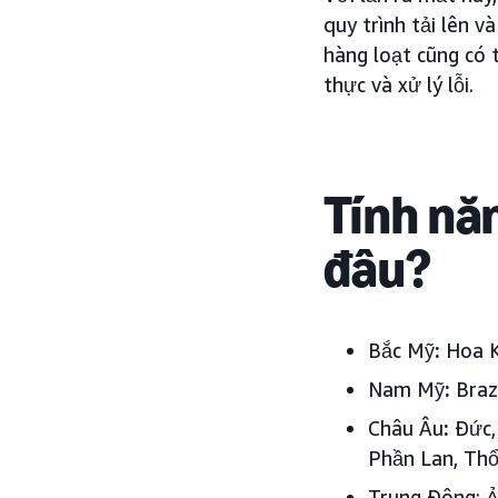
quy trình tải lên v
hàng loạt cũng có 
thực và xử lý lỗi.
Tính nă
đâu?
Bắc Mỹ
:
Hoa K
Nam Mỹ
:
Braz
Châu Âu
:
Đức, 
Phần Lan, Thổ
Trung Đông: Ả