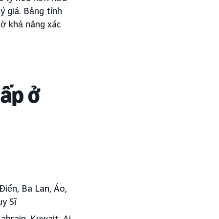
ý giá. Bảng tính
hờ khả năng xác
cấp ở
iển, Ba Lan, Áo,
y Sĩ
hrain, Kuwait, Ai