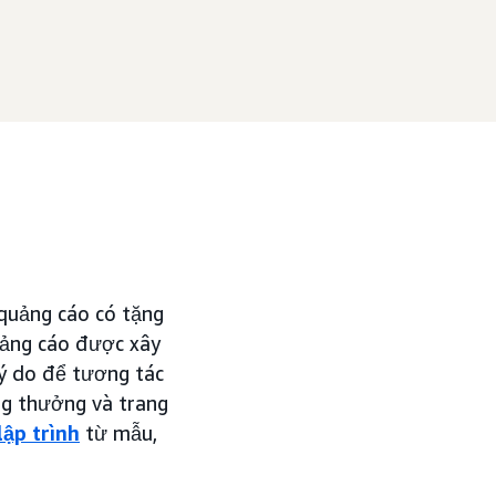
 quảng cáo có tặng
uảng cáo được xây
lý do để tương tác
ng thưởng và trang
lập trình
từ mẫu,