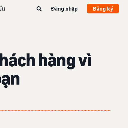
ểu
Đăng nhập
Đăng ký
khách hàng vì
bạn