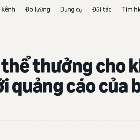
 kênh
Đo lường
Dụng cụ
Đối tác
Tìm hi
ó thể thưởng cho 
ới quảng cáo của 