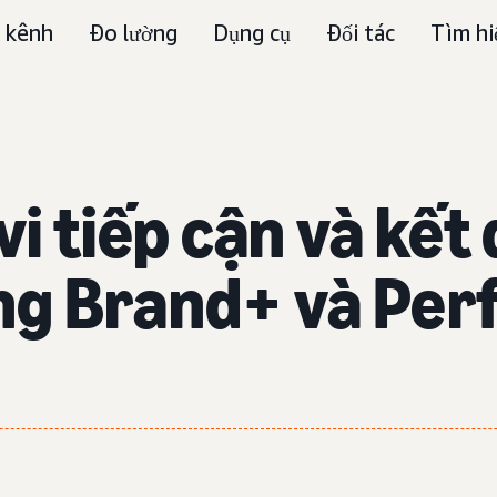
 kênh
Đo lường
Dụng cụ
Đối tác
Tìm hi
i tiếp cận và kết 
năng Brand+ và Pe