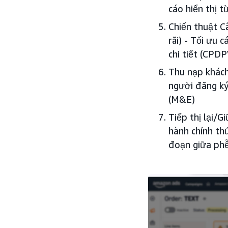
cáo hiển thị t
Chiến thuật C
rãi) - Tối ưu 
chi tiết (CPD
Thu nạp khách
người đăng ký 
(M&E)
Tiếp thị lại/G
hành chính thứ
đoạn giữa ph