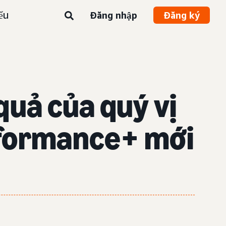
ểu
Đăng nhập
Đăng ký
quả của quý vị
rformance+ mới