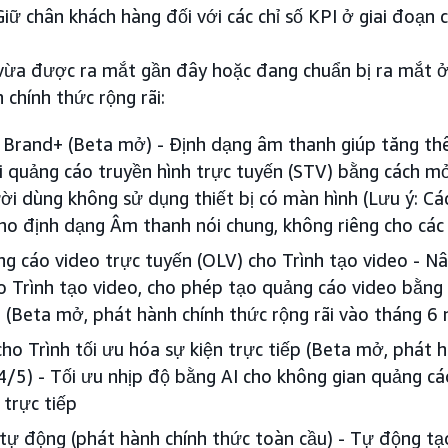
Giữ chân khách hàng đối với các chỉ số KPI ở giai đoạn 
vừa được ra mắt gần đây hoặc đang chuẩn bị ra mắt ở
chính thức rộng rãi:
 Brand+ (Beta mở) - Định dạng âm thanh giúp tăng t
ới quảng cáo truyền hình trực tuyến (STV) bằng cách 
ời dùng không sử dụng thiết bị có màn hình (Lưu ý: Các
ho định dạng Âm thanh nói chung, không riêng cho các 
g cáo video trực tuyến (OLV) cho Trình tạo video - N
o Trình tạo video, cho phép tạo quảng cáo video bằng 
t (Beta mở, phát hành chính thức rộng rãi vào tháng 
ho Trình tối ưu hóa sự kiện trực tiếp (Beta mở, phát 
14/5) - Tối ưu nhịp độ bằng AI cho không gian quảng c
 trực tiếp
tự động (phát hành chính thức toàn cầu) - Tự động tạ