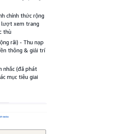
h chính thức rộng
ên lượt xem trang
c thù
ộng rãi) - Thu nạp
ền thông & giải trí
ân nhắc (đã phát
ác mục tiêu giai