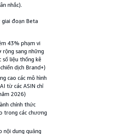
cân nhắc).
 giai đoạn Beta
hêm 43% phạm vi
mở rộng sang những
 số liệu thống kê
chiến dịch Brand+)
âng cao các mô hình
AI từ các ASIN chỉ
6 năm 2026)
hành chính thức
áo trong các chương
o nội dung quảng