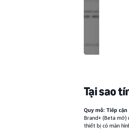
Tại sao t
Quy mô: Tiếp cận
Brand+ (Beta mở) m
thiết bị có màn hìn