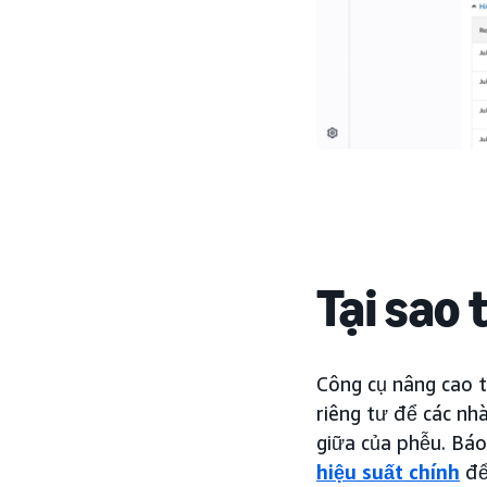
Tại sao 
Công cụ nâng cao 
riêng tư để các nh
giữa của phễu. Báo
hiệu suất chính
để