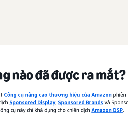
ng nào đã được ra mắt?
ắt
Công cụ nâng cao thương hiệu của Amazon
phiên 
dịch
Sponsored Display
,
Sponsored Brands
và Sponso
ông cụ này chỉ khả dụng cho chiến dịch
Amazon DSP
.