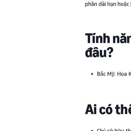
phần dài hạn hoặc
Tính nă
đâu?
Bắc Mỹ:
Hoa 
Ai có t
Chủ sở hữu t