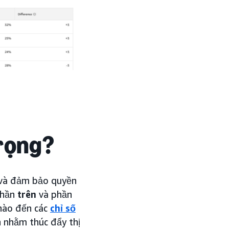
trọng?
c và đảm bảo quyền
phần
trên
và phần
 nào đến các
chỉ số
h nhằm thúc đẩy thị