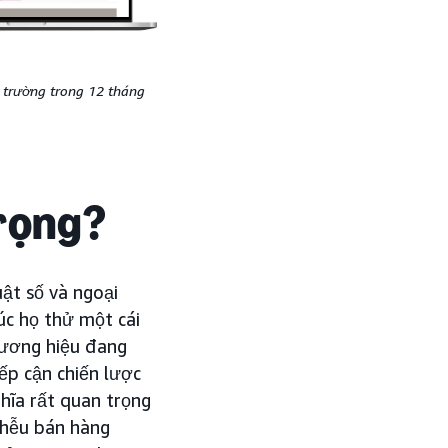
ị trường trong 12 tháng
trọng?
uật số và ngoại
úc họ thử một cái
thương hiệu đang
ếp cận chiến lược
hĩa rất quan trọng
phễu bán hàng