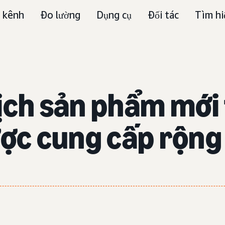
 kênh
Đo lường
Dụng cụ
Đối tác
Tìm hi
dịch sản phẩm mớ
ợc cung cấp rộng r