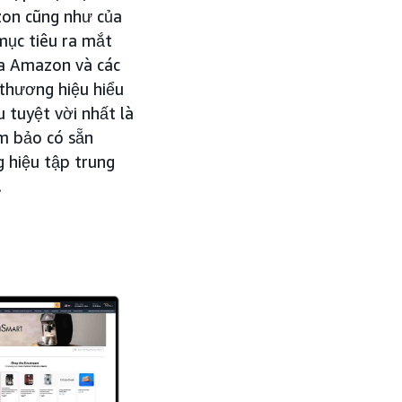
azon cũng như của
mục tiêu ra mắt
ủa Amazon và các
 thương hiệu hiểu
u tuyệt vời nhất là
m bảo có sẵn
 hiệu tập trung
.