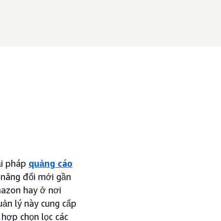
ải pháp
quảng cáo
 năng đổi mới gần
mazon hay ở nơi
uản lý này cung cấp
 hợp chọn lọc các