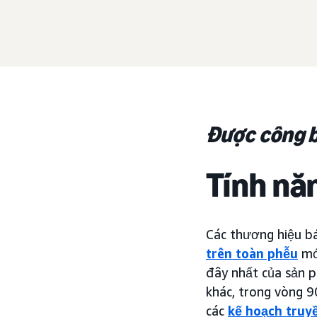
Được công b
Tính nă
Các thương hiệu b
trên toàn phễu
mới
đây nhất của sản p
khác, trong vòng 9
các
kế hoạch truy