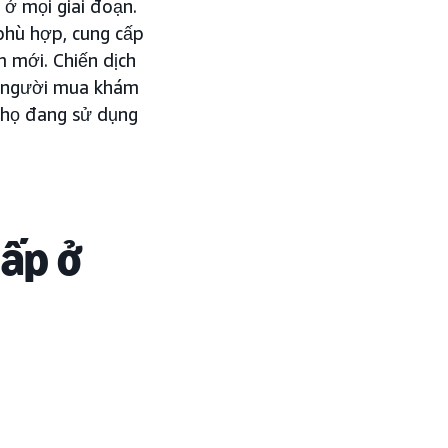
 ở mọi giai đoạn.
 phù hợp, cung cấp
 mới. Chiến dịch
úp người mua khám
 họ đang sử dụng
cấp ở