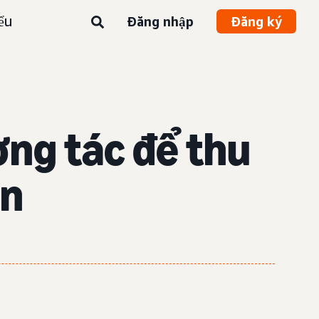
ểu
Đăng nhập
Đăng ký
ng tác để thu
ên