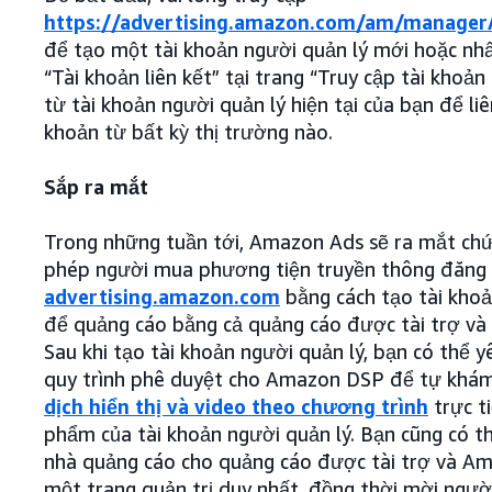
https://advertising.amazon.com/am/manager
để tạo một tài khoản người quản lý mới hoặc nh
“Tài khoản liên kết” tại trang “Truy cập tài khoản
từ tài khoản người quản lý hiện tại của bạn để liê
khoản từ bất kỳ thị trường nào.
Sắp ra mắt
Trong những tuần tới, Amazon Ads sẽ ra mắt ch
phép người mua phương tiện truyền thông đăng 
advertising.amazon.com
bằng cách tạo tài khoả
để quảng cáo bằng cả quảng cáo được tài trợ và
Sau khi tạo tài khoản người quản lý, bạn có thể 
quy trình phê duyệt cho Amazon DSP để tự khá
dịch hiển thị và video theo chương trình
trực t
phẩm của tài khoản người quản lý. Bạn cũng có t
nhà quảng cáo cho quảng cáo được tài trợ và A
một trang quản trị duy nhất, đồng thời mời ngư