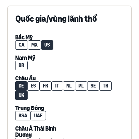
Quốc gia/vùng lãnh thổ
Bắc Mỹ
CA
MX
US
Nam Mỹ
BR
Châu Âu
DE
ES
FR
IT
NL
PL
SE
TR
UK
Trung Đông
KSA
UAE
Châu Á Thái Bình
Dương