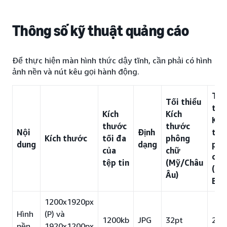
Thông số kỹ thuật quảng cáo
Để thực hiện màn hình thức dậy tĩnh, cần phải có hình
ảnh nền và nút kêu gọi hành động.
Tối
Tối thiểu
thi
Kích
Kích
Kíc
thước
thước
Nội
Định
thư
Kích thước
tối đa
phông
dung
dạng
phô
của
chữ
chữ
tệp tin
(Mỹ/Châu
(Nh
Âu)
Bản
1200x1920px
Hình
(P) và
1200kb
JPG
32pt
28p
nền
1920x1200px