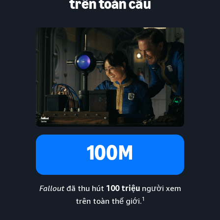
trên toàn cầu
100M
Fallout
đã thu hút
100 triệu
người xem
1
trên toàn thế giới.