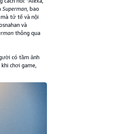
 cách nói: "Alexa,
a
Superman
, bao
mà tử tế và nội
rosnahan và
erman
thông qua
người có tầm ảnh
 khi chơi game,