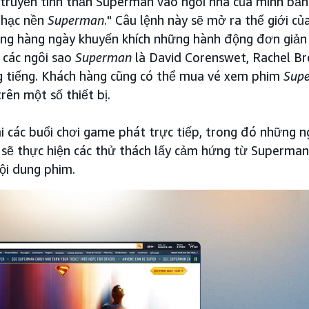
truyền tinh thần Superman vào ngôi nhà của mình bằng
nhạc nền
Superman
." Câu lệnh này sẽ mở ra thế giới củ
g hàng ngày khuyến khích những hành động đơn giản 
 các ngôi sao
Superman
là David Corenswet, Rachel B
ng tiếng. Khách hàng cũng có thể mua vé xem phim
Sup
rên một số thiết bị.
ai các buổi chơi game phát trực tiếp, trong đó những 
sẽ thực hiện các thử thách lấy cảm hứng từ Superman
nội dung phim.