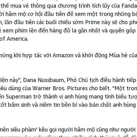
 thể mua vé thông qua chương trình tích lũy của Fanda
i hâm mộ cơ hội đầu tiên để xem một trong những 
, lần đầu tiên các buổi chiếu sớm Prime này sẽ cho p
é xem phim lên đến hàng đô la gần nhất và quyên góp s
 of America.
i mừng khi hợp tác với Amazon và khởi động Mùa hè c
diện này”, Dana Nussbaum, Phó Chủ tịch điều hành tiếp 
tiêu dùng của Warner Bros. Pictures cho biết. “Một t
ến Superman trở thành vị anh hùng mang tính biểu tư
 tốt bẩm sinh và niềm tin bền bỉ vào bản chất anh hùn
ở nên siêu phàm' kêu gọi người hâm mộ cũng như ngườ