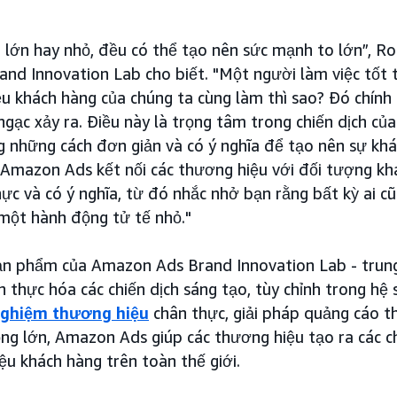
 lớn hay nhỏ, đều có thể tạo nên sức mạnh to lớn”, Ro
and Innovation Lab cho biết. "Một người làm việc tốt t
ệu khách hàng của chúng ta cùng làm thì sao? Đó chính 
ngạc xảy ra. Điều này là trọng tâm trong chiến dịch củ
 những cách đơn giản và có ý nghĩa để tạo nên sự khác
h Amazon Ads kết nối các thương hiệu với đối tượng k
ực và có ý nghĩa, từ đó nhắc nhở bạn rằng bất kỳ ai c
 một hành động tử tế nhỏ."
 sản phẩm của Amazon Ads Brand Innovation Lab - trun
 thực hóa các chiến dịch sáng tạo, tùy chỉnh trong hệ s
nghiệm thương hiệu
chân thực, giải pháp quảng cáo th
ộng lớn, Amazon Ads giúp các thương hiệu tạo ra các c
iệu khách hàng trên toàn thế giới.