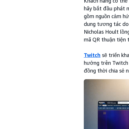
Khách hàng có thể 
hãy bắt đầu phát 
gồm nguồn cảm hứn
dung tương tác do
Nicholas Hoult lồ
mã QR thuận tiện t
Twitch
sẽ triển kh
hưởng trên Twitch 
đồng thời chia sẻ 