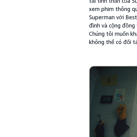
tải tinh thần của 
xem phim thông qua
Superman với Best 
đình và cộng đồng 
Chúng tôi muốn kh
không thể có đối t