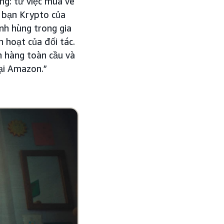
ng: từ việc mua vé
i bạn Krypto của
nh hùng trong gia
 hoạt của đối tác.
h hàng toàn cầu và
tại Amazon.”