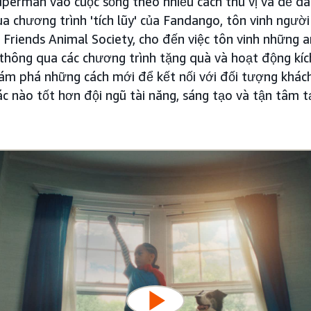
Superman vào cuộc sống theo nhiều cách thú vị và dễ dà
 chương trình 'tích lũy' của Fandango, tôn vinh ngườ
Friends Animal Society, cho đến việc tôn vinh những a
thông qua các chương trình tặng quà và hoạt động kích
ám phá những cách mới để kết nối với đối tượng khác
ác nào tốt hơn đội ngũ tài năng, sáng tạo và tận tâm 