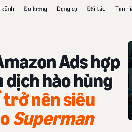
 kênh
Đo lường
Dụng cụ
Đối tác
Tìm hi
 Amazon Ads hợp
n dịch hào hùng
 trở nên siêu
ho
Superman