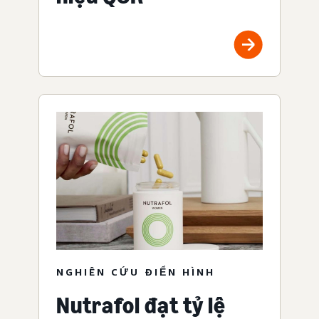
NGHIÊN CỨU ĐIỂN HÌNH
Nutrafol đạt tỷ lệ