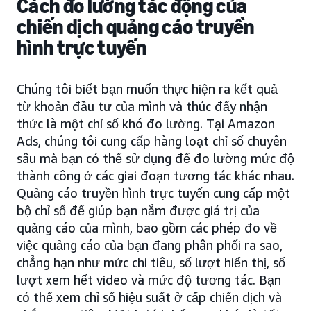
Cách đo lường tác động của
chiến dịch quảng cáo truyền
hình trực tuyến
Chúng tôi biết bạn muốn thực hiện ra kết quả
từ khoản đầu tư của mình và thúc đẩy nhận
thức là một chỉ số khó đo lường. Tại Amazon
Ads, chúng tôi cung cấp hàng loạt chỉ số chuyên
sâu mà bạn có thể sử dụng để đo lường mức độ
thành công ở các giai đoạn tương tác khác nhau.
Quảng cáo truyền hình trực tuyến cung cấp một
bộ chỉ số để giúp bạn nắm được giá trị của
quảng cáo của mình, bao gồm các phép đo về
việc quảng cáo của bạn đang phân phối ra sao,
chẳng hạn như mức chi tiêu, số lượt hiển thị, số
lượt xem hết video và mức độ tương tác. Bạn
có thể xem chỉ số hiệu suất ở cấp chiến dịch và