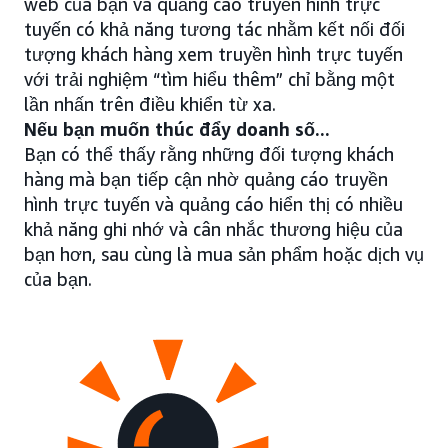
web của bạn và quảng cáo truyền hình trực
tuyến có khả năng tương tác nhằm kết nối đối
tượng khách hàng xem truyền hình trực tuyến
với trải nghiệm “tìm hiểu thêm” chỉ bằng một
lần nhấn trên điều khiển từ xa.
Nếu bạn muốn thúc đẩy doanh số...
Bạn có thể thấy rằng những đối tượng khách
hàng mà bạn tiếp cận nhờ quảng cáo truyền
hình trực tuyến và quảng cáo hiển thị có nhiều
khả năng ghi nhớ và cân nhắc thương hiệu của
bạn hơn, sau cùng là mua sản phẩm hoặc dịch vụ
của bạn.