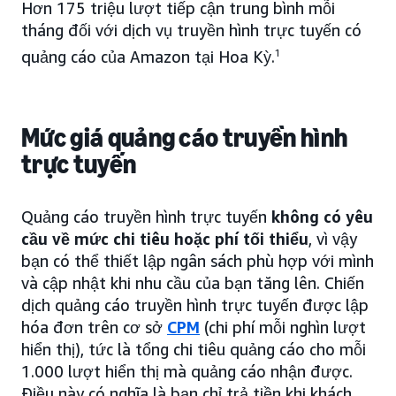
Hơn 175 triệu lượt tiếp cận trung bình mỗi
tháng đối với dịch vụ truyền hình trực tuyến có
quảng cáo của Amazon tại Hoa Kỳ.
1
Mức giá quảng cáo truyền hình
trực tuyến
Quảng cáo truyền hình trực tuyến
không có yêu
cầu về mức chi tiêu hoặc phí tối thiểu
, vì vậy
bạn có thể thiết lập ngân sách phù hợp với mình
và cập nhật khi nhu cầu của bạn tăng lên. Chiến
dịch quảng cáo truyền hình trực tuyến được lập
hóa đơn trên cơ sở
CPM
(chi phí mỗi nghìn lượt
hiển thị), tức là tổng chi tiêu quảng cáo cho mỗi
1.000 lượt hiển thị mà quảng cáo nhận được.
Điều này có nghĩa là bạn chỉ trả tiền khi khách