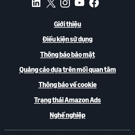
Giới thiệu
Điều kiện sử dụng
Thông báo bảo mật
Quảng cáo dựa trên mối quan tâm
Thông báo về cookie
Trạng thái Amazon Ads
Nghề nghiệp