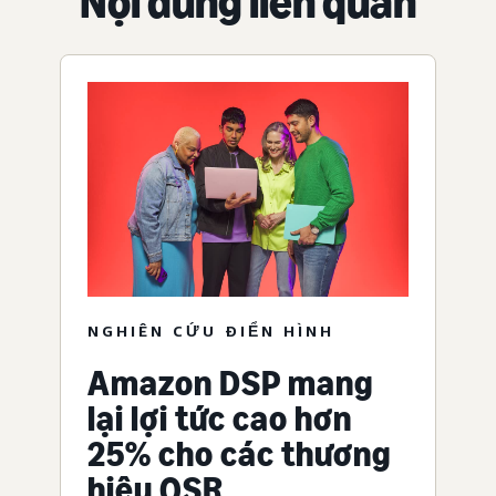
Nội dung liên quan
NGHIÊN CỨU ĐIỂN HÌNH
Amazon DSP mang
lại lợi tức cao hơn
25% cho các thương
hiệu QSR