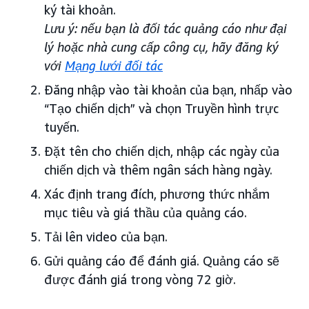
ký tài khoản.
Lưu ý: nếu bạn là đối tác quảng cáo như đại
lý hoặc nhà cung cấp công cụ, hãy đăng ký
với
Mạng lưới đối tác
Đăng nhập vào tài khoản của bạn, nhấp vào
“Tạo chiến dịch” và chọn Truyền hình trực
tuyến.
Đặt tên cho chiến dịch, nhập các ngày của
chiến dịch và thêm ngân sách hàng ngày.
Xác định trang đích, phương thức nhắm
mục tiêu và giá thầu của quảng cáo.
Tải lên video của bạn.
Gửi quảng cáo để đánh giá. Quảng cáo sẽ
được đánh giá trong vòng 72 giờ.