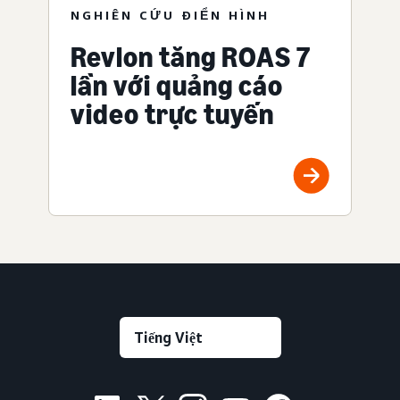
NGHIÊN CỨU ĐIỂN HÌNH
Revlon tăng ROAS 7
lần với quảng cáo
video trực tuyến