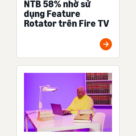
NTB 58% nhờ sử
dụng Feature
Rotator trên Fire TV