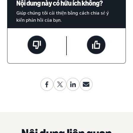
Nội dung này có hữu ích không?
Giúp chúng tôi cải thiện bằng cách chia sẻ ý
kiến phản hồi của bạn.