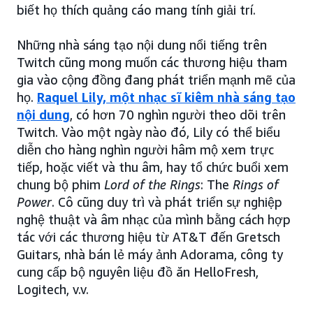
biết họ thích quảng cáo mang tính giải trí.
Những nhà sáng tạo nội dung nổi tiếng trên
Twitch cũng mong muốn các thương hiệu tham
gia vào cộng đồng đang phát triển mạnh mẽ của
họ.
Raquel Lily, một nhạc sĩ kiêm nhà sáng tạo
nội dung
, có hơn 70 nghìn người theo dõi trên
Twitch. Vào một ngày nào đó, Lily có thể biểu
diễn cho hàng nghìn người hâm mộ xem trực
tiếp, hoặc viết và thu âm, hay tổ chức buổi xem
chung bộ phim
Lord of the Rings
: The
Rings of
Power
. Cô cũng duy trì và phát triển sự nghiệp
nghệ thuật và âm nhạc của mình bằng cách hợp
tác với các thương hiệu từ AT&T đến Gretsch
Guitars, nhà bán lẻ máy ảnh Adorama, công ty
cung cấp bộ nguyên liệu đồ ăn HelloFresh,
Logitech, v.v.