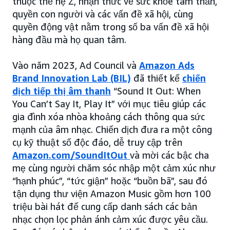
thuộc thế hệ Z, nhận thức về sức khỏe tâm thần,
quyền con người và các vấn đề xã hội, cùng
quyền động vật nằm trong số ba vấn đề xã hội
hàng đầu mà họ quan tâm.
Vào năm 2023, Ad Council và
Amazon Ads
Brand Innovation Lab (BIL)
đã thiết kế
chiến
dịch tiếp thị âm thanh
“Sound It Out: When
You Can’t Say It, Play It” với mục tiêu giúp các
gia đình xóa nhòa khoảng cách thông qua sức
mạnh của âm nhạc. Chiến dịch đưa ra một công
cụ kỹ thuật số độc đáo, dễ truy cập trên
Amazon.com/SoundItOut
và mời các bậc cha
mẹ cùng người chăm sóc nhập một cảm xúc như
“hạnh phúc”, “tức giận” hoặc “buồn bã”, sau đó
tận dụng thư viện Amazon Music gồm hơn 100
triệu bài hát để cung cấp danh sách các bản
nhạc chọn lọc phản ánh cảm xúc được yêu cầu.