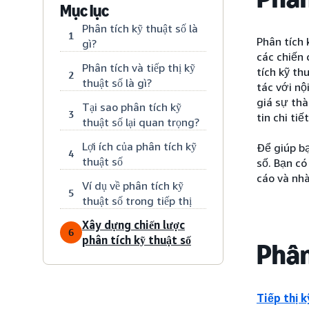
Mục lục
Phân tích kỹ thuật số là
1
Phân tích 
gì?
các chiến 
Phân tích và tiếp thị kỹ
tích kỹ t
2
thuật số là gì?
tác với nộ
giá sự th
Tại sao phân tích kỹ
3
tin chi ti
thuật số lại quan trọng?
Lợi ích của phân tích kỹ
Để giúp b
4
thuật số
số. Bạn c
cáo và nhà
Ví dụ về phân tích kỹ
5
thuật số trong tiếp thị
Xây dựng chiến lược
6
phân tích kỹ thuật số
Phân 
Tiếp thị k