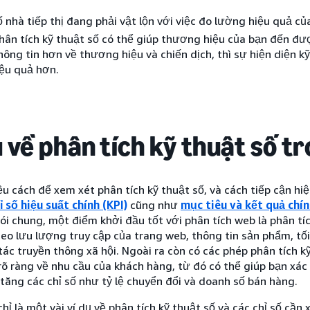
 nhà tiếp thị đang phải vật lộn với việc đo lường hiệu quả của
hân tích kỹ thuật số có thể giúp thương hiệu của bạn đến đư
hông tin hơn về thương hiệu và chiến dịch, thì sự hiện diện k
iệu quả hơn.
ụ về phân tích kỹ thuật số tr
ều cách để xem xét phân tích kỹ thuật số, và cách tiếp cận hi
ỉ số hiệu suất chính (KPI)
cũng như
mục tiêu và kết quả chí
ói chung, một điểm khởi đầu tốt với phân tích web là phân tí
eo lưu lượng truy cập của trang web, thông tin sản phẩm, tố
ác truyền thông xã hội. Ngoài ra còn có các phép phân tích k
rõ ràng về nhu cầu của khách hàng, từ đó có thể giúp bạn xá
 tăng các chỉ số như tỷ lệ chuyển đổi và doanh số bán hàng.
hỉ là một vài ví dụ về phân tích kỹ thuật số và các chỉ số cần