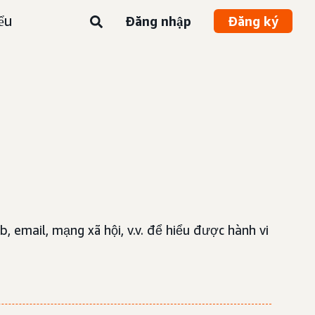
ểu
Đăng nhập
Đăng ký
, email, mạng xã hội, v.v. để hiểu được hành vi