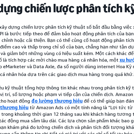
dựng chiến lược phân tích k
xây dựng chiến lược phân tích kỹ thuật số bắt đầu bằng việc 
PI là bước tiếp theo để đảm bảo hoạt động phân tích của bạn
chỉnh hoặc cải thiện. Bạn có thể củng cố hoạt động phân tích
điểm cao và thấp trong chỉ số của bạn, chẳng hạn như tận dụ
và giảm bớt những vùng có hiệu suất kém. Một cách khác để c
số là tích hợp các mời chào mua hàng cá nhân hóa, một
xu hư
o eMarketer và Data Axle, đa số người dùng internet Hoa 
 cá nhân hóa dựa trên các giao dịch mua hàng trong quá khứ.
ều kỹ thuật tổng hợp thông tin khác nhau trong phân tích kỹ 
vị trí, số lượng hoặc phạm vi tiếp cận của chiến dịch. Amazo
 cho hoạt động
đo lường thương hiệu
để có thể giúp bạn đán
 thương hiệu
từ Amazon Ads có một tính năng là “Lợi tức từ 
h trong khoảng thời gian 12 tháng sau khi khách hàng tương 
 tác động mua sắm lâu dài. Các lựa chọn sản phẩm khác bao
bạn khám phá đo lường chiến dịch và phân tích đối tượng kh
 cung cấp thông tin chi tiết có giá trị với các chỉ số tối ưu hóa