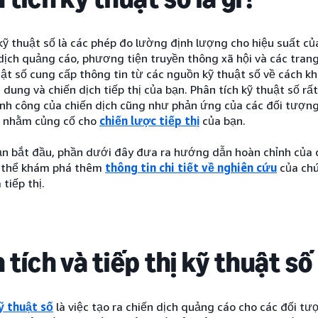
kỹ thuật số là các phép đo lường định lượng cho hiệu suất c
dịch quảng cáo, phương tiện truyền thông xã hội và các trang
huật số cung cấp thông tin từ các nguồn kỹ thuật số về cách
i dung và chiến dịch tiếp thị của bạn. Phân tích kỹ thuật số r
ành công của chiến dịch cũng như phản ứng của các đối tượ
ết nhằm củng cố cho
chiến lược tiếp thị
của bạn.
ạn bắt đầu, phần dưới đây đưa ra hướng dẫn hoàn chỉnh của c
ó thể khám phá thêm
thông tin chi tiết về nghiên cứu
của chú
 tiếp thị.
tích và tiếp thị kỹ thuật số 
ỹ thuật số
là việc tạo ra chiến dịch quảng cáo cho các đối t