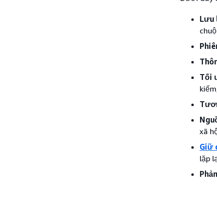
Lưu 
chuột
Phiê
Thôn
Tối 
kiếm
Tươn
Nguồ
xã hội
Giữ 
lặp l
Phản