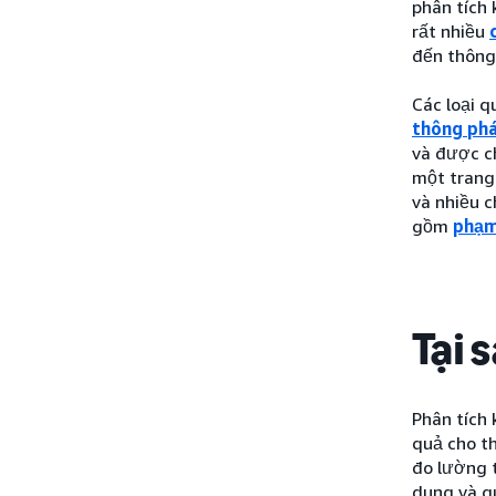
phân tích 
rất nhiều
đến thông 
Các loại 
thông phá
và được ch
một trang 
và nhiều c
gồm
phạm 
Tại 
Phân tích 
quả cho t
đo lường t
dung và q