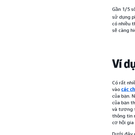
Gần 1/5 số
sử dụng p
có nhiều t
sẽ càng h
Ví d
Có rất nhi
vào
các ch
của bạn. N
của bạn th
và tương t
thông tin 
cơ hội gia
Dưới đây c