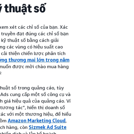
ỹ thuật số
xem xét các chỉ số của bạn. Xác
 truyền đạt đúng các chỉ số bạn
 kỹ thuật số bằng cách giải
ng các vùng có hiệu suất cao
ải thiện chiến lược phân tích
ớng thương mại lớn trong năm
Kỳ muốn được mời chào mua hàng
2
thuật số trong quảng cáo, tùy
n Ads cung cấp một số công cụ và
h giá hiệu quả của quảng cáo. Ví
tương tác”, hiển thị doanh số
tác với một thương hiệu, để hiểu
 gồm
Amazon Marketing Cloud
,
ách hàng, còn
Sizmek Ad Suite
 chiến dịch và lập kế hoạch