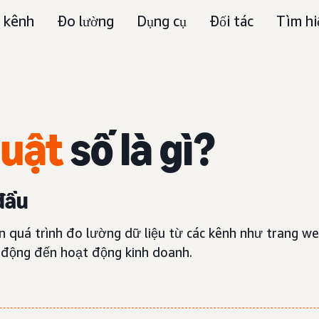
 kênh
Đo lường
Dụng cụ
Đối tác
Tìm hi
huật
số là gì?
 đầu
ến quá trình đo lường dữ liệu từ các kênh như trang web
c động đến hoạt động kinh doanh.