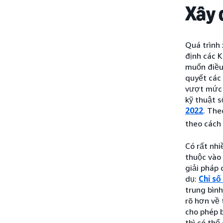
Xây 
Quá trình 
định các K
muốn điều 
quyết các 
vượt mức 
kỹ thuật 
2022
. The
theo cách
Có rất nhi
thuộc vào 
giải pháp
dụ:
Chỉ số
trung bìn
rõ hơn về
cho phép 
thì có thể