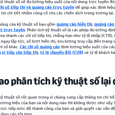
kỹ thuật số sẽ đo lường hiệu suất của nội dung trực tuyến đó
chỉ số tiếp thị và quảng cáo trực tuyến
để giúp xác định hiệ
tin chi tiết nhằm củng cố cho các chiến dịch trong tương lai.
quảng cáo kỹ thuật số bao gồm
quảng cáo hiển thị
,
quảng cáo
t trực tuyến
. Phân tích kỹ thuật số là các phép đo lường đị
ia thành các chỉ số tiếp thị, chẳng hạn như tỷ lệ nhấp (CTR), t
ngay lập tức, số lượt hiển thị, lưu lượng truy cập đến trang
hỉ số khác.
Các chỉ số quảng cáo
định lượng hiệu suất của các 
vi tiếp cận tiếp thị
,
tỷ lệ chuyển đổi (CVR)
và tỷ lệ khách hà
sao phân tích kỹ thuật số lạ
kỹ thuật số rất quan trọng vì chúng cung cấp thông tin chi t
hương hiệu của bạn và nội dung nào thì không được như vậy. 
rực tiếp mức độ thành công của bạn và giải quyết các vấn đề 
uảng cáo tốt hơn.