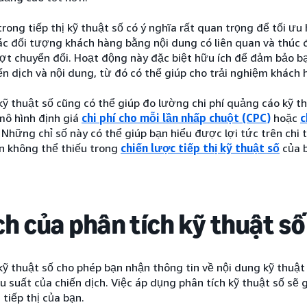
trong tiếp thị kỹ thuật số có ý nghĩa rất quan trọng để tối ư
ác đối tượng khách hàng bằng nội dung có liên quan và thúc 
ượt chuyển đổi. Hoạt động này đặc biệt hữu ích để đảm bảo 
ến dịch và nội dung, từ đó có thể giúp cho trải nghiệm khách 
kỹ thuật số cũng có thể giúp đo lường chi phí quảng cáo kỹ 
mô hình định giá
chi phí cho mỗi lần nhấp chuột (CPC)
hoặc
c
. Những chỉ số này có thể giúp bạn hiểu được lợi tức trên chi
n không thể thiếu trong
chiến lược tiếp thị kỹ thuật số
của 
ích của phân tích kỹ thuật số
kỹ thuật số cho phép bạn nhận thông tin về nội dung kỹ thuật 
ệu suất của chiến dịch. Việc áp dụng phân tích kỹ thuật số s
 tiếp thị của bạn.