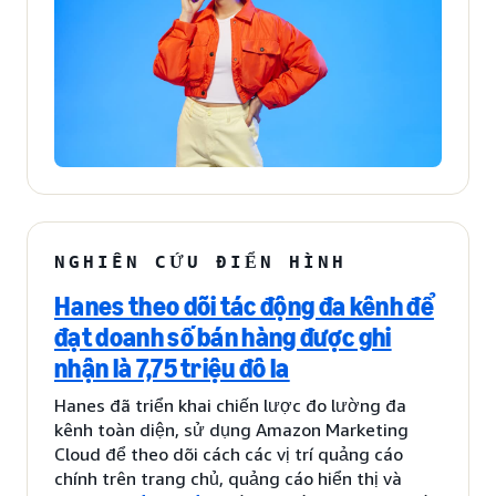
NGHIÊN CỨU ĐIỂN HÌNH
Hanes theo dõi tác động đa kênh để
đạt doanh số bán hàng được ghi
nhận là 7,75 triệu đô la
Hanes đã triển khai chiến lược đo lường đa
kênh toàn diện, sử dụng Amazon Marketing
Cloud để theo dõi cách các vị trí quảng cáo
chính trên trang chủ, quảng cáo hiển thị và