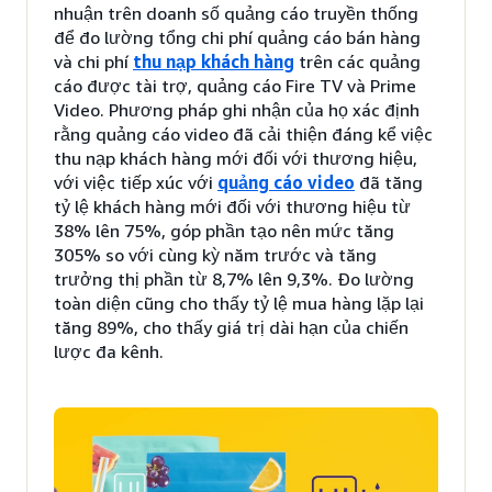
nhuận trên doanh số quảng cáo truyền thống
để đo lường tổng chi phí quảng cáo bán hàng
và chi phí
thu nạp khách hàng
trên các quảng
cáo được tài trợ, quảng cáo Fire TV và Prime
Video. Phương pháp ghi nhận của họ xác định
rằng quảng cáo video đã cải thiện đáng kể việc
thu nạp khách hàng mới đối với thương hiệu,
với việc tiếp xúc với
quảng cáo video
đã tăng
tỷ lệ khách hàng mới đối với thương hiệu từ
38% lên 75%, góp phần tạo nên mức tăng
305% so với cùng kỳ năm trước và tăng
trưởng thị phần từ 8,7% lên 9,3%. Đo lường
toàn diện cũng cho thấy tỷ lệ mua hàng lặp lại
tăng 89%, cho thấy giá trị dài hạn của chiến
lược đa kênh.