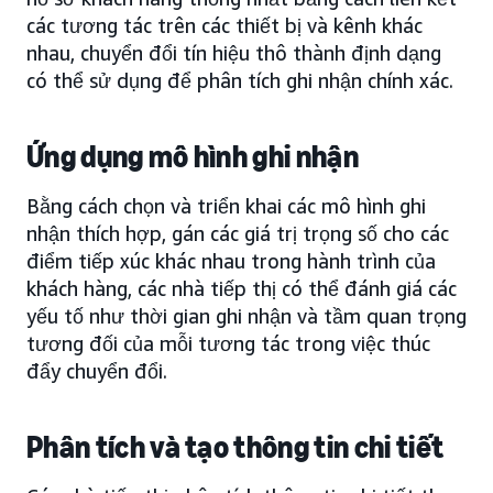
các tương tác trên các thiết bị và kênh khác
nhau, chuyển đổi tín hiệu thô thành định dạng
có thể sử dụng để phân tích ghi nhận chính xác.
Ứng dụng mô hình ghi nhận
Bằng cách chọn và triển khai các mô hình ghi
nhận thích hợp, gán các giá trị trọng số cho các
điểm tiếp xúc khác nhau trong hành trình của
khách hàng, các nhà tiếp thị có thể đánh giá các
yếu tố như thời gian ghi nhận và tầm quan trọng
tương đối của mỗi tương tác trong việc thúc
đẩy chuyển đổi.
Phân tích và tạo thông tin chi tiết