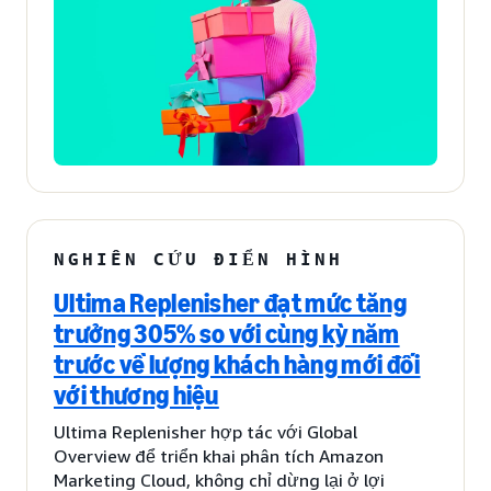
NGHIÊN CỨU ĐIỂN HÌNH
Ultima Replenisher đạt mức tăng
trưởng 305% so với cùng kỳ năm
trước về lượng khách hàng mới đối
với thương hiệu
Ultima Replenisher hợp tác với Global
Overview để triển khai phân tích Amazon
Marketing Cloud, không chỉ dừng lại ở lợi