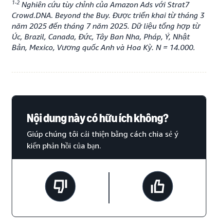
1-2
Nghiên cứu tùy chỉnh của Amazon Ads với Strat7
Crowd.DNA. Beyond the Buy. Được triển khai từ tháng 3
năm 2025 đến tháng 7 năm 2025. Dữ liệu tổng hợp từ
Úc, Brazil, Canada, Đức, Tây Ban Nha, Pháp, Ý, Nhật
Bản, Mexico, Vương quốc Anh và Hoa Kỳ. N = 14.000.
Nội dung này có hữu ích không?
Giúp chúng tôi cải thiện bằng cách chia sẻ ý
kiến phản hồi của bạn.