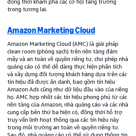
đồng thời khám phá các cơ hội tăng trưởng
trong tương lai.
Amazon Marketing Cloud
Amazon Marketing Cloud (AMC) là giải pháp
clean room (phòng sạch) trên nền tảng đám
mây và an toàn về quyền riêng tư, cho phép nhà
quảng cáo có thể dễ dàng thực hiện phân tích
và xây dựng đối tượng khách hàng dựa trên các
tín hiệu đã được ẩn danh, bao gồm tín hiệu
Amazon Ads cũng như dữ liệu đầu vào của riêng
họ. AMC hợp nhất các tín hiệu phong phú từ các
nền tảng của Amazon, nhà quảng cáo và các nhà
cung cấp bên thứ ba hiện có, đồng thời hỗ trợ
truy vấn linh hoạt thông qua các tín hiệu này
trong môi trường an toàn về quyền riêng tư.
Sau đó, nhà quảng cáo có thể sử dụng thông tin