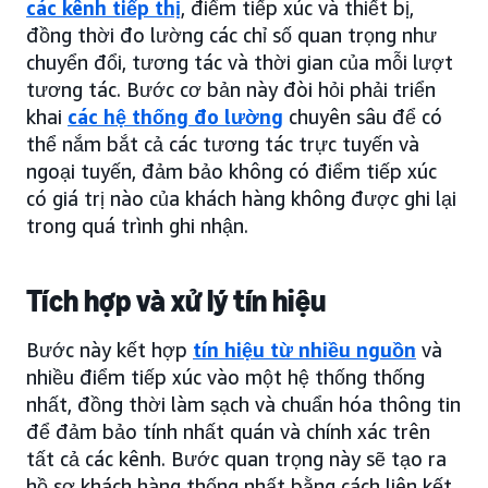
các kênh tiếp thị
, điểm tiếp xúc và thiết bị,
đồng thời đo lường các chỉ số quan trọng như
chuyển đổi, tương tác và thời gian của mỗi lượt
tương tác. Bước cơ bản này đòi hỏi phải triển
khai
các hệ thống đo lường
chuyên sâu để có
thể nắm bắt cả các tương tác trực tuyến và
ngoại tuyến, đảm bảo không có điểm tiếp xúc
có giá trị nào của khách hàng không được ghi lại
trong quá trình ghi nhận.
Tích hợp và xử lý tín hiệu
Bước này kết hợp
tín hiệu từ nhiều nguồn
và
nhiều điểm tiếp xúc vào một hệ thống thống
nhất, đồng thời làm sạch và chuẩn hóa thông tin
để đảm bảo tính nhất quán và chính xác trên
tất cả các kênh. Bước quan trọng này sẽ tạo ra
hồ sơ khách hàng thống nhất bằng cách liên kết