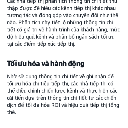
Các nhà tiếp thị phân tích thông tin chi tiết thu
thập được để hiểu các kênh tiếp thị khác nhau
tương tác và đóng góp vào chuyển đổi như thế
nào. Phân tích này tiết lộ những thông tin chi
tiết có giá trị về hành trình của khách hàng, mức
độ hiệu quả kênh và phân bổ ngân sách tối ưu
tại các điểm tiếp xúc tiếp thị.
Tối ưu hóa và hành động
Nhờ sử dụng thông tin chi tiết về ghi nhận để
tối ưu hóa chi tiêu tiếp thị, các nhà tiếp thị có
thể điều chỉnh chiến lược kênh và thực hiện các
cải tiến dựa trên thông tin chi tiết từ các chiến
dịch để tối đa hóa ROI và hiệu quả tiếp thị tổng
thể.