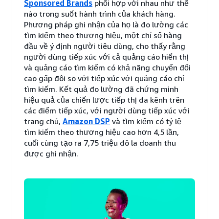
Sponsored Brands
phối hợp với nhau như thế
nào trong suốt hành trình của khách hàng.
Phương pháp ghi nhận của họ là đo lường các
tìm kiếm theo thương hiệu, một chỉ số hàng
đầu về ý định người tiêu dùng, cho thấy rằng
người dùng tiếp xúc với cả quảng cáo hiển thị
và quảng cáo tìm kiếm có khả năng chuyển đổi
cao gấp đôi so với tiếp xúc với quảng cáo chỉ
tìm kiếm. Kết quả đo lường đã chứng minh
hiệu quả của chiến lược tiếp thị đa kênh trên
các điểm tiếp xúc, với người dùng tiếp xúc với
trang chủ,
Amazon DSP
và tìm kiếm có tỷ lệ
tìm kiếm theo thương hiệu cao hơn 4,5 lần,
cuối cùng tạo ra 7,75 triệu đô la doanh thu
được ghi nhận.