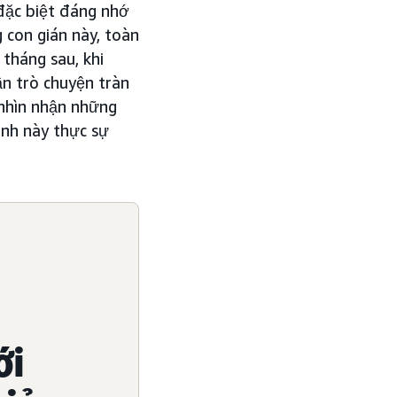
 đặc biệt đáng nhớ
g con gián này, toàn
 tháng sau, khi
ần trò chuyện tràn
 nhìn nhận những
ình này thực sự
ới