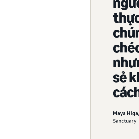
ngườ
thực
chún
chéo
nhưn
sẻ k
cách
Maya Higa
Sanctuary