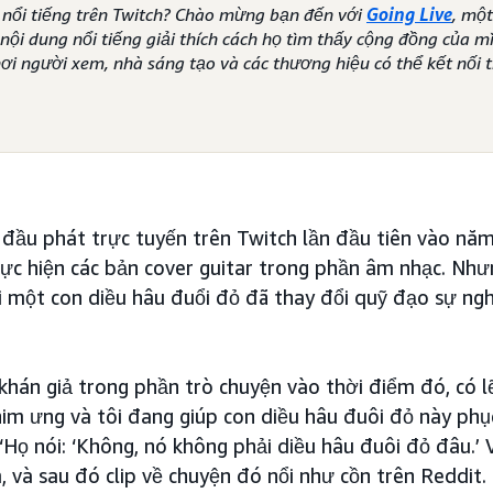
n nổi tiếng trên Twitch? Chào mừng bạn đến với
Going Live
, một
nội dung nổi tiếng giải thích cách họ tìm thấy cộng đồng của m
ơi người xem, nhà sáng tạo và các thương hiệu có thể kết nối t
đầu phát trực tuyến trên Twitch lần đầu tiên vào năm
thực hiện các bản cover guitar trong phần âm nhạc. N
 một con diều hâu đuổi đỏ đã thay đổi quỹ đạo sự ngh
 khán giả trong phần trò chuyện vào thời điểm đó, có l
chim ưng và tôi đang giúp con diều hâu đuôi đỏ này phụ
 “Họ nói: ‘Không, nó không phải diều hâu đuôi đỏ đâu.’
, và sau đó clip về chuyện đó nổi như cồn trên Reddit