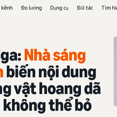
 kênh
Đo lường
Dụng cụ
Đối tác
Tìm hi
iga:
Nhà sáng
h
biến nội dung
ng vật hoang dã
 không thể bỏ