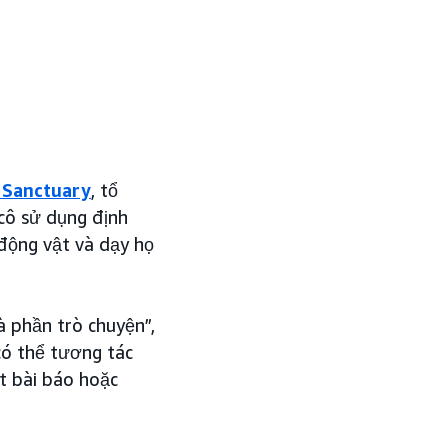
 Sanctuary
, tổ
cô sử dụng định
 động vật và dạy họ
à phần trò chuyện”,
 có thể tương tác
t bài báo hoặc