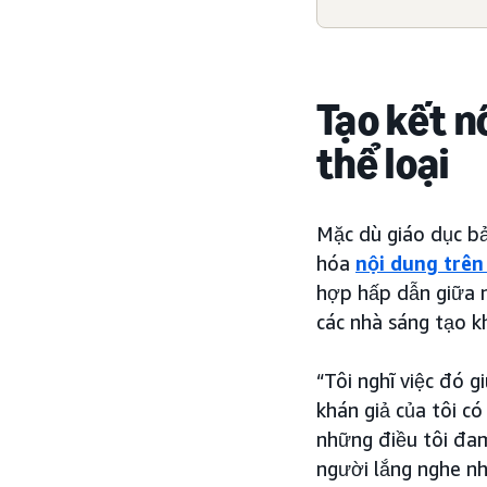
Tạo kết n
thể loại
Mặc dù giáo dục bả
hóa
nội dung trên
hợp hấp dẫn giữa n
các nhà sáng tạo k
“Tôi nghĩ việc đó g
khán giả của tôi c
những điều tôi đam
người lắng nghe nh