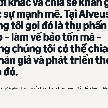
i khác và chia sẻ khán 
 sự mạnh mẽ. Tại Alveu
g tôi gọi đó là thụ phấn
 – làm về bảo tồn mà –
g chúng tôi có thể chia
hán giả và phát triển t
 đó.
, người phát trực tuyến trên Twitch và Giám đốc điều hành, Al