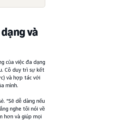
h dạng và
ng của việc đa dạng
. Cô duy trì sự kết
c) và hợp tác với
ủa mình.
 sẻ. “Sẽ dễ dàng nếu
ắng nghe tôi nói về
ảm hơn và giúp mọi