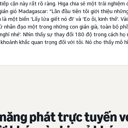
tiếp cận này rất rõ ràng. Higa chia sẻ một trải nghiệm
gián gió Madagascar: “Lần đầu tiên tôi giới thiệu nhữn
à một biển ‘Lấy lửa giết nó đi’ và ‘Eo ôi, kinh thế’. Vài
tử nhân đạo một trong những con gián già, toàn bộ ph
 nghỉ nhé'. Nhìn thấy sự thay đổi 180 độ trong cách họ
 khoảnh khắc quan trọng đối với tôi. Nó cho thấy mô h
năng phát trực tuyến v