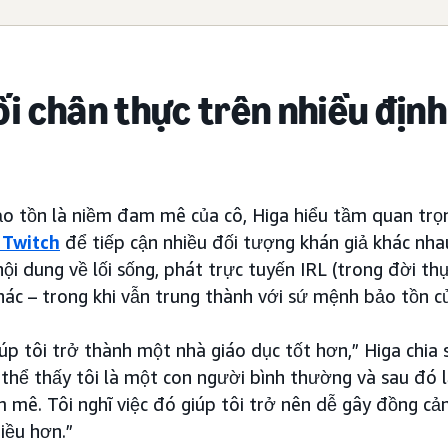
ối chân thực trên nhiều địn
o tồn là niềm đam mê của cô, Higa hiểu tầm quan trọ
 Twitch
để tiếp cận nhiều đối tượng khán giả khác nhau
ội dung về lối sống, phát trực tuyến IRL (trong đời thự
hác – trong khi vẫn trung thành với sứ mệnh bảo tồn c
iúp tôi trở thành một nhà giáo dục tốt hơn,” Higa chia
ó thể thấy tôi là một con người bình thường và sau đó l
 mê. Tôi nghĩ việc đó giúp tôi trở nên dễ gây đồng c
iều hơn.”