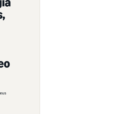
giả
s,
heo
veus