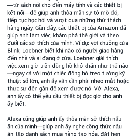
—từ sách nói cho đến máy tính và các thiết bị
kết nối—để giúp anh thỏa mãn sự tò mò đó,
tiếp tục học hỏi và vượt qua những thử thách
hàng ngày. Gần đây, các thiết bị của Amazon đã
giúp anh làm việc, khám phá thế giới và theo
đuổi các sở thích của mình. Ví dụ: với chuông cửa
Blink, Loebner biết khi nào có người giao hàng
đến nhà và ai đang ở cửa. Loebner giải thích
việc xem giờ trên đồng hồ khó khăn như thế nào
—ngay cả với một chiếc đồng hồ treo tường kỹ
thuật số lớn, anh ấy vẫn cần phải nheo mắt hoặc
thực sự đến gần để xem được nó. Với Alexa,
anh ấy có thể yêu cầu thiết bị đọc giờ cho anh
ấy biết.
Alexa cũng giúp anh ấy thỏa mãn sở thích nấu
ăn của mình—giúp anh ấy nghe công thức nấu
ăn, lập danh sách mua hàng tạp hóa, đặt hẹn