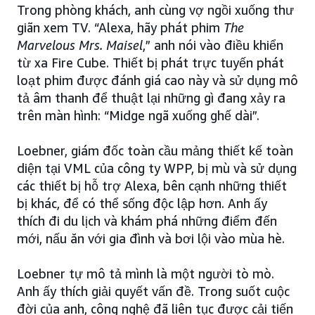
Trong phòng khách, anh cùng vợ ngồi xuống thư
giãn xem TV. “Alexa, hãy phát phim
The
Marvelous Mrs. Maisel
,” anh nói vào điều khiển
từ xa Fire Cube. Thiết bị phát trực tuyến phát
loạt phim được đánh giá cao này và sử dụng mô
tả âm thanh để thuật lại những gì đang xảy ra
trên màn hình: “Midge ngã xuống ghế dài”.
Loebner, giám đốc toàn cầu mảng thiết kế toàn
diện tại VML của công ty WPP, bị mù và sử dụng
các thiết bị hỗ trợ Alexa, bên cạnh những thiết
bị khác, để có thể sống độc lập hơn. Anh ấy
thích đi du lịch và khám phá những điểm đến
mới, nấu ăn với gia đình và bơi lội vào mùa hè.
Loebner tự mô tả mình là một người tò mò.
Anh ấy thích giải quyết vấn đề. Trong suốt cuộc
đời của anh, công nghệ đã liên tục được cải tiến