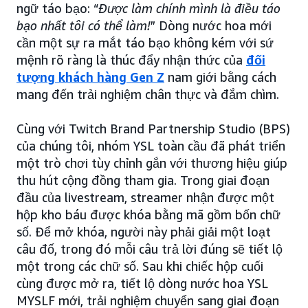
ngữ táo bạo: “
Được làm chính mình là điều táo
bạo nhất tôi có thể làm!
” Dòng nước hoa mới
cần một sự ra mắt táo bạo không kém với sứ
mệnh rõ ràng là thúc đẩy nhận thức của
đối
tượng khách hàng Gen Z
nam giới bằng cách
mang đến trải nghiệm chân thực và đắm chìm.
Cùng với Twitch Brand Partnership Studio (BPS)
của chúng tôi, nhóm YSL toàn cầu đã phát triển
một trò chơi tùy chỉnh gắn với thương hiệu giúp
thu hút cộng đồng tham gia. Trong giai đoạn
đầu của livestream, streamer nhận được một
hộp kho báu được khóa bằng mã gồm bốn chữ
số. Để mở khóa, người này phải giải một loạt
câu đố, trong đó mỗi câu trả lời đúng sẽ tiết lộ
một trong các chữ số. Sau khi chiếc hộp cuối
cùng được mở ra, tiết lộ dòng nước hoa YSL
MYSLF mới, trải nghiệm chuyển sang giai đoạn