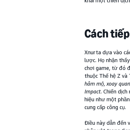
khai một chiến dịch
Cách tiếp
Xnurta dựa vào các
lược. Họ nhận thấy
chơi game, từ đó 
thuộc Thế hệ Z và 
hâm mộ, xoay quanh
Impact
. Chiến dịc
hiệu như một phần 
cung cấp công cụ.
Điều này dẫn đến v