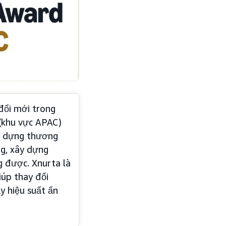
đổi mới trong
(khu vực APAC)
ây dựng thương
g, xây dựng
g được. Xnurta là
iúp thay đổi
y hiệu suất ấn