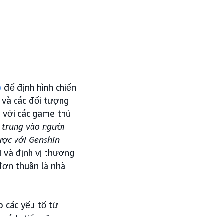
)
để định hình chiến
 và các đối tượng
 với các game thủ
p trung vào người
ược với Genshin
 và định vị thương
đơn thuần là nhà
p các yếu tố từ