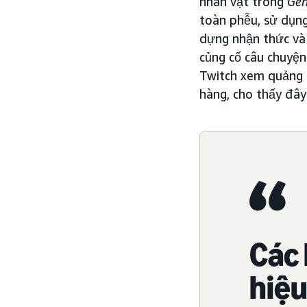
nhân vật trong
Gen
toàn phễu, sử dụn
dựng nhận thức và 
củng cố câu chuyện
Twitch xem quảng
hàng, cho thấy đây
Các
hiệu