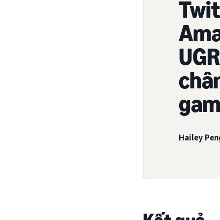
Twit
Ama
UGR
chân
game
Hailey Pen