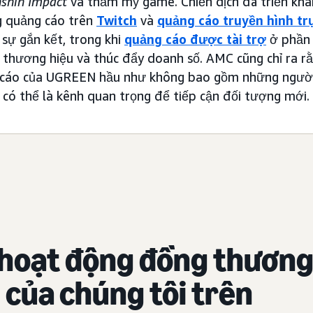
shin Impact
và thẩm mỹ game. Chiến dịch đã triển khai
g quảng cáo trên
Twitch
và
quảng cáo truyền hình tr
sự gắn kết, trong khi
quảng cáo được tài trợ
ở phần 
 thương hiệu và thúc đẩy doanh số. AMC cũng chỉ ra r
 cáo của UGREEN hầu như không bao gồm những ngườ
 có thể là kênh quan trọng để tiếp cận đối tượng mới.
 hoạt động đồng thươn
 của chúng tôi trên