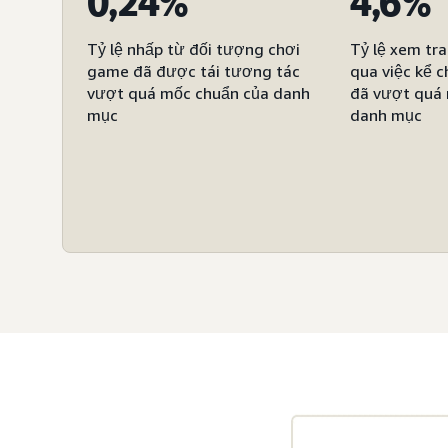
0,24%
4,6%
Tỷ lệ nhấp từ đối tượng chơi
Tỷ lệ xem tra
game đã được tái tương tác
qua việc kể c
vượt quá mốc chuẩn của danh
đã vượt quá
mục
danh mục