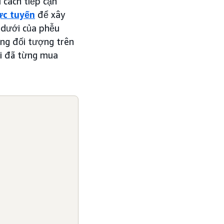
 cách tiếp cận
ực tuyến
để xây
dưới của phễu
ằng đối tượng trên
i đã từng mua
g