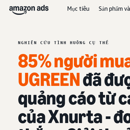
Mục tiêu
Sản phẩm và
NGHIÊN CỨU TÌNH HUỐNG CỤ THỂ
85% người mu
UGREEN
đã đượ
quảng cáo từ c
của Xnurta - đơ