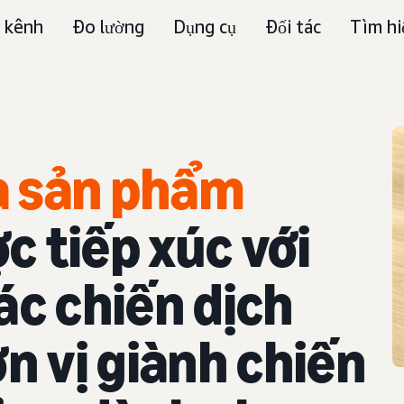
 kênh
Đo lường
Dụng cụ
Đối tác
Tìm hi
a sản phẩm
c tiếp xúc với
ác chiến dịch
n vị giành chiến