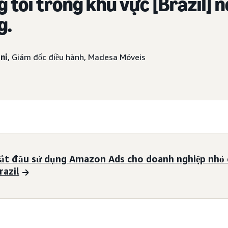
 tôi trong khu vực [Brazil] n
g.
ni
, Giám đốc điều hành, Madesa Móveis
ắt đầu sử dụng Amazon Ads cho doanh nghiệp nhỏ 
razil