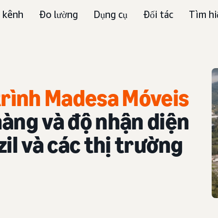
 kênh
Đo lường
Dụng cụ
Đối tác
Tìm hi
 trình Madesa Móveis
hàng và độ nhận diện
il và các thị trường