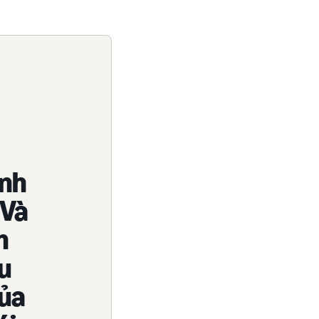
ạnh
 Và
h
u
của