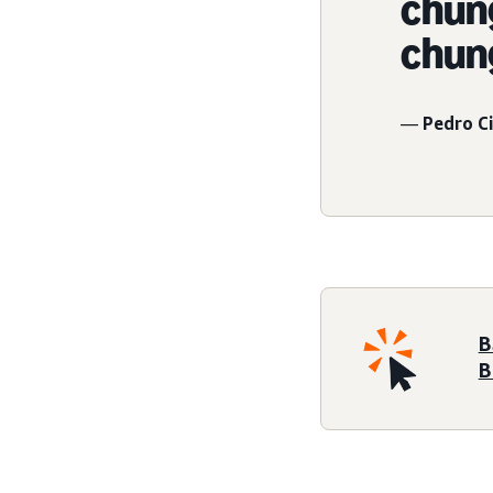
chúng
chun
—
Pedro Ci
B
B