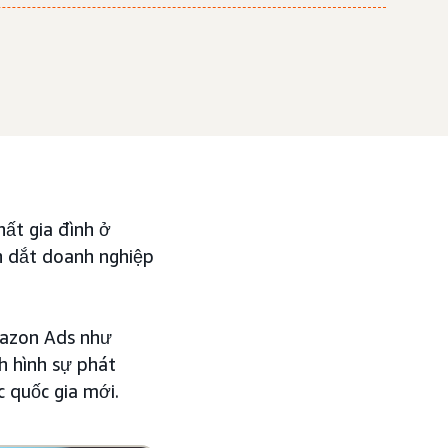
hất gia đình ở
n dắt doanh nghiệp
Amazon Ads như
h hình sự phát
c quốc gia mới.