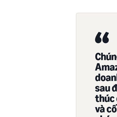
Chúng
Amaz
doanh
sau đ
thúc 
và cố