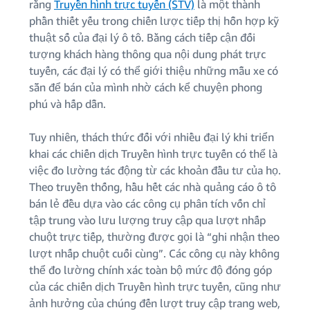
rằng
Truyền hình trực tuyến (STV)
là một thành
phần thiết yếu trong chiến lược tiếp thị hỗn hợp kỹ
thuật số của đại lý ô tô. Bằng cách tiếp cận đối
tượng khách hàng thông qua nội dung phát trực
tuyến, các đại lý có thể giới thiệu những mẫu xe có
sẵn để bán của mình nhờ cách kể chuyện phong
phú và hấp dẫn.
Tuy nhiên, thách thức đối với nhiều đại lý khi triển
khai các chiến dịch Truyền hình trực tuyến có thể là
việc đo lường tác động từ các khoản đầu tư của họ.
Theo truyền thống, hầu hết các nhà quảng cáo ô tô
bán lẻ đều dựa vào các công cụ phân tích vốn chỉ
tập trung vào lưu lượng truy cập qua lượt nhấp
chuột trực tiếp, thường được gọi là “ghi nhận theo
lượt nhấp chuột cuối cùng”. Các công cụ này không
thể đo lường chính xác toàn bộ mức độ đóng góp
của các chiến dịch Truyền hình trực tuyến, cũng như
ảnh hưởng của chúng đến lượt truy cập trang web,