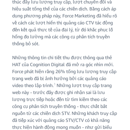
thúc đẩy lưu lượng truy cập, lượt chuyển đổi và
hiệu suất tổng thể của các chiến dịch. Bằng cách áp
dụng phương pháp này, Force Marketing đã hiểu rõ
về cách các lượt hiển thị quảng cáo CTV tác động
đến kết quả thực tế của đại lý, từ đó khắc phục lỗ
hổng đo lường mà các công cụ phân tích truyền
thống bỏ sót.
Những thông tin chi tiết thu được thông qua thẻ
HAT của Cognition Digital đã mở ra góc nhìn mới.
Force phát hiện rằng 26% tổng lưu lượng truy cập
trang web đã bị ảnh hưởng bởi các quảng cáo
1
video theo lập trình.
Những lượt truy cập trang
web này - trước đây được ghi nhận sai là lưu
lượng trực tiếp hoặc đến từ tìm kiếm theo các
công cụ phân tích truyền thống - thực chất bắt
nguồn từ các chiến dịch STV. Những khách truy cập
đã tiếp xúc với quảng cáo STV/CTV có khả năng
thực hiện hành động mong muốn - như gửi biểu