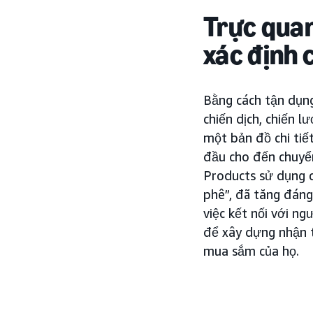
Trực quan
xác định 
Bằng cách tận dụng
chiến dịch, chiến 
một bản đồ chi tiế
đầu cho đến chuyể
Products sử dụng 
phê”, đã tăng đáng
việc kết nối với ng
để xây dựng nhận t
mua sắm của họ.