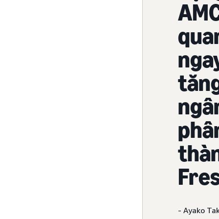
AMC,
quan
ngay
tăng
ngâ
phân
thàn
Fres
- Ayako Ta