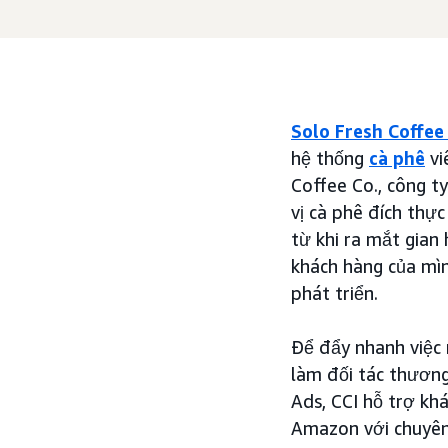
Solo Fresh Coffe
hệ thống
cà phê
vi
Coffee Co., công 
vị cà phê đích thự
từ khi ra mắt gian
khách hàng của mì
phát triển.
Để đẩy nhanh việc
làm đối tác thươn
Ads, CCI hỗ trợ kh
Amazon với chuyên