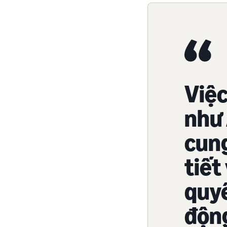
Việc
như
cung
tiết
quyế
động