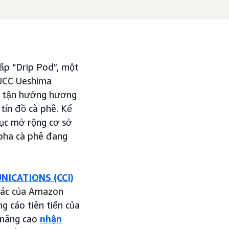
cấp “Drip Pod”, một
 UCC Ueshima
ép tận hưởng hương
 tín đồ cà phê. Kể
tục mở rộng cơ sở
 pha cà phê đang
ICATIONS (CCI)
 tác của Amazon
g cáo tiên tiến của
 nâng cao
nhận