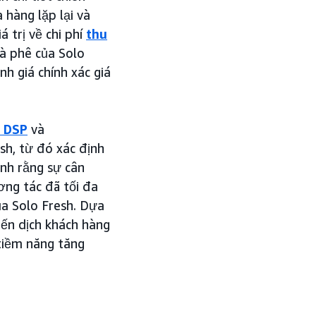
 hàng lặp lại và
 trị về chi phí
thu
cà phê của Solo
h giá chính xác giá
 DSP
và
sh, từ đó xác định
inh rằng sự cân
ơng tác đã tối đa
ủa Solo Fresh. Dựa
iến dịch khách hàng
 tiềm năng tăng