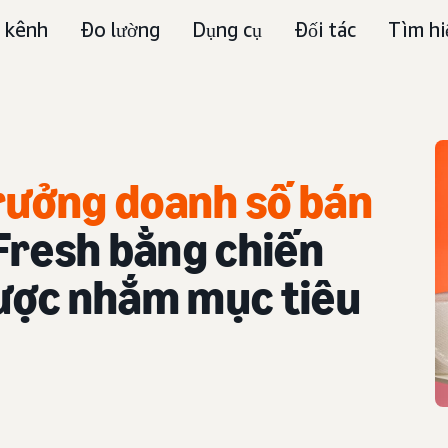
 kênh
Đo lường
Dụng cụ
Đối tác
Tìm hi
trưởng doanh số bán
Fresh bằng chiến
ược nhắm mục tiêu