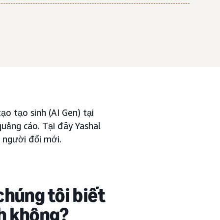
o tạo sinh (AI Gen) tại
uảng cáo. Tại đây Yashal
 người đổi mới.
chúng tôi biết
nh không?