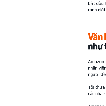
bắt đầu t
ranh giới
Văn 
như 
Amazon t
nhân viê
người đề
Tôi chưa
các nhà k