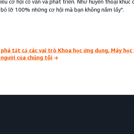
hiều cơ hội cố vấn và phát triển. Như huyền thoại khú
n bỏ lỡ 100% những cơ hội mà bạn không nắm lấy”.
phá tất cả các vai trò Khoa học ứng dụng, Máy học
 người của chúng tôi