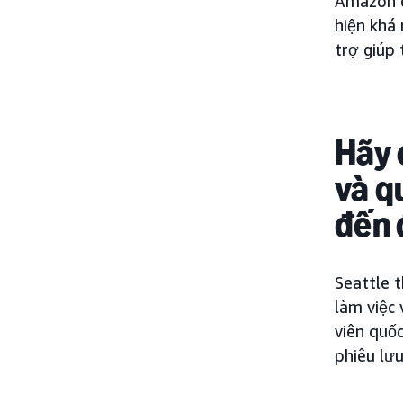
Amazon c
hiện khá
trợ giúp 
Hãy 
và q
đến 
Seattle t
làm việc 
viên quố
phiêu lưu