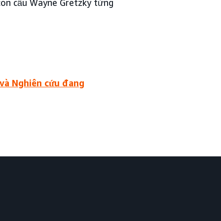
c côn cầu Wayne Gretzky từng
 và Nghiên cứu đang