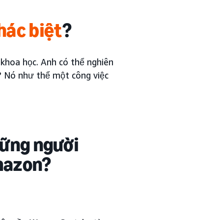
khác biệt
?
 khoa học. Anh có thể nghiên
? Nó như thể một công việc
ững người
mazon?