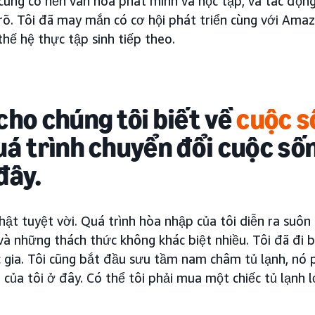
ũng có nền văn hóa phát minh và học tập, và tác động
 rõ. Tôi đã may mắn có cơ hội phát triển cùng với Ama
thế hệ thực tập sinh tiếp theo.
cho chúng tôi biết về
cuộc s
uá trình chuyển đổi cuộc số
đây.
hật tuyệt vời. Quá trình hòa nhập của tôi diễn ra suôn 
và những thách thức không khác biệt nhiều. Tôi đã đi b
c gia. Tôi cũng bắt đầu sưu tầm nam châm tủ lạnh, nó
 của tôi ở đây. Có thể tôi phải mua một chiếc tủ lạnh 