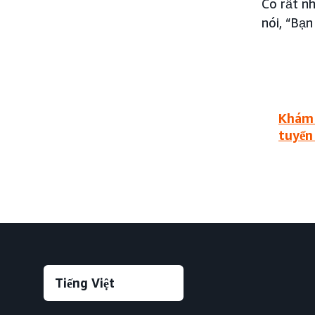
Có rất n
nói, “Bạ
Khám 
tuyển