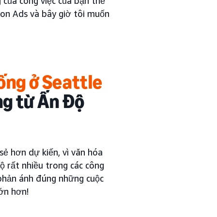
 của công việc của bạn thể
zon Ads và bây giờ tôi muốn
ống ở Seattle
ng từ Ấn Độ
sẻ hơn dự kiến, vì văn hóa
ộ rất nhiều trong các công
 phản ánh đúng những cuộc
lớn hơn!