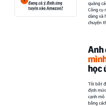
7
đang có ý định ứng
quảng cá
tuyển vào Amazon?
Công cụ 
dàng và 
chuyện t
Anh 
mìn
học 
Tôi bắt đ
định mức
cạnh mô h
bằng các