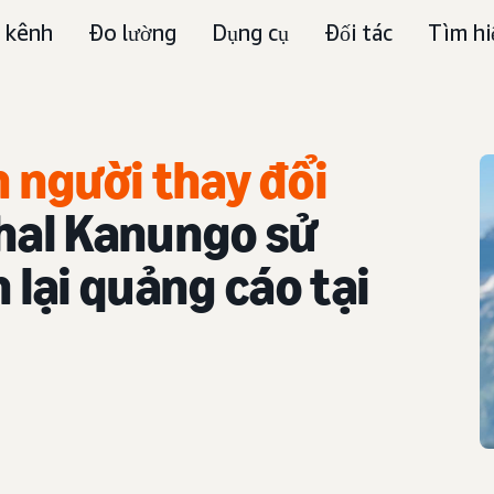
 kênh
Đo lường
Dụng cụ
Đối tác
Tìm hi
n người thay đổi
hal Kanungo sử
 lại quảng cáo tại