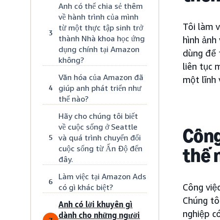
Anh có thể chia sẻ thêm
về hành trình của mình
Tôi làm v
từ một thực tập sinh trở
3
thành Nhà khoa học ứng
hình ảnh
dụng chính tại Amazon
dùng để 
không?
liên tục 
Văn hóa của Amazon đã
một lĩnh 
giúp anh phát triển như
4
thế nào?
Hãy cho chúng tôi biết
về cuộc sống ở Seattle
Công
và quá trình chuyển đổi
5
cuộc sống từ Ấn Độ đến
thế 
đây.
Làm việc tại Amazon Ads
6
Công việ
có gì khác biệt?
Chúng tôi
Anh có lời khuyên gì
nghiệp c
dành cho những người