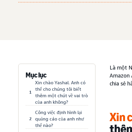
Là một N
Mục lục
Amazon A
Xin chào Yashal. Anh có
chia sẻ h
thể cho chúng tôi biết
1
thêm một chút về vai trò
của anh không?
Công việc định hình lại
Xin 
quảng cáo của anh như
2
thêm
thế nào?