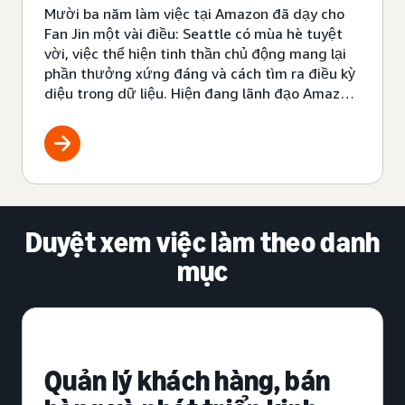
bản thân
Mười ba năm làm việc tại Amazon đã dạy cho
Fan Jin một vài điều: Seattle có mùa hè tuyệt
vời, việc thể hiện tinh thần chủ động mang lại
phần thưởng xứng đáng và cách tìm ra điều kỳ
diệu trong dữ liệu. Hiện đang lãnh đạo Amazon
Autos với tư cách Giám đốc, Fan chia sẻ những
hiểu biết của cô về việc xây dựng doanh nghiệp
mới, làm chủ sự nghiệp của bạn và cách một tài
liệu dài sáu trang dẫn đến việc khách hàng mua
ô tô trên Amazon.
Duyệt xem việc làm theo danh
mục
Quản lý khách hàng, bán