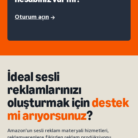
Oturum açın
İdeal sesli
reklamlarınızı
oluşturmak için
destek
mi arıyorsunuz
?
Amazon'un sesli reklam materyali hizmetleri,
reklamverenlere fikirden reklam prodüksiyonu