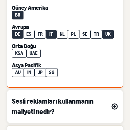
Güney Amerika
BR
Avrupa
DE
ES
FR
IT
NL
PL
SE
TR
UK
Orta Doğu
KSA
UAE
Asya Pasifik
AU
IN
JP
SG
Sesli reklamları kullanmanın
maliyeti nedir?