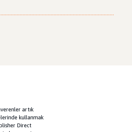
mverenler artık
ğelerinde kullanmak
blisher Direct