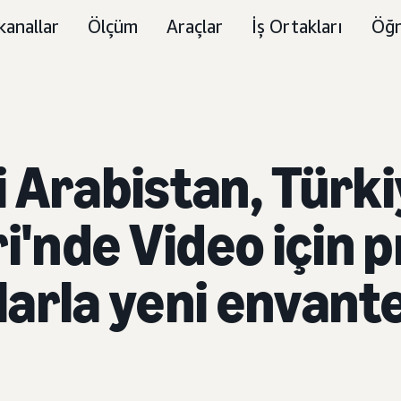
kanallar
Ölçüm
Araçlar
İş Ortakları
Öğr
 Arabistan, Türkiy
ri'nde Video için
tlarla yeni envan