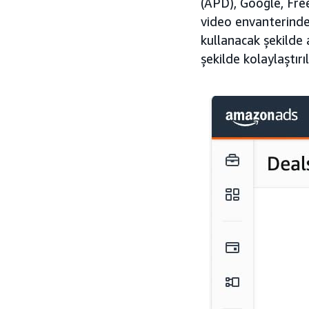
(APD), Google, Fre
video envanterinden
kullanacak şekilde 
şekilde kolaylaştırılı