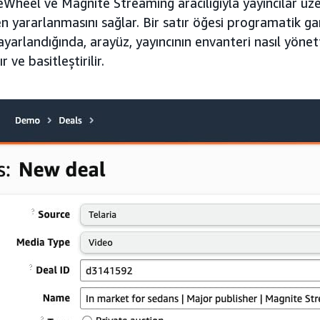
eWheel ve Magnite Streaming aracılığıyla yayıncılar ü
 yararlanmasını sağlar. Bir satır öğesi programatik gara
ayarlandığında, arayüz, yayıncının envanteri nasıl yönet
r ve basitleştirilir.