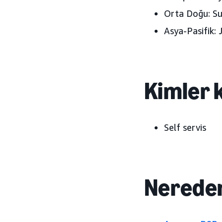
Orta Doğu:
Suu
Asya-Pasifik:
J
Kimler k
Self servis
Nereden