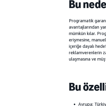
Bu nede
Programatik garanti
avantajlarından ya
mümkün kılar. Progr
erişmesine, manuel
içeriğe dayalı hede
reklamverenlerin z
ulaşmasına ve müşte
Bu özell
Avrupa:
T
ürki