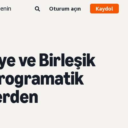
enin
Oturum açın
Kaydol
e ve Birleşik
 programatik
terden