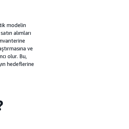
atik modelin
atın alımları
envanterine
aştırmasına ve
cı olur. Bu,
ın hedeflerine
?