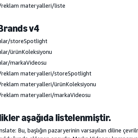
/reklam materyalleri/liste
Brands v4
lar/storeSpotlight
lar/ürünKoleksiyonu
mlar/markaVideosu
/reklam materyalleri/storeSpotlight
/reklam materyalleri/ürünKoleksiyonu
/reklam materyalleri/markaVideosu
likler aşağıda listelenmiştir.
late: Bu, başlığın pazaryerinin varsayılan diline çevri