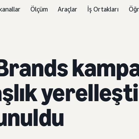
kanallar
Ölçüm
Araçlar
İş Ortakları
Öğr
Brands kampan
şlık yerelleş
unuldu