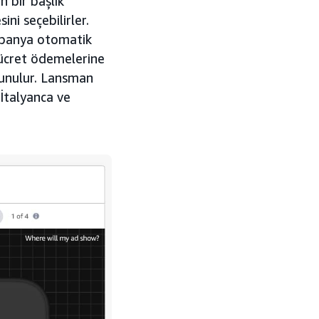
 bir başlık
ini seçebilirler.
ampanya otomatik
 ücret ödemelerine
 sunulur. Lansman
 İtalyanca ve