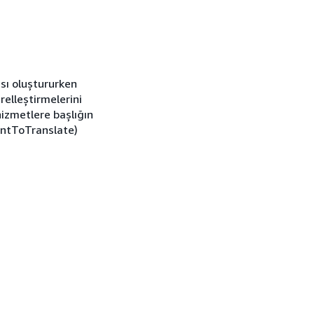
sı oluştururken
relleştirmelerini
hizmetlere başlığın
sentToTranslate)