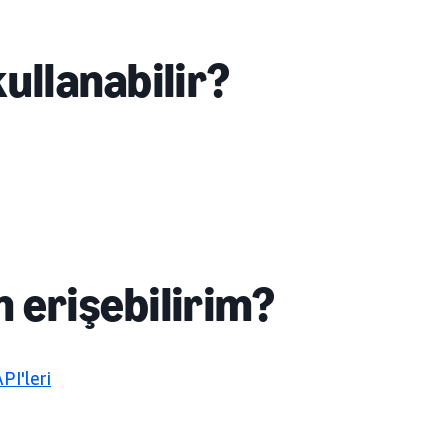
ullanabilir?
 erişebilirim?
I'leri