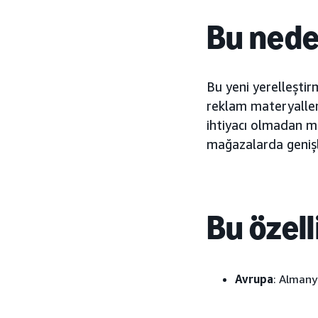
Bu nede
Bu yeni yerelleşti
reklam materyalleri
ihtiyacı olmadan m
mağazalarda genişl
Bu özell
Avrupa
: Almany