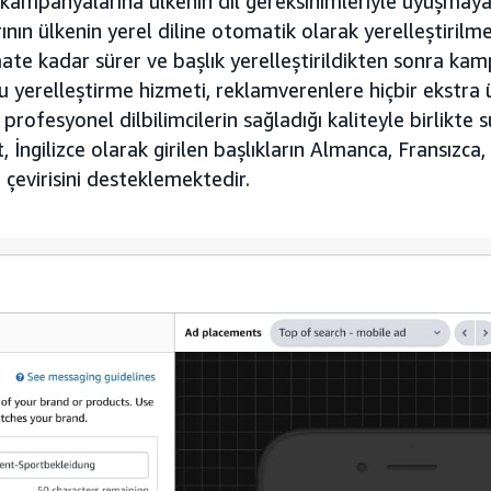
ampanyalarına ülkenin dil gereksinimleriyle uyuşmayan
rının ülkenin yerel diline otomatik olarak yerelleştirilmes
aate kadar sürer ve başlık yerelleştirildikten sonra k
Bu yerelleştirme hizmeti, reklamverenlere hiçbir ekstra
rofesyonel dilbilimcilerin sağladığı kaliteyle birlikte
İngilizce olarak girilen başlıkların Almanca, Fransızca,
e çevirisini desteklemektedir.