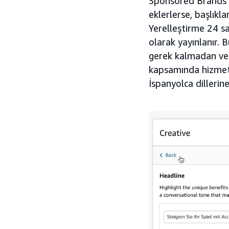
Sponsored Brands k
eklerlerse, başlıkla
Yerelleştirme 24 s
olarak yayınlanır. 
gerek kalmadan ve p
kapsamında hizmet, 
İspanyolca dillerin