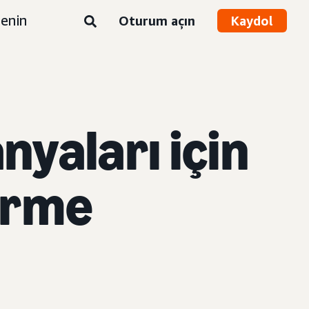
enin
Oturum açın
Kaydol
yaları için
tirme