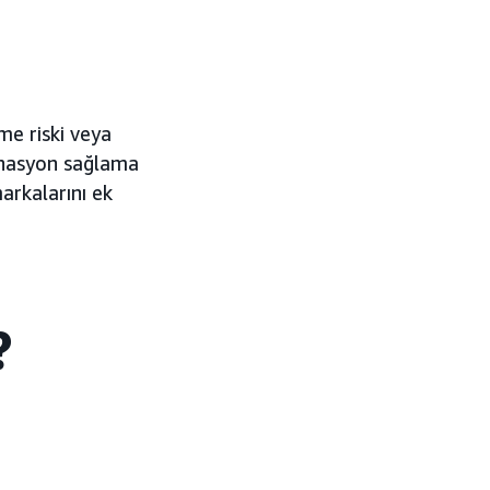
me riski veya
dinasyon sağlama
arkalarını ek
?