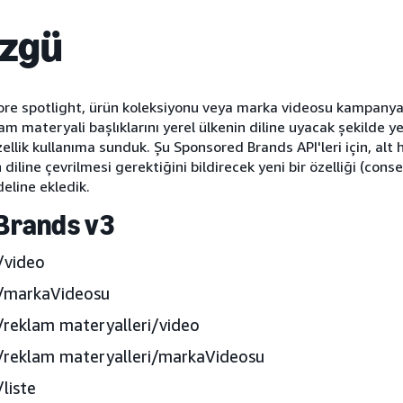
özgü
re spotlight, ürün koleksiyonu veya marka videosu kampanya
m materyali başlıklarını yerel ülkenin diline uyacak şekilde ye
ellik kullanıma sunduk. Şu Sponsored Brands API'leri için, alt 
diline çevrilmesi gerektiğini bildirecek yeni bir özelliği (con
eline ekledik.
Brands v3
/video
r/markaVideosu
/reklam materyalleri/video
/reklam materyalleri/markaVideosu
liste