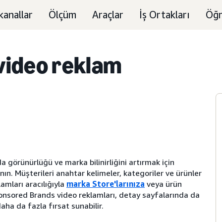
kanallar
Ölçüm
Araçlar
İş Ortakları
Öğr
video reklam
 görünürlüğü ve marka bilinirliğini artırmak için
nın. Müşterileri anahtar kelimeler, kategoriler ve ürünler
amları aracılığıyla
marka Store'larınıza
veya ürün
ponsored Brands video reklamları, detay sayfalarında da
aha da fazla fırsat sunabilir.