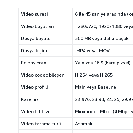
Video süresi
6 ile 45 saniye arasında (k
Video boyutları
1280x720, 1920x1080 veya
Dosya boyutu
500 MB veya daha düşük
Dosya biçimi
.MP4 veya .MOV
En boy oranı
Yalnızca 16:9 (kare piksel)
Video codec bileşeni
H.264 veya H.265
Video profili
Main veya Baseline
Kare hızı
23.976, 23.98, 24, 25, 29.9
Video bit hızı
Minimum 1 Mbps (4 Mbps ve
Video tarama türü
Aşamalı