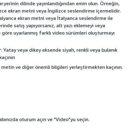
zaryerinin dilinde yayınlandığından emin olun. Örneğin,
zce ekran metni veya İngilizce seslendirme içermelidir.
talyanca ekran metni veya İtalyanca seslendirme ile
erinde satış yapıyorsanız, alt yazı eklemeyi veya
 göre uyarlanmış farklı video sürümleri oluşturmayı
r
: Yatay veya dikey eksende siyah, renkli veya bulanık
kaçının
metin ve diğer önemli bilgileri yerleştirmekten kaçının.
bınızda oturum açın ve "Video"yu seçin.