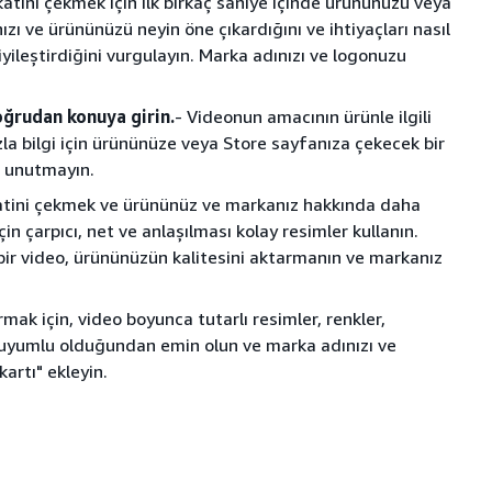
atini çekmek için ilk birkaç saniye içinde ürününüzü veya
nızı ve ürününüzü neyin öne çıkardığını ve ihtiyaçları nasıl
 iyileştirdiğini vurgulayın. Marka adınızı ve logonuzu
oğrudan konuya girin.
- Videonun amacının ürünle ilgili
zla bilgi için ürününüze veya Store sayfanıza çekecek bir
 unutmayın.
katini çekmek ve ürününüz ve markanız hakkında daha
çin çarpıcı, net ve anlaşılması kolay resimler kullanın.
 bir video, ürününüzün kalitesini aktarmanın ve markanız
ak için, video boyunca tutarlı resimler, renkler,
le uyumlu olduğundan emin olun ve marka adınızı ve
kartı" ekleyin.