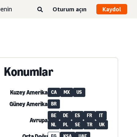
enin
Oturum açın
Kaydol
Konumlar
Kuzey Amerika
CA
MX
US
Güney Amerika
BR
BE
DE
ES
FR
IT
Avrupa
NL
PL
SE
TR
UK
Orta Doğu
EG
KSA
UAE