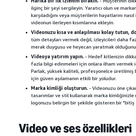
Harika bir ilk izlenim bırakın.
- Müşterinin dikk
ilginç bir şeyi sergileyin. Yaratıcı olun ve marka
karşıladığını veya müşterilerin hayatlarını nasıl
videonun ilerleyen kısımlarına ekleyin.
Videonuzu kısa ve anlaşılması kolay tutun, d
tüm detayları vermek değil, izleyicileri daha fa
merak duygusu ve heyecan yaratmak olduğunu
Videoya yatırım yapın.
- Hedef kitlenizin dik
fazla bilgi edinmeleri için onlara ilham vermek i
Parlak, yüksek kaliteli, profesyonelce üretilmiş
için güven aşılamanın etkili bir yoludur.
Marka kimliği oluşturun.
- Videonuzu öne çıkarm
tasarımlar ve stil kullanarak marka kimliğiniz
logonuzu belirgin bir şekilde gösteren bir "bitiş 
Video ve ses özellikleri