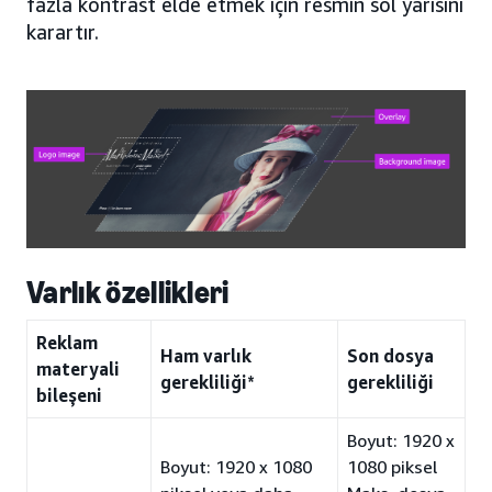
fazla kontrast elde etmek için resmin sol yarısını
karartır.
Varlık özellikleri
Reklam
Ham varlık
Son dosya
materyali
gerekliliği*
gerekliliği
bileşeni
Boyut: 1920 x
Boyut: 1920 x 1080
1080 piksel