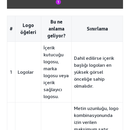
Bu ne
Logo
#
anlama
Sınırlama
öğeleri
geliyor?
İçerik
kutucuğu
Dahil edilirse içerik
logosu,
başlığı logoları en
marka
1
Logolar
yüksek görsel
logosu veya
önceliğe sahip
içerik
olmalıdır.
sağlayıcı
logosu.
Metin uzunluğu, logo
kombinasyonunda
izin verilen
maksimum satır