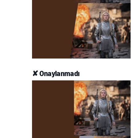
✘ Onaylanmadı