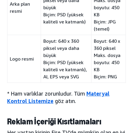
piksel veya daha
Maks. dosya
Arka plan
büyük
boyutu: 450
resmi
Biçim: PSD (yüksek
KB
kaliteli ve katmanlı)
Biçim: JPG
(temel)
Boyut: 640 x 360
Boyut: 640 x
piksel veya daha
360 piksel
büyük
Maks. dosya
Logo resmi
Biçim: PSD (yüksek
boyutu: 450
kaliteli ve katmanlı),
KB
AI, EPS veya SVG
Biçim: PNG
* Ham varlıklar zorunludur. Tüm
Materyal
Kontrol Listemize
göz atın.
Reklam İçeriği Kısıtlamaları
Her yaştan kişinin Fire TV'de mümkün olan en iyi