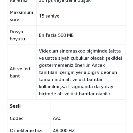
Kare hızı
30 fps veya daha düşük
Maksimum
15 saniye
süre
Dosya
En fazla 500 MB
boyutu
Videoları sinemaskop biçiminde (altta
ve üstte siyah çubuklar olacak şekilde)
göstermemeniz önerilir. Ancak
Alt ve üst
tanıtılan içeriğin yer aldığı videonun
bant
tamamında alt ve üst bantlar
kullanılmışsa fragmanda da yatay
biçimde alt ve üst bantlar olabilir.
Sesli
Codec
AAC
Örnekleme hızı
48.000 HZ