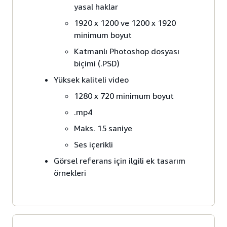
yasal haklar
1920 x 1200 ve 1200 x 1920
minimum boyut
Katmanlı Photoshop dosyası
biçimi (.PSD)
Yüksek kaliteli video
1280 x 720 minimum boyut
.mp4
Maks. 15 saniye
Ses içerikli
Görsel referans için ilgili ek tasarım
örnekleri