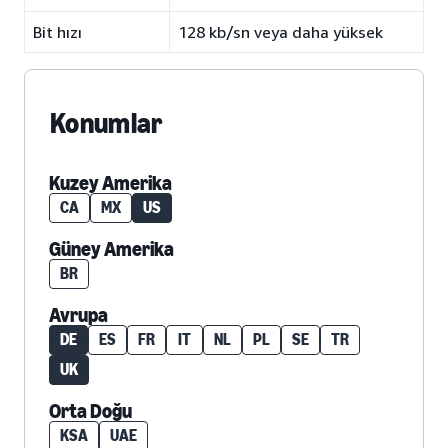
Bit hızı
128 kb/sn veya daha yüksek
Konumlar
Kuzey Amerika
CA
MX
US
Güney Amerika
BR
Avrupa
DE
ES
FR
IT
NL
PL
SE
TR
UK
Orta Doğu
KSA
UAE