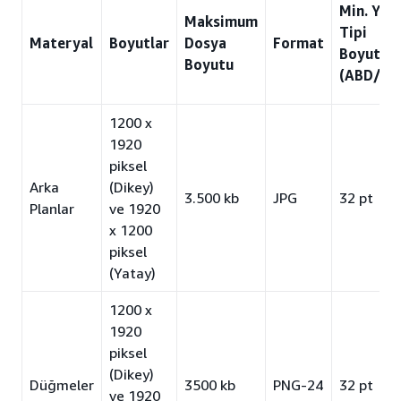
Min. Yazı
Maksimum
Tipi
Materyal
Boyutlar
Dosya
Format
Boyutu
Boyutu
(ABD/AB
1200 x
1920
piksel
Arka
(Dikey)
3.500 kb
JPG
32 pt
Planlar
ve 1920
x 1200
piksel
(Yatay)
1200 x
1920
piksel
(Dikey)
Düğmeler
3500 kb
PNG-24
32 pt
ve 1920