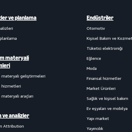
zler ve planlama
Endüstriler
alizleri
Otomotiv
planlama
Kişisel Bakım ve Kozmet
Tüketici elektroniği
m materyali
Eğlence
leri
Moda
materyali geliştirmeleri
Finansal hizmetler
 hizmetleri
Market Ürünleri
materyali araçları
Sağlık ve kişisel bakım
Ev eşyaları ve mobilya
 ve analizler
Yapı market
 Attribution
Yayıncılık