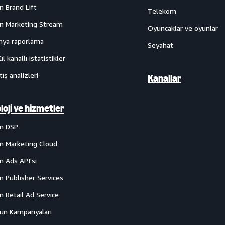
 Brand Lift
Telekom
 Marketing Stream
Oyuncaklar ve oyunlar
ya raporlama
Seyahat
l kanallı istatistikler
tış analizleri
Kanallar
loji ve hizmetler
n DSP
 Marketing Cloud
 Ads API'si
 Publisher Services
 Retail Ad Service
rün Kampanyaları