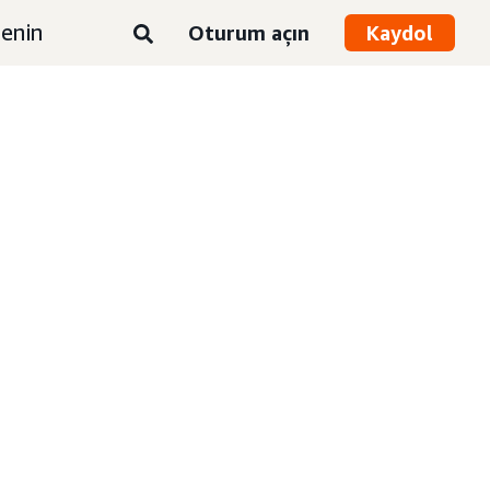
enin
Oturum açın
Kaydol