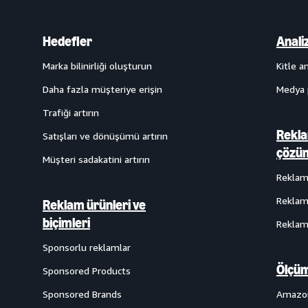
Hedefler
Anali
Marka bilinirliği oluşturun
Kitle an
Daha fazla müşteriye erişin
Medya 
Trafiği artırın
Rekla
Satışları ve dönüşümü artırın
çözüm
Müşteri sadakatini artırın
Reklam 
Reklam
Reklam ürünleri ve
biçimleri
Reklam 
Sponsorlu reklamlar
Ölçüm
Sponsored Products
Sponsored Brands
Amazon