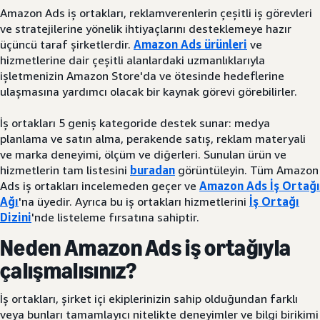
Amazon Ads iş ortakları, reklamverenlerin çeşitli iş görevleri
ve stratejilerine yönelik ihtiyaçlarını desteklemeye hazır
üçüncü taraf şirketlerdir.
Amazon Ads ürünleri
ve
hizmetlerine dair çeşitli alanlardaki uzmanlıklarıyla
işletmenizin Amazon Store'da ve ötesinde hedeflerine
ulaşmasına yardımcı olacak bir kaynak görevi görebilirler.
İş ortakları 5 geniş kategoride destek sunar: medya
planlama ve satın alma, perakende satış, reklam materyali
ve marka deneyimi, ölçüm ve diğerleri. Sunulan ürün ve
hizmetlerin tam listesini
buradan
görüntüleyin. Tüm Amazon
Ads iş ortakları incelemeden geçer ve
Amazon Ads İş Ortağı
Ağı
'na üyedir. Ayrıca bu iş ortakları hizmetlerini
İş Ortağı
Dizini
'nde listeleme fırsatına sahiptir.
Neden Amazon Ads iş ortağıyla
çalışmalısınız?
İş ortakları, şirket içi ekiplerinizin sahip olduğundan farklı
veya bunları tamamlayıcı nitelikte deneyimler ve bilgi birikimi