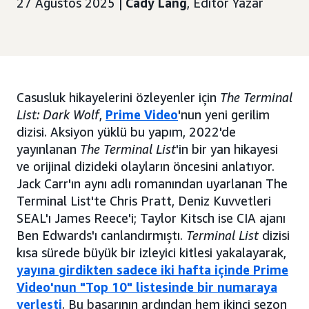
27 Ağustos 2025 |
Cady Lang
, Editör Yazar
Casusluk hikayelerini özleyenler için
The Terminal
List: Dark Wolf
,
Prime Video
'nun yeni gerilim
dizisi. Aksiyon yüklü bu yapım, 2022'de
yayınlanan
The Terminal List
'in bir yan hikayesi
ve orijinal dizideki olayların öncesini anlatıyor.
Jack Carr'ın aynı adlı romanından uyarlanan The
Terminal List'te Chris Pratt, Deniz Kuvvetleri
SEAL'ı James Reece'i; Taylor Kitsch ise CIA ajanı
Ben Edwards'ı canlandırmıştı.
Terminal List
dizisi
kısa sürede büyük bir izleyici kitlesi yakalayarak,
yayına girdikten sadece iki hafta içinde Prime
Video'nun "Top 10" listesinde bir numaraya
yerleşti
. Bu başarının ardından hem ikinci sezon