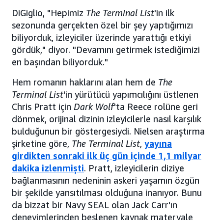
DiGiglio, "Hepimiz
The Terminal List
'in ilk
sezonunda gerçekten özel bir şey yaptığımızı
biliyorduk, izleyiciler üzerinde yarattığı etkiyi
gördük," diyor. "Devamını getirmek istediğimizi
en başından biliyorduk."
Hem romanın haklarını alan hem de
The
Terminal List
'in yürütücü yapımcılığını üstlenen
Chris Pratt için
Dark Wolf
'ta Reece rolüne geri
dönmek, orijinal dizinin izleyicilerle nasıl karşılık
bulduğunun bir göstergesiydi. Nielsen araştırma
şirketine göre,
The Terminal List
,
yayına
girdikten sonraki ilk üç gün içinde 1,1 milyar
dakika izlenmişti
. Pratt, izleyicilerin diziye
bağlanmasının nedeninin askeri yaşamın özgün
bir şekilde yansıtılması olduğuna inanıyor. Bunu
da bizzat bir Navy SEAL olan Jack Carr'ın
deneyimlerinden beslenen kaynak materyale