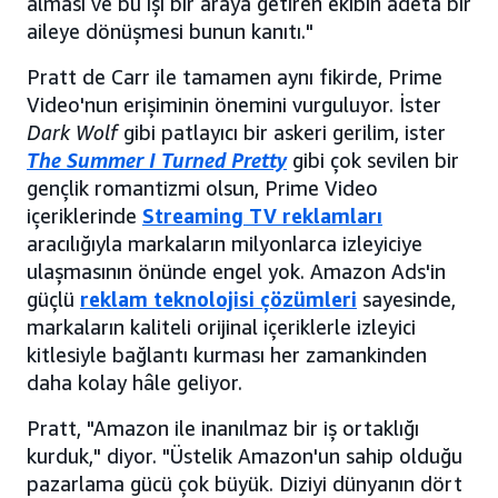
alması ve bu işi bir araya getiren ekibin adeta bir
aileye dönüşmesi bunun kanıtı."
Pratt de Carr ile tamamen aynı fikirde, Prime
Video'nun erişiminin önemini vurguluyor. İster
Dark Wolf
gibi patlayıcı bir askeri gerilim, ister
The Summer I Turned Pretty
gibi çok sevilen bir
gençlik romantizmi olsun, Prime Video
içeriklerinde
Streaming TV reklamları
aracılığıyla markaların milyonlarca izleyiciye
ulaşmasının önünde engel yok. Amazon Ads'in
güçlü
reklam teknolojisi çözümleri
sayesinde,
markaların kaliteli orijinal içeriklerle izleyici
kitlesiyle bağlantı kurması her zamankinden
daha kolay hâle geliyor.
Pratt, "Amazon ile inanılmaz bir iş ortaklığı
kurduk," diyor. "Üstelik Amazon'un sahip olduğu
pazarlama gücü çok büyük. Diziyi dünyanın dört