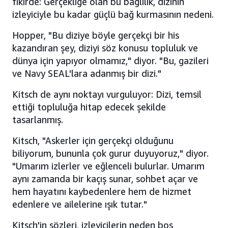
fikirde: Gerçekliğe olan bu bağlılık, dizinin
izleyiciyle bu kadar güçlü bağ kurmasının nedeni.
Hopper, "Bu diziye böyle gerçekçi bir his
kazandıran şey, diziyi söz konusu topluluk ve
dünya için yapıyor olmamız," diyor. "Bu, gazileri
ve Navy SEAL'lara adanmış bir dizi."
Kitsch de aynı noktayı vurguluyor: Dizi, temsil
ettiği topluluğa hitap edecek şekilde
tasarlanmış.
Kitsch, "Askerler için gerçekçi olduğunu
biliyorum, bununla çok gurur duyuyoruz," diyor.
"Umarım izlerler ve eğlenceli bulurlar. Umarım
aynı zamanda bir kaçış sunar, sohbet açar ve
hem hayatını kaybedenlere hem de hizmet
edenlere ve ailelerine ışık tutar."
Kitsch'in sözleri, izleyicilerin neden boş