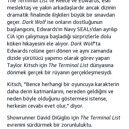
The
Terminal List
'te Reece ve Edwards, eski
meslektaş ve yakın arkadaşlardır ancak dizinin
dramatik finalinde ilişkileri büyük bir sınavdan
geçer.
Dark Wolf
ise onların dostluğunun
başlangıcını, Edwards'ın Navy SEALs'dan ayrılıp
CIA için çalışmaya başladığı sürprizlerle dolu
köken hikayesini ele alıyor.
Dark Wolf
'ta
Edwards rolüne geri dönen ve aynı zamanda
dizide yürütücü yapımcı olarak görev yapan
Taylor Kitsch için
The Terminal List
dünyasına
dönmek gerçek bir rüyanın gerçekleşmesiydi.
Kitsch, "Bence herhangi bir oyuncuya karakterin
daha derin katmanlarını, nereden geldiğini ve
neden böyle olduğunu göstermesi istense,
herkesin cevabı evet olur," diyor.
Showrunner David DiGiglio için
The Terminal List
evrenini sürdürmek bir zorunluluktu.