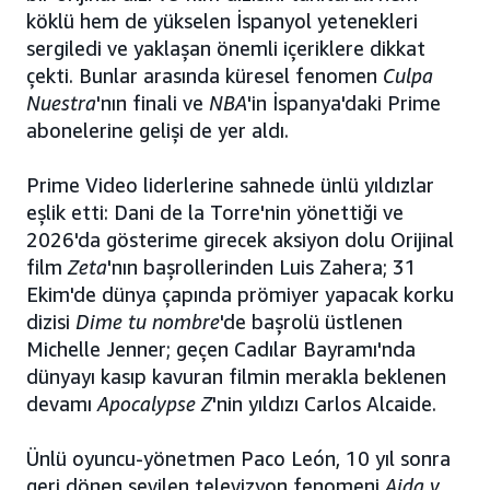
köklü hem de yükselen İspanyol yetenekleri
sergiledi ve yaklaşan önemli içeriklere dikkat
çekti. Bunlar arasında küresel fenomen
Culpa
Nuestra
'nın finali ve
NBA
'in İspanya'daki Prime
abonelerine gelişi de yer aldı.
Prime Video liderlerine sahnede ünlü yıldızlar
eşlik etti: Dani de la Torre'nin yönettiği ve
2026'da gösterime girecek aksiyon dolu Orijinal
film
Zeta
'nın başrollerinden Luis Zahera; 31
Ekim'de dünya çapında prömiyer yapacak korku
dizisi
Dime tu nombre
'de başrolü üstlenen
Michelle Jenner; geçen Cadılar Bayramı'nda
dünyayı kasıp kavuran filmin merakla beklenen
devamı
Apocalypse Z
'nin yıldızı Carlos Alcaide.
Ünlü oyuncu-yönetmen Paco León, 10 yıl sonra
geri dönen sevilen televizyon fenomeni
Aida y