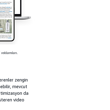
 reklamları.
erenler zengin
ebilir, mevcut
ptimizasyon da
steren video