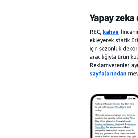
Yapay zeka 
REC,
kahve
fincanı
ekleyerek statik ür
için sezonluk dekor
aracılığıyla ürün ku
Reklamverenler ay
sayfalarından
mevc