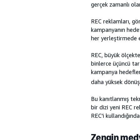
gerçek zamanlı ola
REC reklamları, gör
kampanyanın hedef
her yerleştirmede e
REC, büyük ölçekte
binlerce üçüncü tar
kampanya hedefler
daha yüksek dönü
Bu kanıtlanmış tek
bir dizi yeni REC r
REC'i kullandığında
Zengin med