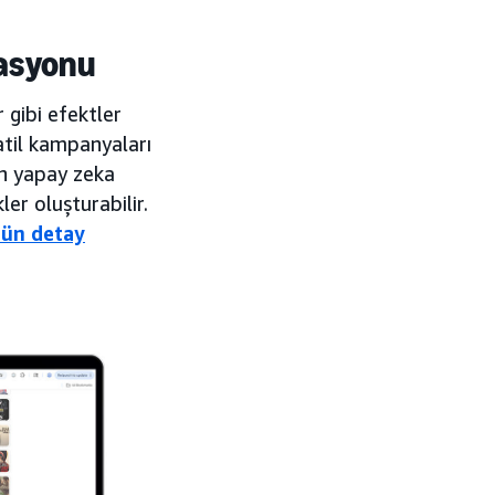
zasyonu
 gibi efektler
atil kampanyaları
en yapay zeka
ler oluşturabilir.
rün detay