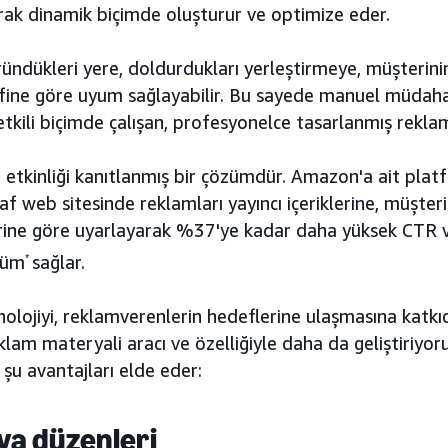
rak dinamik biçimde oluşturur ve optimize eder.
ündükleri yere, doldurdukları yerleştirmeye, müşterini
ine göre uyum sağlayabilir. Bu sayede manuel müdah
tkili biçimde çalışan, profesyonelce tasarlanmış reklam
 etkinliği kanıtlanmış bir çözümdür. Amazon'a ait plat
af web sitesinde reklamları yayıncı içeriklerine, müşteri
ine göre uyarlayarak %37'ye kadar daha yüksek CTR 
şüm
*
sağlar.
nolojiyi, reklamverenlerin hedeflerine ulaşmasına katkı
eklam materyali aracı ve özelliğiyle daha da geliştiriyo
 şu avantajları elde eder:
ya düzenleri