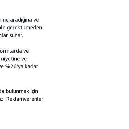
n ne aradığına ve
ale gerektirmeden
lar sunar.
formlarda ve
 niyetine ve
ve %26'ya kadar
da bulunmak için
ruz. Reklamverenler