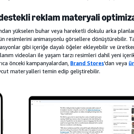
destekli reklam materyali optimi
ndan yükselen buhar veya hareketli dokulu arka planlar
ün resimlerini animasyonlu görsellere dönüştürebilir. T
asyonlar gibi içeriğe dayalı öğeler ekleyebilir ve üretk
llanım videoları ile yaşam tarzı resimleri dahil yeni içerik
rıca önceki kampanyalardan,
Brand Stores
'dan veya
ü
ut materyalleri temin edip geliştirebilir.