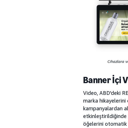
Cihazlara v
Banner İçi 
Video, ABD'deki REC
marka hikayelerini 
kampanyalardan alı
etkinleştirildiğin
öğelerini otomatik 