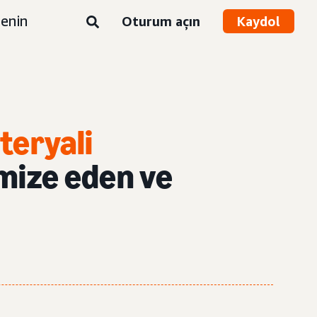
enin
Oturum açın
Kaydol
teryali
imize eden ve