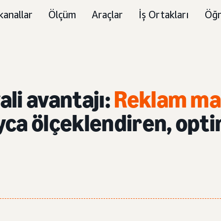
kanallar
Ölçüm
Araçlar
İş Ortakları
Öğr
li avantajı:
Reklam ma
yca ölçeklendiren, opt