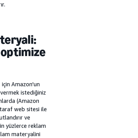
ır.
eryali:
e optimize
r için Amazon'un
vermek istediğiniz
ormlarda (Amazon
araf web sitesi ile
tlandırır ve
çin yüzlerce reklam
klam materyalini