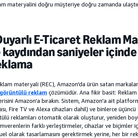
lam materyalini doğru müşteriye doğru zamanda ulaştır
yarlı E-Ticaret Reklam Mat
e kaydından saniyeler içind
reklama
reklam materyali (REC), Amazon'da ürün satan markala
görüntülü reklam
çözümüdür. Ana fikir basit: Reklam 
 gerisini Amazon'a bırakın. Sistem, Amazon'a ait platf
, Fire TV ve Alexa cihazları dahil) ve binlerce üçüncü t
lü reklamları otomatik olarak oluşturur, yeniden boyu
amverenlerin farklı yerleştirmeler, cihazlar ve biçimler i
l olarak tasarlamasını gerektirmek yerine, her bir re