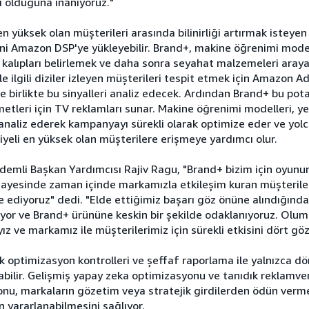
i olduğuna inanıyoruz."
n yüksek olan müşterileri arasında bilinirliği artırmak isteyen 
erini Amazon DSP'ye yükleyebilir. Brand+, makine öğrenimi mode
kalıpları belirlemek ve daha sonra seyahat malzemeleri araya
e ilgili diziler izleyen müşterileri tespit etmek için Amazon Ad
le birlikte bu sinyalleri analiz edecek. Ardından Brand+ bu pot
etleri için TV reklamları sunar. Makine öğrenimi modelleri, yen
i analiz ederek kampanyayı sürekli olarak optimize eder ve yolc
eli en yüksek olan müşterilere erişmeye yardımcı olur.
mli Başkan Yardımcısı Rajiv Ragu, "Brand+ bizim için oyunun 
 sayesinde zaman içinde markamızla etkileşim kuran müşteril
de ediyoruz" dedi. "Elde ettiğimiz başarı göz önüne alındığınd
tlıyor ve Brand+ ürününe keskin bir şekilde odaklanıyoruz. Olu
z ve markamız ile müşterilerimiz için sürekli etkisini dört göz
 optimizasyon kontrolleri ve şeffaf raporlama ile yalnızca dö
bilir. Gelişmiş yapay zeka optimizasyonu ve tanıdık reklamver
nu, markaların gözetim veya stratejik girdilerden ödün ver
 yararlanabilmesini sağlıyor.