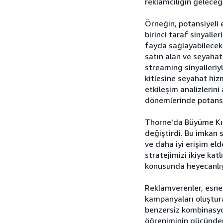
reklamcılığın geleceğ
Örneğin, potansiyeli e
birinci taraf sinyall
fayda sağlayabilecek 
satın alan ve seyahatl
streaming sinyalleriy
kitlesine seyahat hizm
etkileşim analizlerin
dönemlerinde potansiy
Thorne'da Büyüme Kıde
değiştirdi. Bu imkan
ve daha iyi erişim el
stratejimizi ikiye ka
konusunda heyecanlıyı
Reklamverenler, esnek
kampanyaları oluştura
benzersiz kombinasyo
öğreniminin gücünden