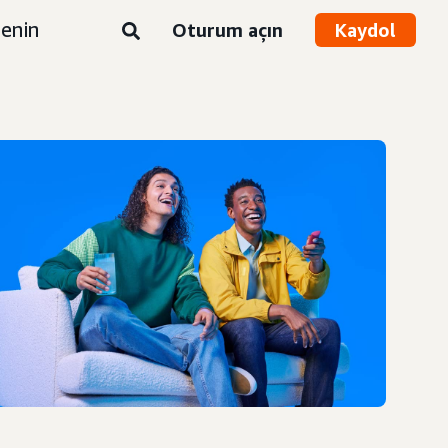
enin
Oturum açın
Kaydol