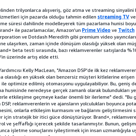
nden trilyonlarca alışveriş, göz atma ve streaming sinyalini b
izmetleri için pazarda olduğu tahmin edilen
streaming
TV
v
dirme süresi dahilinde modelleyerek tüm pazarlama hunisi boy
 Brand+ ile pazarlamacılar, Amazon'un
Prime Video
ve
Twitch
rporation ve Dotdash Meredith gibi premium video yayıncıların
erine ulaşırken, zaman içinde dönüşüm olasılığı yüksek olan mü
Brand+ beta testi sırasında, bazı reklamverenler satışlarda %
in üzerinde artış elde etti.
rdımcısı Kelly MacLean, "Amazon DSP'de ilk kez reklamverenle
a olasılığı en yüksek olan benzersiz müşteri kitlelerine erişen
 ile optimize edilmiş otomasyonu uygulayabiliyor. Bu, geniş 
a hunisinde neredeyse gerçek zamanlı olarak bulundukları yer
elerle etkileşime geçmeye kadar önemli bir ilerleme" dedi. "Bu
 DSP, reklamverenlerin ve ajansların yolculukları boyunca pot
esini, onlarla etkileşim kurmasını ve bağlarını geliştirmesini
er için stratejik bir itici güce dönüştürüyor. Brand+, reklamver
ol ve şeffaflığı içerecek şekilde tasarlanmıştır. Bunun, geliş
nca işletme sonuçlarını iyileştirmek için insan uzmanlığıyla u