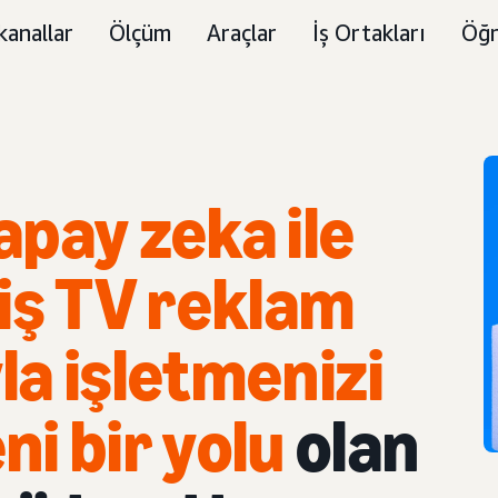
kanallar
Ölçüm
Araçlar
İş Ortakları
Öğr
apay zeka ile
iş TV reklam
a işletmenizi
i bir yolu
olan