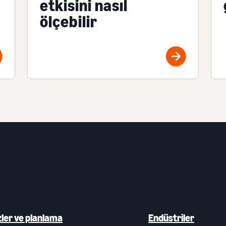
etkisini nasıl
ölçebilir
zler ve planlama
Endüstriler