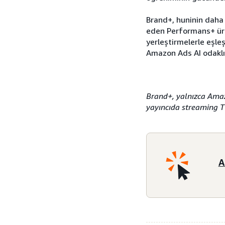
Brand+, huninin daha 
eden Performans+ ürü
yerleştirmelerle eşle
Amazon Ads AI odaklı 
Brand+, yalnızca Amaz
yayıncıda streaming TV
A