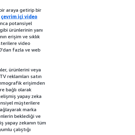
ir araya getirip bir
e
çevrim içi video
unca potansiyel
gibi ürünlerinin yanı
ın erişim ve sıklık
şterilere video
10'dan fazla ve web
r, ürünlerini veya
 TV reklamları satın
demografik erişimden
e bağlı olarak
 gelişmiş yapay zeka
ansiyel müşterilere
 sağlayarak marka
enlerin beklediği ve
miş yapay zekanın tüm
yumlu çalıştığı