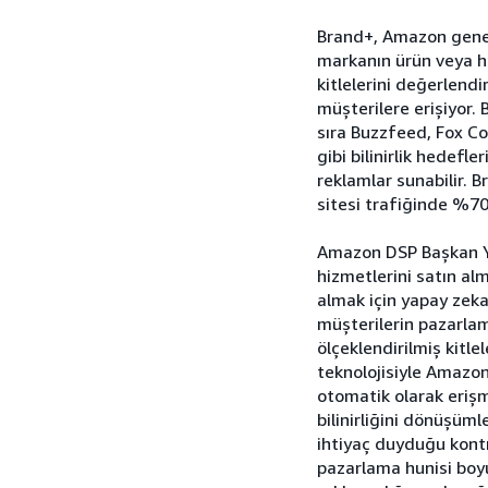
Brand+, Amazon geneli
markanın ürün veya h
kitlelerini değerlen
müşterilere erişiyor.
sıra Buzzfeed, Fox Co
gibi bilinirlik hedefl
reklamlar sunabilir. 
sitesi trafiğinde %70'
Amazon DSP Başkan Ya
hizmetlerini satın alm
almak için yapay zeka
müşterilerin pazarlam
ölçeklendirilmiş kitl
teknolojisiyle Amazon
otomatik olarak erişm
bilinirliğini dönüşüml
ihtiyaç duyduğu kontr
pazarlama hunisi boyu