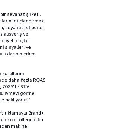
bir seyahat şirketi,
llerini güçlendirmek,
n, seyahat rehberleri
s alışveriş ve
ansiyel müşteri
i sinyalleri ve
uluklarının erken
kurallarını
erde daha fazla ROAS
a, 2025'te STV
mlu ivmeyi görme
le bekliyoruz."
rt tıklamayla Brand+
en kontrollerinin bu
meden makine