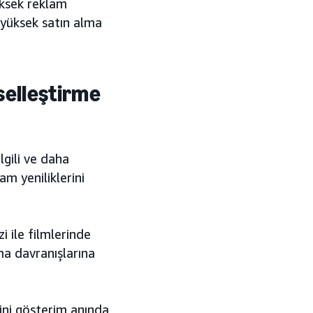
üksek reklam
a yüksek satın alma
iselleştirme
gili ve daha
m yeniliklerini
 ile filmlerinde
tma davranışlarına
ini gösterim anında