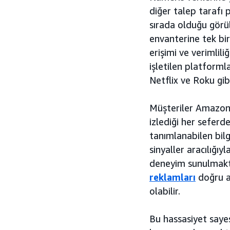
diğer talep tarafı 
sırada olduğu görü
envanterine tek bir
erişimi ve verimlil
işletilen platforml
Netflix ve Roku gib
Müşteriler Amazon.
izlediği her seferd
tanımlanabilen bil
sinyaller aracılığıy
deneyim sunulmaktad
reklamları
doğru a
olabilir.
Bu hassasiyet saye