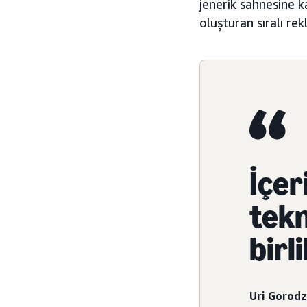
jenerik sahnesine 
oluşturan sıralı re
İçeri
tekn
birl
Uri Gorodz