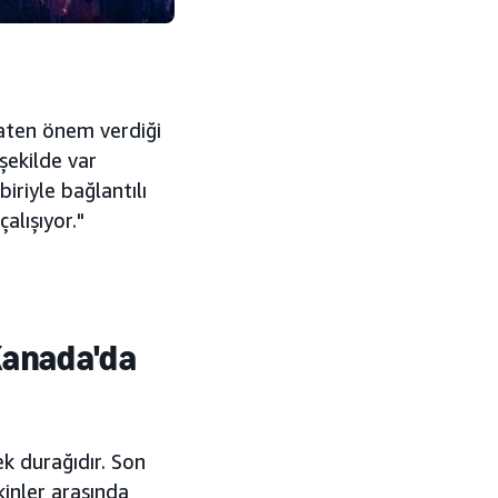
aten önem verdiği
şekilde var
iriyle bağlantılı
çalışıyor."
 Kanada'da
ek durağıdır. Son
inler arasında