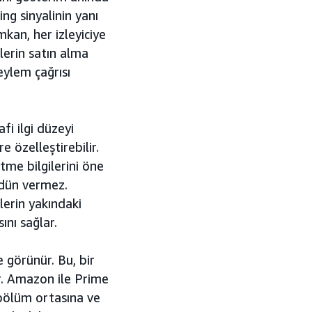
ng sinyalinin yanı
imkan, her izleyiciye
lerin satın alma
eylem çağrısı
i ilgi düzeyi
e özelleştirebilir.
tme bilgilerini öne
 ödün vermez.
lerin yakındaki
nı sağlar.
 görünür. Bu, bir
r. Amazon ile Prime
 bölüm ortasına ve