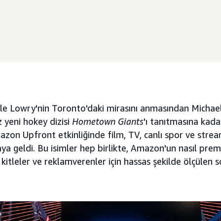
e Lowry'nin Toronto'daki mirasını anmasından Michael
 yeni hokey dizisi
Hometown Giants
'ı tanıtmasına kad
azon Upfront etkinliğinde film, TV, canlı spor ve stre
araya geldi. Bu isimler hep birlikte, Amazon'un nasıl pr
iz kitleler ve reklamverenler için hassas şekilde ölçülen