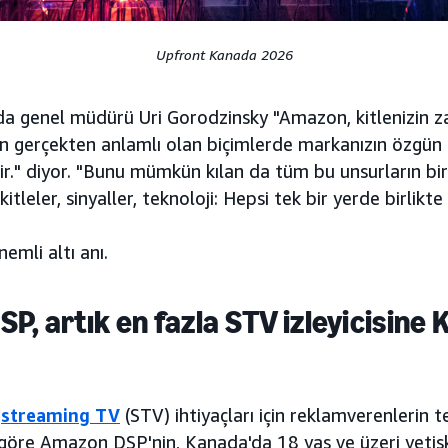
Upfront Kanada 2026
 genel müdürü Uri Gorodzinsky "Amazon, kitlenizin z
in gerçekten anlamlı olan biçimlerde markanızın özgün 
dir." diyor. "Bunu mümkün kılan da tüm bu unsurların birb
 kitleler, sinyaller, teknoloji: Hepsi tek bir yerde birlikte 
nemli altı anı.
P, artık en fazla STV izleyicisine
m
streaming TV
(STV) ihtiyaçları için reklamverenlerin t
 göre Amazon DSP'nin, Kanada'da 18 yaş ve üzeri yetişk