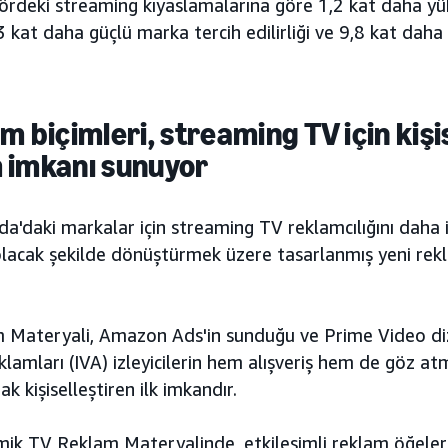
ördeki streaming kıyaslamalarına göre 1,2 kat daha y
2,3 kat daha güçlü marka tercih edilirliği ve 9,8 kat dah
am biçimleri, streaming TV için kiş
m imkanı sunuyor
'daki markalar için streaming TV reklamcılığını daha il
olacak şekilde dönüştürmek üzere tasarlanmış yeni rekla
Materyali, Amazon Ads'in sunduğu ve Prime Video dizi
eklamları (IVA) izleyicilerin hem alışveriş hem de göz a
k kişiselleştiren ilk imkandır.
mik TV Reklam Materyalinde, etkileşimli reklam öğeler