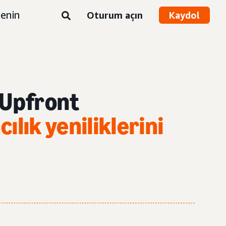
enin
Oturum açın
Kaydol
 Upfront
ılık yeniliklerini