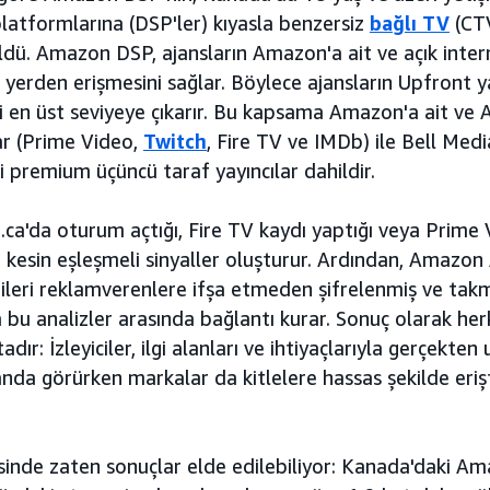
platformlarına (DSP'ler) kıyasla benzersiz
bağlı TV
(CTV
ldü. Amazon DSP, ajansların Amazon'a ait ve açık int
 yerden erişmesini sağlar. Böylece ajansların Upfront y
iği en üst seviyeye çıkarır. Bu kapsama Amazon'a ait v
ar (Prime Video,
Twitch
, Fire TV ve IMDb) ile Bell Medi
i premium üçüncü taraf yayıncılar dahildir.
ca'da oturum açtığı, Fire TV kaydı yaptığı veya Prime V
e kesin eşleşmeli sinyaller oluşturur. Ardından, Amazon 
gileri reklamverenlere ifşa etmeden şifrelenmiş ve tak
la bu analizler arasında bağlantı kurar. Sonuç olarak herk
ır: İzleyiciler, ilgi alanları ve ihtiyaçlarıyla gerçekte
nda görürken markalar da kitlelere hassas şekilde eriş
sinde zaten sonuçlar elde edilebiliyor: Kanada'daki 