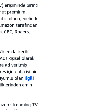
) erişiminde birinci
ernet premium
atırımları genelinde
e Amazon tarafından
a, CBC, Rogers,
ideo'da içerik
Ads kişisel olarak
ma ad verilmiş
es için daha iyi bir
n uyumlu olan
ilgili
tiklerinden emin
Amazon streaming TV