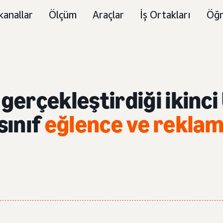
kanallar
Ölçüm
Araçlar
İş Ortakları
Öğr
erçekleştirdiği ikinci
sınıf
eğlence ve reklamc