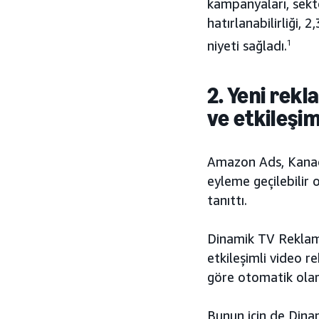
kampanyaları, sekt
hatırlanabilirliği, 
niyeti sağladı.
1
2. Yeni rekl
ve etkileşi
Amazon Ads, Kanada
eyleme geçilebilir 
tanıttı.
Dinamik TV Reklam 
etkileşimli video r
göre otomatik olara
Bunun için de Dina