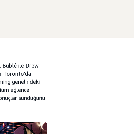
 Bublé ile Drew
ar Toronto'da
aming genelindeki
emium eğlence
 sonuçlar sunduğunu