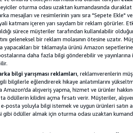
zleyiciler oturma odası uzaktan kumandasında durakla
rka mesajları ve resimlerinin yanı sıra "Sepete Ekle" ve
li katmanı içeren yarı saydam bir reklam görürler. Etk
tıldığı sürece müşteriler tarafından kullanılabilir oldu
atını geleneksel bir reklam molasının ötesine uzatır. Mü
a yapacakları bir tıklamayla ürünü Amazon sepetlerine
-postalarına daha fazla bilgi gönderebilir ve yayınlarına
lir.
arka bilgi yarışması reklamları
, reklamverenlerin müşt
lgili bilgilerle eğlendirerek hikaye anlatımlarını yükselt
a Amazon'da alışveriş yapma, hizmet ve ürünler hakkın
 ödüllerin kilidini açma fırsatı verir. Müşteriler, alışve
 e-posta yoluyla bilgi istemek ve uygun ürünleri satın
isi gibi ödüller almak için oturma odası uzaktan kumandas