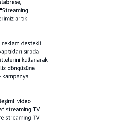
labrese,
. "Streaming
erimiz artık
n reklam destekli
aptıkları sırada
tlelerini kullanarak
naliz döngüsüne
 ve kampanya
eşimli video
raf streaming TV
zere streaming TV