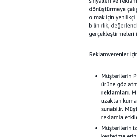
sinyalleri ve rekla
dönüştürmeye çalış
olmak için yenilikç
bilinirlik, değerl
gerçekleştirmeleri 
Reklamverenler için y
Müşterilerin P
ürüne göz atma
reklamları
. M
uzaktan kumand
sunabilir. Müş
reklamla etki
Müşterilerin i
keşfetmelerin