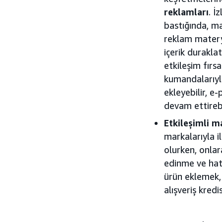
reklamları
. İ
bastığında, ma
reklam materya
içerik durakla
etkileşim fırs
kumandalarıyl
ekleyebilir, e
devam ettirebi
Etkileşimli m
markalarıyla i
olurken, onlar
edinme ve hatta
ürün eklemek,
alışveriş kred