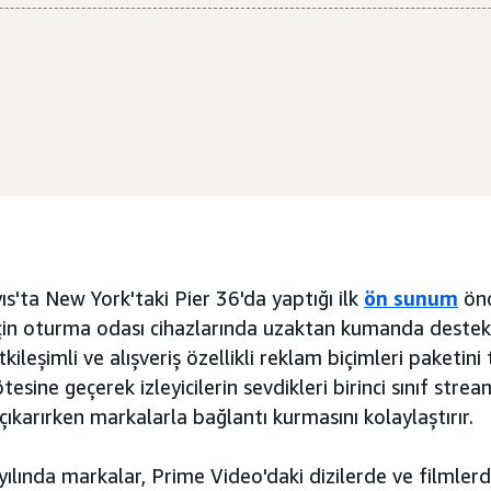
'ta New York'taki Pier 36'da yaptığı ilk
ön sunum
önc
çin oturma odası cihazlarında uzaktan kumanda destekli
tkileşimli ve alışveriş özellikli reklam biçimleri paketini 
esine geçerek izleyicilerin sevdikleri birinci sınıf stre
i çıkarırken markalarla bağlantı kurmasını kolaylaştırır.
ılında markalar, Prime Video'daki dizilerde ve filmler