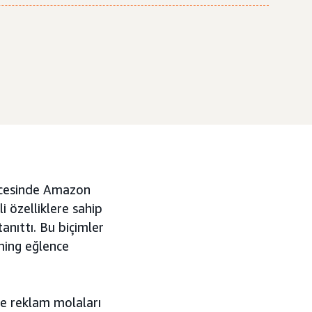
esinde Amazon
 özelliklere sahip
tanıttı. Bu biçimler
aming eğlence
de reklam molaları