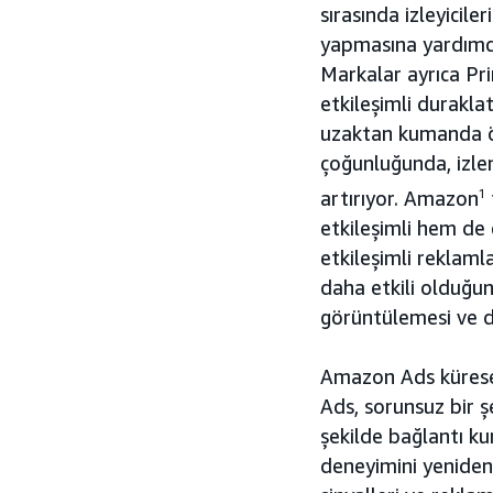
sırasında izleyicil
yapmasına yardımcı 
Markalar ayrıca Pri
etkileşimli durakla
uzaktan kumanda öze
çoğunluğunda, izlen
artırıyor. Amazon
1
etkileşimli hem de
etkileşimli reklaml
daha etkili olduğun
görüntülemesi ve d
Amazon Ads kürese
Ads, sorunsuz bir ş
şekilde bağlantı ku
deneyimini yeniden 