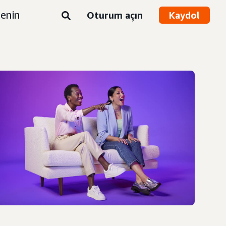
enin
Oturum açın
Kaydol