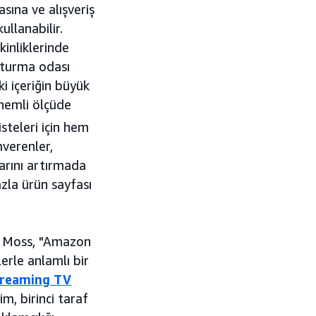
sına ve alışveriş
ullanabilir.
kinliklerinde
 Oturma odası
i içeriğin büyük
önemli ölçüde
teleri için hem
verenler,
larını artırmada
zla ürün sayfası
n Moss, "Amazon
erle anlamlı bir
treaming TV
m, birinci taraf