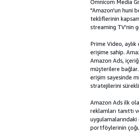
Omnicom Media Gro
"Amazon'un huni boy
tekliflerinin kapsa
streaming TV'nin g
Prime Video, aylık
erişime sahip. Amaz
Amazon Ads, içeriği 
müşterilere bağlar.
erişim sayesinde m
stratejilerini sürek
Amazon Ads ilk ola
reklamları tanıttı 
uygulamalarındaki d
portföylerinin çoğ