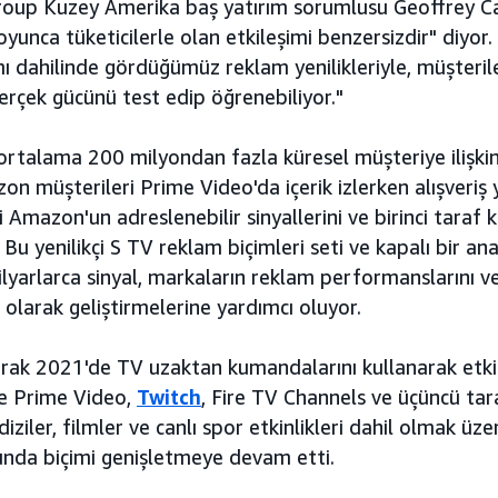
up Kuzey Amerika baş yatırım sorumlusu Geoffrey Ca
unca tüketicilerle olan etkileşimi benzersizdir" diyor
mı dahilinde gördüğümüz reklam yenilikleriyle, müşteril
erçek gücünü test edip öğrenebiliyor."
 ortalama 200 milyondan fazla küresel müşteriye ilişki
on müşterileri Prime Video'da içerik izlerken alışveriş y
Amazon'un adreslenebilir sinyallerini ve birinci taraf ki
 Bu yenilikçi S TV reklam biçimleri seti ve kapalı bir a
ilyarlarca sinyal, markaların reklam performanslarını
li olarak geliştirmelerine yardımcı oluyor.
rak 2021'de TV uzaktan kumandalarını kullanarak etkil
ve Prime Video,
Twitch
, Fire TV Channels ve üçüncü ta
iziler, filmler ve canlı spor etkinlikleri dahil olmak ü
unda biçimi genişletmeye devam etti.