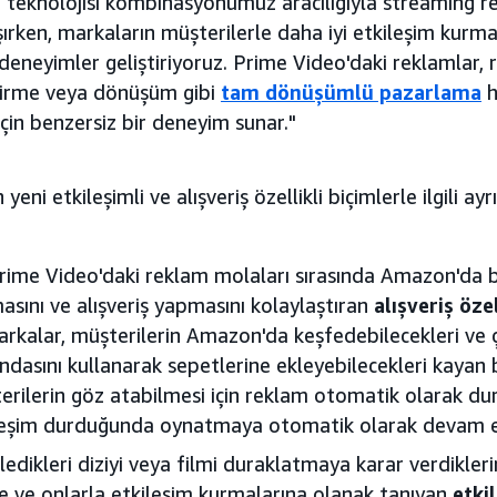
m teknolojisi kombinasyonumuz aracılığıyla streaming re
ırken, markaların müşterilerle daha iyi etkileşim kurma
i deneyimler geliştiriyoruz. Prime Video'daki reklamlar,
endirme veya dönüşüm gibi
tam dönüşümlü pazarlama
h
için benzersiz bir deneyim sunar."
eni etkileşimli ve alışveriş özellikli biçimlerle ilgili ayrın
rime Video'daki reklam molaları sırasında Amazon'da bir
sını ve alışveriş yapmasını kolaylaştıran
alışveriş öz
arkalar, müşterilerin Amazon'da keşfedebilecekleri ve
asını kullanarak sepetlerine ekleyebilecekleri kayan b
terilerin göz atabilmesi için reklam otomatik olarak dur
leşim durduğunda oynatmaya otomatik olarak devam e
zledikleri diziyi veya filmi duraklatmaya karar verdikler
e ve onlarla etkileşim kurmalarına olanak tanıyan
etki