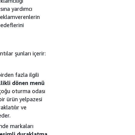
klamcılığı
sına yardımcı
 reklamverenlerin
edeflerini
tılar şunları içerir:
den fazla ilgili
ellikli dönen menü
 çoğu oturma odası
ir ürün yelpazesi
aklatılır ve
der.
inde markaları
leşimli duraklatma