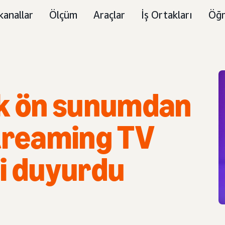
kanallar
Ölçüm
Araçlar
İş Ortakları
Öğr
lk ön sunumdan
Streaming TV
ni duyurdu