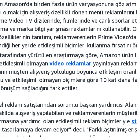
erin Amazon'da birden fazla ürün varyasyonuna göz atma
olmak için alışveriş özellikli dönen menü reklamlarını k
me Video TV dizilerinde, filmlerinde ve canlı sporlar et
tma ve marka bilgi yarışması reklamlarını kullanabilir.
lliklerinin tanıtımı, reklamverenlerin Prime Video'dak
diği her yerde etkileşimli biçimleri kullanma fırsatını 
tarafından yürütülen araştırmaya göre, Amazon ürün lis
 etkileşimli olmayan
video reklamlar
yayınlayan reklam
arın müşteri alışveriş yolculuğu boyunca etkileşim oran
u ve etkileşimli olmayan biçimlere göre 10 kat daha fa
önüşüm sağladığını fark ettiler.
l reklam satışlarından sorumlu başkan yardımcısı Ala
ekilde alışveriş yapılabilen ve reklamverenlerin müşteril
rmasına yardımcı olan etkileşimli reklam biçimleriyle
s
tasarlamaya devam ediyor" dedi. "Farklılaştırılmış erişi