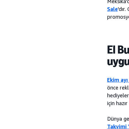
Meksika'd
Sale
'dır
promosyon
El B
uygu
Ekim ayı
önce rekl
hediyeler
için hazı
Dünya ge
Takvimi Y