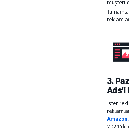
müşterile
tamamlam
reklamlar
3. Pa
Ads'i 
İster rek
reklamlar
Amazon
2021'de 