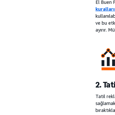
El Buen 
kuralları
kullanıla
ve bu etk
ayırır. M
2. Ta
Tatil rek
sağlamakt
bıraktık