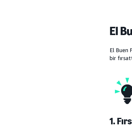
El B
El Buen F
bir fırsa
1. Fı