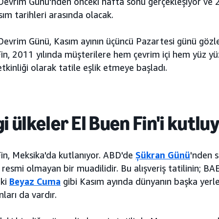
Devrim Günü'nden önceki hafta sonu gerçekleşiyor ve 
sım tarihleri arasında olacak.
Devrim Günü, Kasım ayının üçüncü Pazartesi günü gözle
in, 2011 yılında müşterilere hem çevrim içi hem yüz yüz
etkinliği olarak tatile eşlik etmeye başladı.
i ülkeler El Buen Fin'i kutlu
in, Meksika'da kutlanıyor. ABD'de
Şükran Günü
'nden 
resmi olmayan bir muadilidir. Bu alışveriş tatilinin; BA
eki
Beyaz Cuma
gibi Kasım ayında dünyanın başka yerl
ları da vardır.