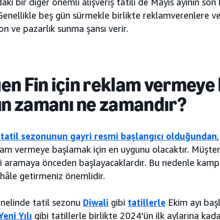
aki bir diğer önemli alışveriş tatili de Mayıs ayının so
. Genellikle beş gün sürmekle birlikte reklamverenlere v
 ve pazarlık sunma şansı verir.
uen Fin için reklam vermeye
n zamanı ne zamandır?
 tatil sezonunun gayri resmi başlangıcı olduğundan
am vermeye başlamak için en uygunu olacaktır. Müşteril
i aramaya önceden başlayacaklardır. Bu nedenle kampan
r hâle getirmeniz önemlidir.
nelinde tatil sezonu
Diwali
gibi
tatillerle
Ekim ayı baş
eni Yılı
gibi tatillerle birlikte 2024'ün ilk aylarına kad