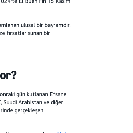
2024'te El Buen Fin 15 Kasım
mlenen ulusal bir bayramdır.
e fırsatlar sunan bir
yor?
sonraki gün kutlanan Efsane
E, Suudi Arabistan ve diğer
erinde gerçekleşen