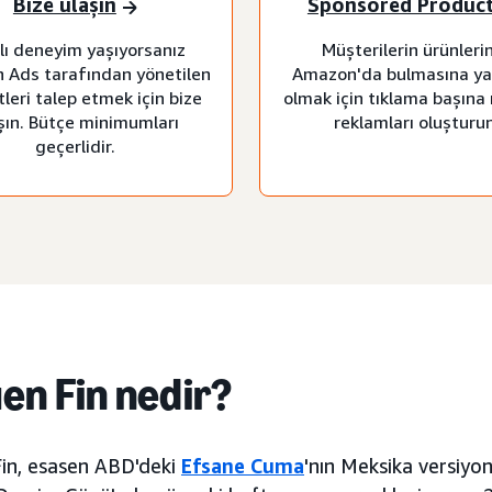
Bize ulaşın
Sponsored Produc
rlı deneyim yaşıyorsanız
Müşterilerin ürünlerin
 Ads tarafından yönetilen
Amazon'da bulmasına ya
leri talep etmek için bize
olmak için tıklama başına
şın. Bütçe minimumları
reklamları oluşturun
geçerlidir.
uen Fin nedir?
Fin, esasen ABD'deki
Efsane Cuma
'nın Meksika versiyonu