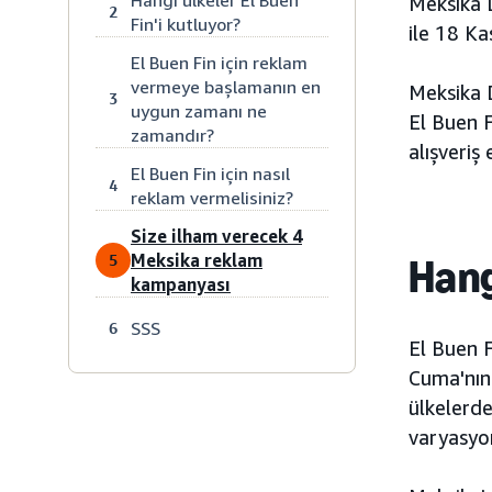
Meksika 
2
Fin'i kutluyor?
ile 18 Ka
El Buen Fin için reklam
vermeye başlamanın en
Meksika 
3
uygun zamanı ne
El Buen F
zamandır?
alışveriş 
El Buen Fin için nasıl
4
reklam vermelisiniz?
Size ilham verecek 4
Meksika reklam
5
Hang
kampanyası
SSS
6
El Buen F
Cuma'nın 
ülkelerd
varyasyon