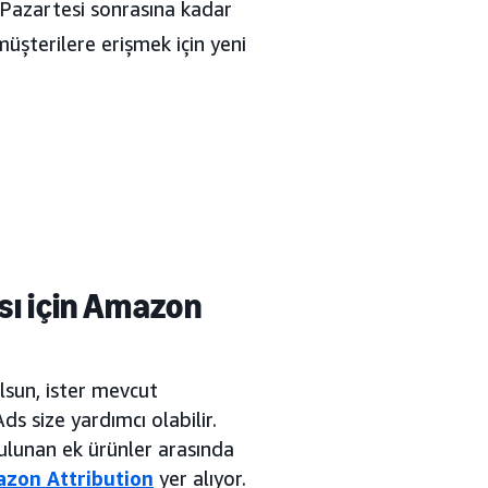
r Pazartesi sonrasına kadar
müşterilere erişmek için yeni
sı için Amazon
lsun, ister mevcut
s size yardımcı olabilir.
bulunan ek ürünler arasında
zon Attribution
yer alıyor.