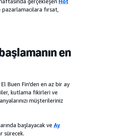
n haftasında gerçekleşen
Hot
e pazarlamacılara fırsat,
 başlamanın en
, El Buen Fin'den en az bir ay
er, kutlama fikirleri ve
yalarınızı müşterileriniz
larında başlayacak ve
Ay
ar sürecek.