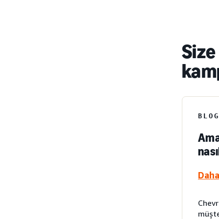
Size
kam
BLO
Amaz
nası
Daha 
Chevr
müşte