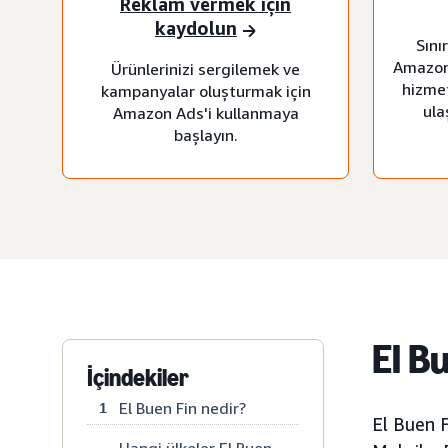
Reklam vermek için
kaydolun
Sını
Amazon
Ürünlerinizi sergilemek ve
hizmet
kampanyalar oluşturmak için
ula
Amazon Ads'i kullanmaya
başlayın.
El B
İçindekiler
El Buen Fin nedir?
1
El Buen 
Hangi ülkeler El Buen