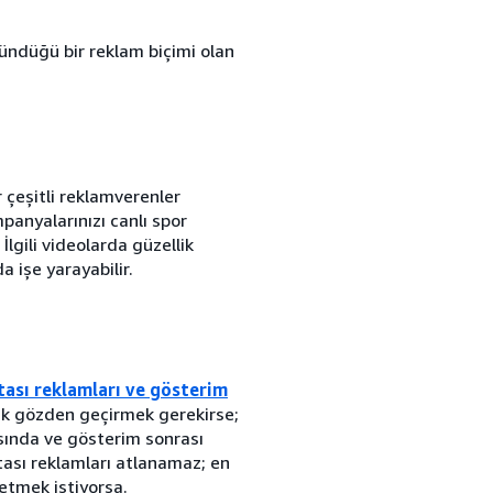
ründüğü bir reklam biçimi olan
 çeşitli reklamverenler
panyalarınızı canlı spor
İlgili videolarda güzellik
a işe yarayabilir.
tası reklamları ve gösterim
ak gözden geçirmek gerekirse;
asında ve gösterim sonrası
tası reklamları atlanamaz; en
etmek istiyorsa.