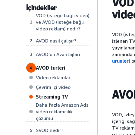
VOD 
İçindekiler
vide
VOD (isteğe bağlı video)
ve AVOD (isteğe bağlı
1
video reklam) nedir?
VOD (isteğ
AVOD nasıl çalışır?
2
izlenen TV
yayınlanan
AVOD'un Avantajları
zamanda do
3
ürünleri
bu
AVOD türleri
4
Video reklamlar
Çevrim içi video
AVOD
Streaming TV
Daha fazla Amazon Ads
video reklamcılık
VOD, izley
çözümü
içeriği sa
TV reklamc
SVOD nedir?
5
pazarlamac