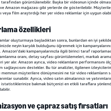
 tarafından görüntülenebilir. Başka bir videonun içinde olma
e Amazon mağazası gibi yerlerde de gösterilebilir. Müşterilerin
ı veya film araştırdığı her yer video reklamlar için uygun olabil
lama özellikleri
amlar oluşturmaya başladıktan sonra, bunlardan en iyi şekild
inizde neyin karşılık bulduğunu öğrenmek için kampanyaların
z. Amazon'daki kampanyalarınızla ilgili birinci taraf raporlamad
amlanma oranı, detay sayfası görüntülemeleri, markalı arama
leri yer alır. Amazon ayrıca, video reklamların performansını ö
 sağlayıcısını destekler. Bu tür analizler, ilgilenen izleyicileri
ve memnun müşterilere dönüşmesini ne tür video reklamların 
arımlar sunabilir. Ayrıca, video satın almalarınızı ve yatırımlar
statistiklerinize bakmak bütçenizi en etkili taraflara yönlen
abilir.
izasyon ve çapraz satış fırsatları