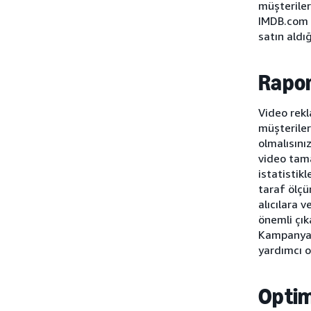
müşteriler
IMDB.com v
satın aldığ
Rapor
Video rekl
müşteriler
olmalısını
video tam
istatistik
taraf ölçüm
alıcılara 
önemli çık
Kampanya i
yardımcı ol
Optim