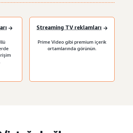
arı
Streaming TV reklamları
llü
Prime Video gibi premium içerik
erde
ortamlarında görünün.
erişim
.