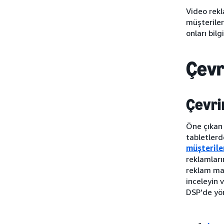
Video rekl
müşteriler
onları bil
Çevr
Çevri
Öne çıkan 
tabletlerd
müşteriler
reklamları
reklam ma
inceleyin 
DSP'de yön