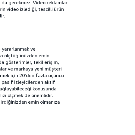
sı da gerekmez: Video reklamlar
 video izlediği, tescilli ürün
ir.
e yararlanmak ve
ızı ölçtüğünüzden emin
a gösterimler, tekil erişim,
lar ve markaya yeni müşteri
lçmek için 20'den fazla üçüncü
n pasif izleyicilerden aktif
sağlayabileceği konusunda
ınızı ölçmek de önemlidir.
dirdiğinizden emin olmanıza