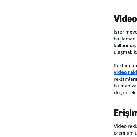
Video
İster mevc
başlamanın
kullanmaya
ulaşmak ka
Reklamları
video rek
reklamları
bulmanıza
doğru rekl
Erişi
Video rekl
premium üç