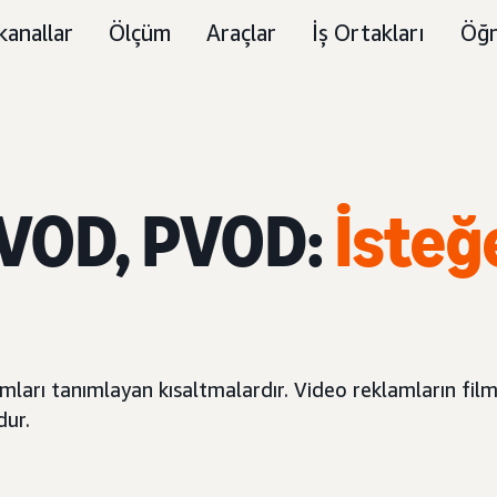
kanallar
Ölçüm
Araçlar
İş Ortakları
Öğr
TVOD, PVOD:
İsteğ
arı tanımlayan kısaltmalardır. Video reklamların filmle
dur.