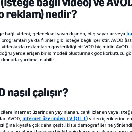
(isteğe bağlı video) ve AVOD
o reklam) nedir?
e bağlı video), geleneksel yayın dışında, bilgisayarlar veya
ba
 programları ya da filmler gibi isteğe bağlı içeriktir. AVOD (is
 videolarda reklamların gösterildiği bir VOD biçimidir. AVOD 
ğru yerde erişen bir iş modeli oluşturmak göz korkutucu gör
 konuda yardımcı olabilir.
 nasıl çalışır?
icilere internet üzerinden yayınlanan, canlı izlenen veya isteğe
ğlar. AVOD,
internet üzerinden TV (OTT)
video içeriklerine e
ılığına kıyasla çok daha çeşitli kitle demografilerine yönlendi
ıların ürünlerini büyüyen bir kitlenin karşısına çıkarmalarına y