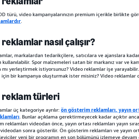
 reklamlar
VOD türü, video kampanyalarınızın premium içerikle birlikte gö
lamlardır
.
 reklamlar nasıl çalışır?
amlar, markalardan tedarikçilere, satıcılara ve ajanslara kadar
 kullanılabilir. Spor malzemeleri satan bir markanız var ve kam
a mı yerleştirmek istiyorsunuz? Video reklamlar işe yarayabilir. 
z için bir kampanya oluşturmak ister misiniz? Video reklamlar d
 reklam türleri
amlar üç kategoriye ayrılır:
ön gösterim reklamları, yayın or
eklamları
. Bunlar açıklama gerektirmeyecek kadar açıktır anc
m reklamları videodan önce, yayın ortası reklamları yayın sır
 videodan sonra gösterilir. Ön gösterim reklamları ve yayın or
leyiciler yeni bir programın en son bölümünü izlemeye devam 