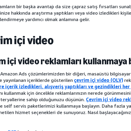
amların bir başka avantajı da size çapraz satış fırsatları sunab
inize hakkında araştırma yaptıkları veya video izledikleri kişile
gilendirmeye yardımcı olmak anlamına gelir.
im içi video
m içi video reklamları kullanmaya
Amazon Ads çözümlerimizden bir diğeri, masaüstü bilgisayarl
e yayınlanan içeriklerde gösterilen
çevrim içi video (OLV)
rek
e içerik izledikleri, alışveriş yaptıkları ve gezindikleri her
nı kullanmak için öncelikle reklamlarınızın nerede görünmesini
teryallerine sahip olduğunuzu düşünün.
Çevrim içi video rek
ve self servis paketlerimizi kullanmaya başlayın. Daha fazla 
etilen hizmet seçenekleri de sunuyoruz. Nasıl başlayacağınız