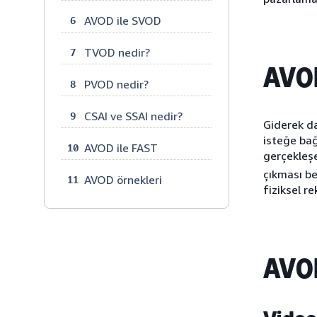
AVOD ile SVOD
6
TVOD nedir?
7
AVOD
PVOD nedir?
8
CSAI ve SSAI nedir?
9
Giderek da
isteğe bağ
AVOD ile FAST
10
gerçekleşe
çıkması be
AVOD örnekleri
11
fiziksel r
AVOD