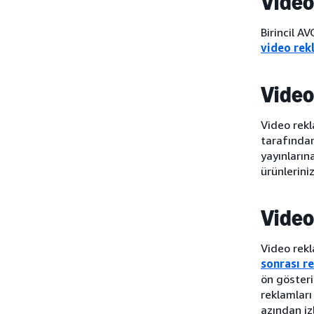
Video
Birincil A
video rek
Video
Video rekl
tarafından
yayınların
ürünlerini
Video
Video rekl
sonrası r
ön gösteri
reklamları
azından iz