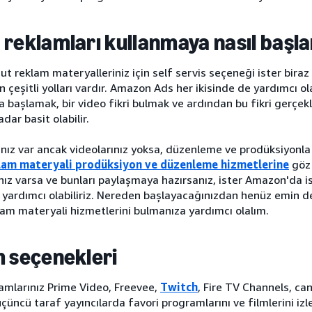
 reklamları kullanmaya nasıl başla
ut reklam materyalleriniz için self servis seçeneği ister biraz
 çeşitli yolları vardır. Amazon Ads her ikisinde de yardımcı ola
 başlamak, bir video fikri bulmak ve ardından bu fikri gerçe
dar basit olabilir.
nız var ancak videolarınız yoksa, düzenleme ve prodüksiyonla 
lam materyali prodüksiyon ve düzenleme hizmetlerine
göz 
nız varsa ve bunları paylaşmaya hazırsanız, ister Amazon'da 
 yardımcı olabiliriz. Nereden başlayacağınızdan henüz emin 
am materyali hizmetlerini bulmanıza yardımcı olalım.
m seçenekleri
amlarınız Prime Video, Freevee,
Twitch
, Fire TV Channels, can
üncü taraf yayıncılarda favori programlarını ve filmlerini i