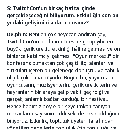
S: TwitchCon'un birkaç hafta içinde
gerçekleşeceğini biliyorum. Etkinliğin son on
yıldaki gelişimini anlatır mısınız?
Delphin:
Beni en çok heyecanlandıran şey,
TwitchCon'un bir fuarın ötesine geçip yılın en
büyük içerik üretici etkinliği hâline gelmesi ve on
binlerce katılımcıyı çekmesi. "Oyun merkezli" bir
konferans olmaktan çok çeşitli ilgi alanları ve
tutkuları içeren bir geleneğe dönüştü. Ve tabii ki
ölçek çok daha büyüdü. Bugün bu, yayıncıların,
oyuncuların, müzisyenlerin, içerik üreticilerin ve
hayranların bir araya gelip vakit geçirdiği ve
gerçek, anlamlı bağlar kurduğu bir festival.
Bence hepimiz böyle bir şeye imkan tanıyan
mekanların sayısının ciddi şekilde eksik olduğunu
biliyoruz. Etkinlik, topluluk üyeleri tarafından
yönetilen panellerle topluluk
için
topluluğu ve