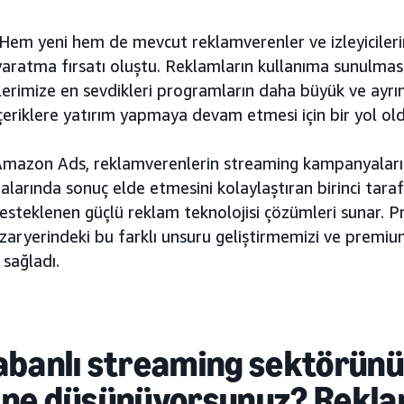
 Hem yeni hem de mevcut reklamverenler ve izleyicilerim
 yaratma fırsatı oluştu. Reklamların kullanıma sunulması
erimize en sevdikleri programların daha büyük ve ayrınt
ci içeriklere yatırım yapmaya devam etmesi için bir yol o
Amazon Ads, reklamverenlerin streaming kampanyaları
larında sonuç elde etmesini kolaylaştıran birinci taraf 
desteklenen güçlü reklam teknolojisi çözümleri sunar. 
aryerindeki bu farklı unsuru geliştirmemizi ve premiu
sağladı.
abanlı streaming sektörün
 ne düşünüyorsunuz? Rekl