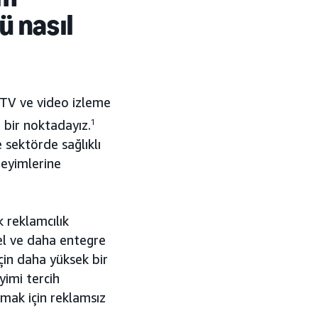
ü nasıl
i TV ve video izleme
i bir noktadayız.
1
 sektörde sağlıklı
neyimlerine
k reklamcılık
sel ve daha entegre
çin daha yüksek bir
yimi tercih
mak için reklamsız