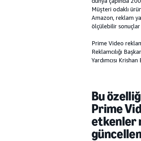
dünya çapında 200 
Müşteri odaklı ürün 
Amazon, reklam yayı
ölçülebilir sonuçlar
Prime Video reklaml
Reklamcılığı Başka
Yardımcısı Krishan 
Bu özelli
Prime Vid
etkenler 
güncellem