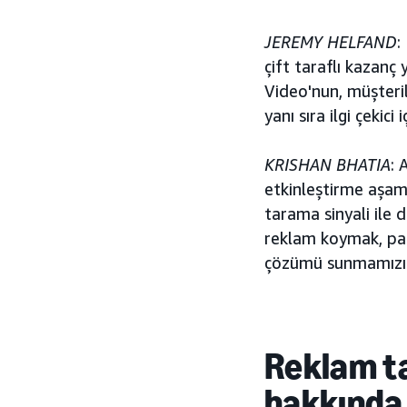
JEREMY HELFAND
:
çift taraflı kazanç
Video'nun, müşteril
yanı sıra ilgi çeki
KRISHAN BHATIA
: 
etkinleştirme aşama
tarama sinyali ile 
reklam koymak, paz
çözümü sunmamızı 
Reklam t
hakkında