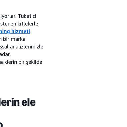
yorlar. Tüketici
istenen kitlelerle
ming hizmeti
in bir marka
şsal analizlerimizle
adar,
ha derin bir şekilde
erin ele
o