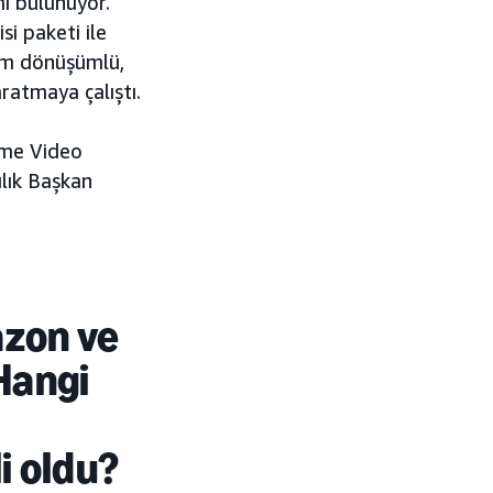
i bulunuyor.
si paketi ile
m dönüşümlü,
aratmaya çalıştı.
rime Video
lık Başkan
azon ve
 Hangi
i oldu?