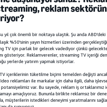
streaming, reklam sektörün
iriyor?
Bu yıl çok önemli bir noktaya ulaştık. Şu anda ABD'dek
aklaşık %50'sinin yayın hizmetleri üzerinden gerçekleştiğ
g TV için parlak bir gelecek vadediyor çünkü gelecekte
nı gösteriyor. Reklamverenler, streaming TV içeriği de
duğu yerlerde yatırım yapmak istiyorlar.
 TV içeriklerinin tüketilme biçimi temelden değişti anca
deo reklamları ile markalar için daha ilgili, daha işlev
otansiyelimiz var. Bu sayede, reklam iş ortaklarımız i
ğlamayı amaçlıyoruz. Bununla birlikte reklamsız bir dene
, müşterilerin istedikleri deneyimi yaratmalarını sağla
lanı da sunuyoruz.