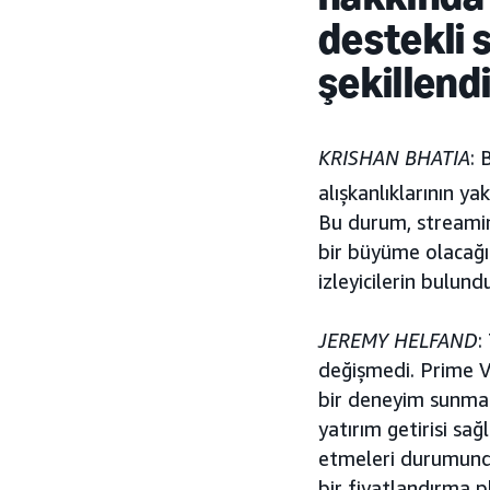
destekli 
şekillend
KRISHAN BHATIA
: 
alışkanlıklarının y
Bu durum, streamin
bir büyüme olacağı
izleyicilerin bulun
JEREMY HELFAND
:
değişmedi. Prime Vi
bir deneyim sunma p
yatırım getirisi sa
etmeleri durumunda
bir fiyatlandırma p