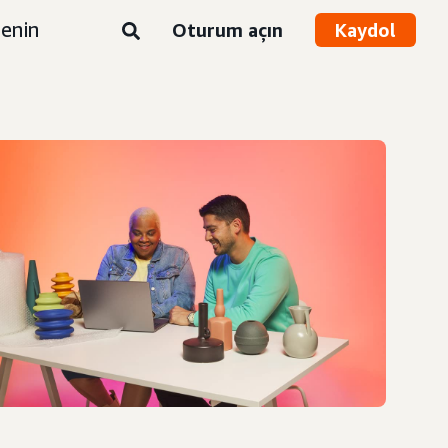
enin
Oturum açın
Kaydol