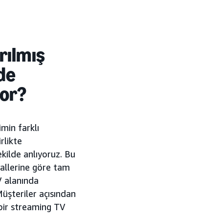
rılmış
de
yor?
min farklı
rlikte
şekilde anlıyoruz. Bu
yallerine göre tam
V alanında
üşteriler açısından
 bir streaming TV