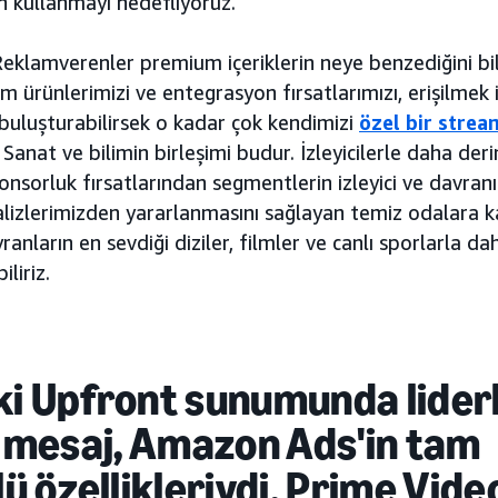
n kullanmayı hedefliyoruz.
Reklamverenler premium içeriklerin neye benzediğini bili
am ürünlerimizi ve entegrasyon fırsatlarımızı, erişilmek 
buluşturabilirsek o kadar çok kendimizi
özel bir strea
. Sanat ve bilimin birleşimi budur. İzleyicilerle daha der
onsorluk fırsatlarından segmentlerin izleyici ve davranı
alizlerimizden yararlanmasını sağlayan temiz odalara k
anların en sevdiği diziler, filmler ve canlı sporlarla da
liriz.
ki Upfront sunumunda liderl
ıl mesaj, Amazon Ads'in tam
 özellikleriydi. Prime Vide