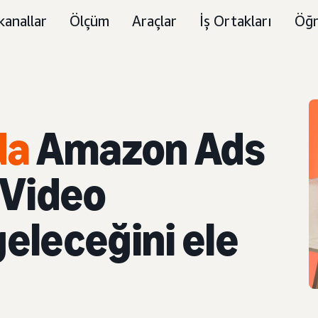
kanallar
Ölçüm
Araçlar
İş Ortakları
Öğr
da
Amazon Ads
 Video
geleceğini ele