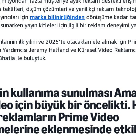
milyondan fazla müşteriye aylık reklam destekli erişim
teklifleri, ölçüm çözümleri ve yenilikçi reklam teknoloji
ncıları için
marka bilinirliğinden
dönüşüme kadar ta
 sunarken yayın kitleleri için ilgili bir reklam deneyimi y
arının ilk yılını ve 2025'te olacakları ele almak için P
n Yardımcısı Jeremy Helfand ve Küresel Video Reklamcı
Bhatia ile buluştuk.
ğin kullanıma sunulması Am
eo için büyük bir öncelikti.
reklamların Prime Video
elerine eklenmesinde etkil