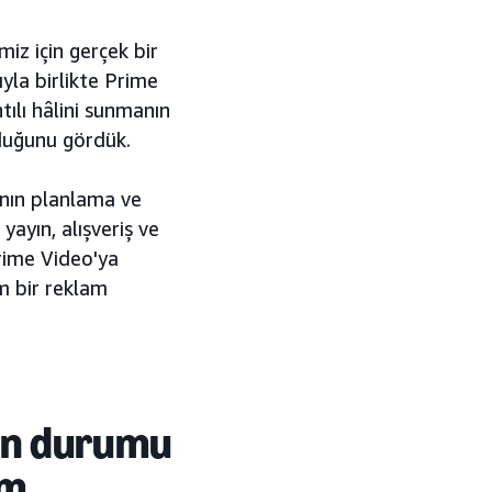
iz için gerçek bir
yla birlikte Prime
ılı hâlini sunmanın
lduğunu gördük.
nın planlama ve
yayın, alışveriş ve
Prime Video'ya
m bir reklam
ün durumu
am