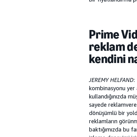
Prime Vid
reklam d
kendini na
JEREMY HELFAND
:
kombinasyonu yer alı
kullandığınızda müşt
sayede reklamverenl
dönüşümlü bir yold
reklamların görünme
baktığımızda bu far