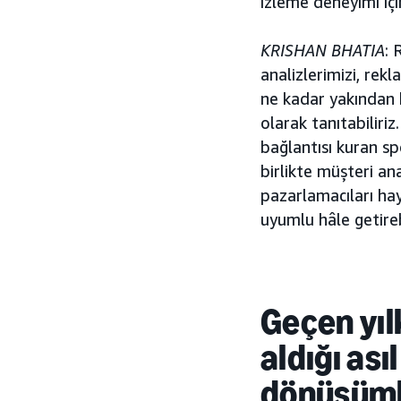
izleme deneyimi içi
KRISHAN BHATIA
: 
analizlerimizi, rekl
ne kadar yakından 
olarak tanıtabiliriz
bağlantısı kuran sp
birlikte müşteri an
pazarlamacıları hayr
uyumlu hâle getirebi
Geçen yıl
aldığı as
dönüşümlü