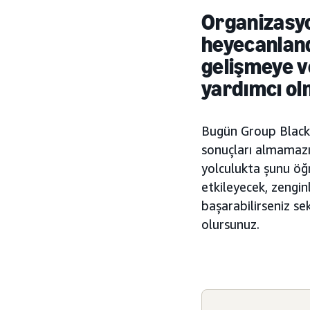
Organizasyo
heyecanland
gelişmeye v
yardımcı olm
Bugün Group Black 
sonuçları almamazı 
yolculukta şunu öğ
etkileyecek, zengin
başarabilirseniz s
olursunuz.