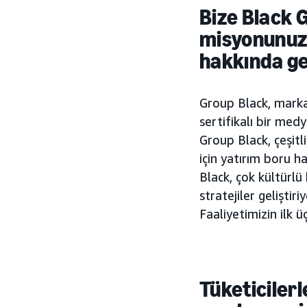
Bize Black 
misyonunuz 
hakkında gen
Group Black, markal
sertifikalı bir med
Group Black, çeşitli
için yatırım boru h
Black, çok kültürlü 
stratejiler geliştir
Faaliyetimizin ilk 
Tüketiciler