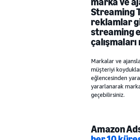
marka ve aj
Streaming TV
reklamlar g
streaming e
çalışmaları
Markalar ve ajansl
müşteriyi koyduklar
eğlencesinden yara
yararlanarak marka
geçebilirsiniz.
Amazon Ads 
her 10 küres