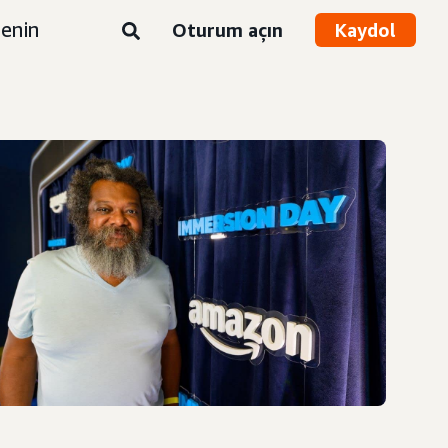
enin
Oturum açın
Kaydol