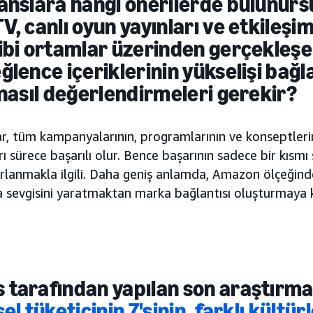
anslara hangi önerilerde bulunur
, canlı oyun yayınları ve etkileşiml
ibi ortamlar üzerinden gerçekleş
ğlence içeriklerinin yükselişi bağ
 nasıl değerlendirmeleri gerekir?
ar, tüm kampanyalarının, programlarının ve konseptler
ı sürece başarılı olur. Bence başarının sadece bir kısm
rlanmakla ilgili. Daha geniş anlamda, Amazon ölçeğind
 sevgisini yaratmaktan marka bağlantısı oluşturmaya 
tarafından yapılan son araştırma
el tüketicinin 7'sinin, farklı kültür