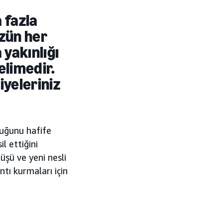
 fazla
zün her
 yakınlığı
elimedir.
iyeleriniz
duğunu hafife
l ettiğini
üşü ve yeni nesli
ntı kurmaları için