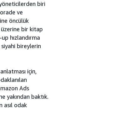
öneticilerden biri
torade ve
ine öncülük
 üzerine bir kitap
t-up hızlandırma
siyahi bireylerin
anlatması için,
odaklanılan
z Amazon Ads
ne yakından baktık.
n asıl odak