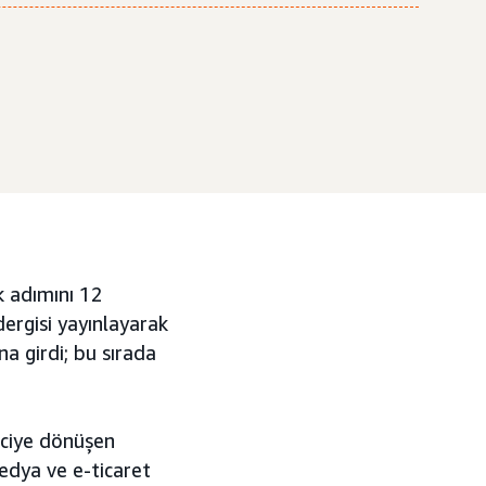
lk adımını 12
dergisi yayınlayarak
a girdi; bu sırada
iciye dönüşen
edya ve e-ticaret