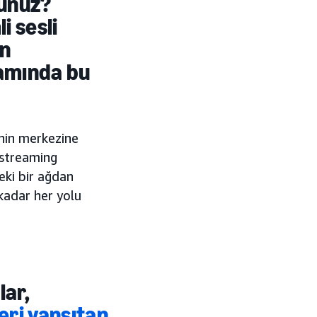
sunuz?
i sesli
en
lamında bu
inin merkezine
ı streaming
eki bir ağdan
kadar her yolu
lar,
leri yansıtan