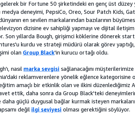
elerek bir Fortune 50 şirketindeki en genç üst düzey y
 medya deneyimi, PepsiCo, Oreo, Sour Patch Kids, Ga
dünyanın en sevilen markalarından bazılarının büyümes
evizyon dizisine ev sahipliği yapmayı ve dijital iletişim
. Son yıllarda Bough, girişimci köklerine dönerek star
ures'u kurdu ve strateji müdürü olarak görev yaptığı, 
işimi olan
Group Black
'in kurucu ortağı oldu.
h'ı, nasıl
marka sevgisi
sağlanacağını müşterilerimize 
rnia'daki reklamverenlere yönelik eğlence kategorisine 
ğitim amaçlı bir etkinlik olan ve ilkini düzenlediğimi
vet ettik, daha sonra da Group Black'teki deneyimleri
le daha güçlü duygusal bağlar kurmak isteyen markaları
kapsamı değil
ilgi seviyesi
olması gerektiğini söylüyor.