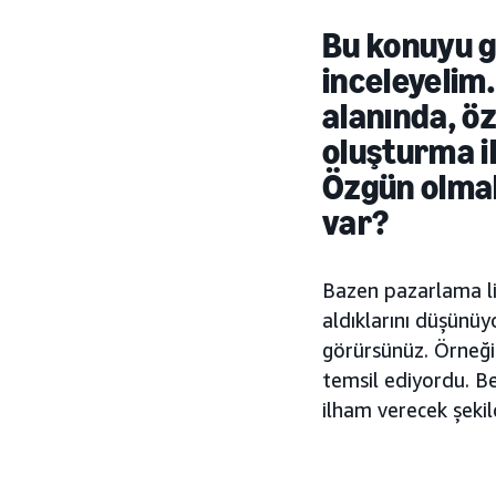
Bu konuyu g
inceleyelim
alanında, öz
oluşturma il
Özgün olmak 
var?
Bazen pazarlama lid
aldıklarını düşünüy
görürsünüz. Örneğin
temsil ediyordu. Be
ilham verecek şekil