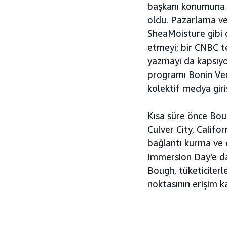
başkanı konumuna g
oldu. Pazarlama ve
SheaMoisture gibi 
etmeyi; bir CNBC tel
yazmayı da kapsıyor
programı Bonin Vent
kolektif medya gir
Kısa süre önce Boug
Culver City, Califo
bağlantı kurma ve e
Immersion Day'e da
Bough, tüketiciler
noktasının erişim 