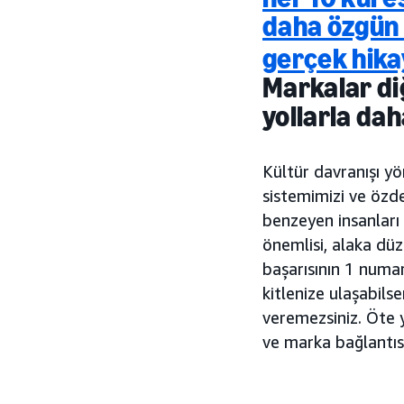
daha özgün
gerçek hika
Markalar diğ
yollarla dah
Kültür davranışı yö
sistemimizi ve özde
benzeyen insanları g
önemlisi, alaka düz
başarısının 1 numa
kitlenize ulaşabils
veremezsiniz. Öte y
ve marka bağlantısı 