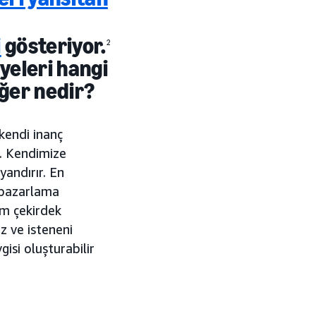
i
gösteriyor.
2
yeleri hangi
eğer nedir?
 kendi inanç
z. Kendimize
yandırır. En
, pazarlama
üm çekirdek
z ve isteneni
isi oluşturabilir