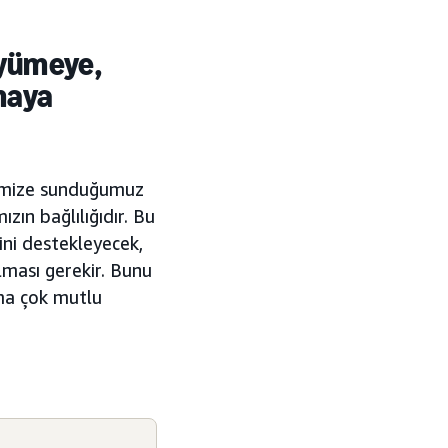
üyümeye,
maya
rimize sunduğumuz
ın bağlılığıdır. Bu
ini destekleyecek,
lması gerekir. Bunu
ama çok mutlu