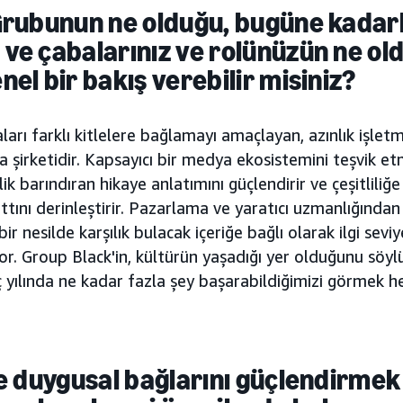
Grubunun ne olduğu, bugüne kadar
ve çabalarınız ve rolünüzün ne ol
el bir bakış verebilir misiniz?
arı farklı kitlelere bağlamayı amaçlayan, azınlık işle
ya şirketidir. Kapsayıcı bir medya ekosistemini teşvik e
lik barındıran hikaye anlatımını güçlendirir ve çeşitlili
attını derinleştirir. Pazarlama ve yaratıcı uzmanlığında
bir nesilde karşılık bulacak içeriğe bağlı olarak ilgi sevi
iyor. Group Black'in, kültürün yaşadığı yer olduğunu söyl
üç yılında ne kadar fazla şey başarabildiğimizi görmek he
le duygusal bağlarını güçlendirmek