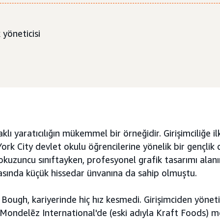
yöneticisi
klı yaratıcılığın mükemmel bir örneğidir. Girişimciliğe i
rk City devlet okulu öğrencilerine yönelik bir gençlik 
okuzuncu sınıftayken, profesyonel grafik tasarımı alanın
sında küçük hissedar ünvanına da sahip olmuştu.
 Bough, kariyerinde hiç hız kesmedi. Girişimciden yönet
Mondelēz International'de (eski adıyla Kraft Foods) m