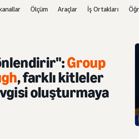
kanallar
Ölçüm
Araçlar
İş Ortakları
Öğr
nlendirir":
Group
ugh
, farklı kitleler
vgisi oluşturmaya