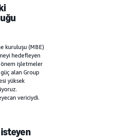
ki
duğu
tme kuruluşu (MBE)
tmeyi hedefleyen
ğe önem işletmeler
n güç alan Group
yesi yüksek
üyoruz.
yecan vericiydi.
 isteyen