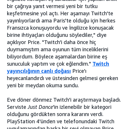
bir çağrıya yanıt vermesi yeni bir tutku
keşfetmesine yol açtı. Her aşamayı Twitch'te
yayınlıyorlardı ama Paris'te olduğu için herkes
Fransızca konuşuyordu ve İngilizce konuşacak
birine ihtiyaçları olduğunu söylediler," diye
açıklıyor Price. "Twitch'i daha önce hiç
duymamıştım ama oyunun tüm inceliklerini
biliyordum. Böylece aşamalardan birine eş
sunuculuk yaptım ve çok eğlendim."
Twitch
yayıncılığının canlı doğası
Price'ı
heyecanlandırdı ve üstesinden gelmesi gereken
yeni bir meydan okuma sundu.
Eve döner dönmez Twitch'i araştırmaya başladı.
Serviste
Just Dance
'in izlenebilir bir kategori
olduğunu gördükten sonra kararını verdi.
PlayStation 4'ünden ve telefonundaki Twitch
uygulamasından başka bir şeyi olmayan Price,