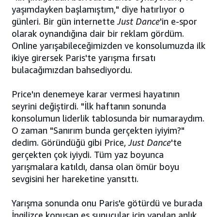
yaşımdayken başlamıştım," diye hatırlıyor o
günleri. Bir gün internette
Just Dance
'in e-spor
olarak oynandığına dair bir reklam gördüm.
Online yarışabileceğimizden ve konsolumuzda ilk
ikiye girersek Paris'te yarışma fırsatı
bulacağımızdan bahsediyordu.
Price'ın denemeye karar vermesi hayatının
seyrini değiştirdi. "İlk haftanın sonunda
konsolumun liderlik tablosunda bir numaraydım.
O zaman "Sanırım bunda gerçekten iyiyim?"
dedim. Göründüğü gibi Price,
Just Dance
'te
gerçekten çok iyiydi. Tüm yaz boyunca
yarışmalara katıldı, dansa olan ömür boyu
sevgisini her hareketine yansıttı.
Yarışma sonunda onu Paris'e götürdü ve burada
İngilizce konuşan eş sunucular için yapılan anlık