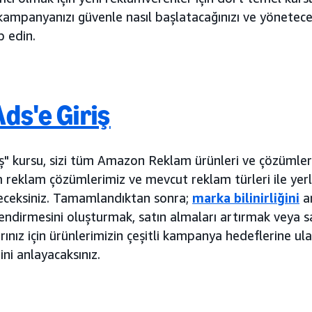
lk kampanyanızı güvenle nasıl başlatacağınızı ve yönete
p edin.
ds'e Giriş
ş" kursu, sizi tüm Amazon Reklam ürünleri ve çözümleri
üm reklam çözümlerimiz ve mevcut reklam türleri ile yer
neceksiniz. Tamamlandıktan sonra;
marka bilinirliğini
ar
ndirmesini oluşturmak, satın almaları artırmak veya s
nız için ürünlerimizin çeşitli kampanya hedeflerine ul
ini anlayacaksınız.