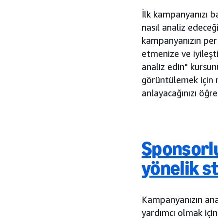
İlk kampanyanızı ba
nasıl analiz edeceğ
kampanyanızın per
etmenize ve iyileşt
analiz edin" kursunu
görüntülemek için r
anlayacağınızı öğre
Sponsorlu
yönelik st
Kampanyanızın anal
yardımcı olmak içi