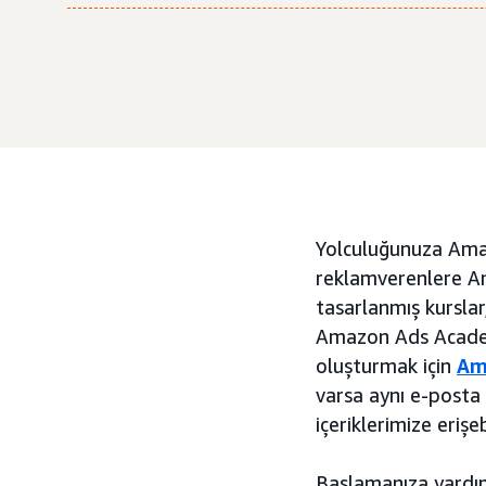
Yolculuğunuza Amaz
reklamverenlere Am
tasarlanmış kurslar
Amazon Ads Academ
oluşturmak için
Am
varsa aynı e-posta 
içeriklerimize erişe
Başlamanıza yardımc