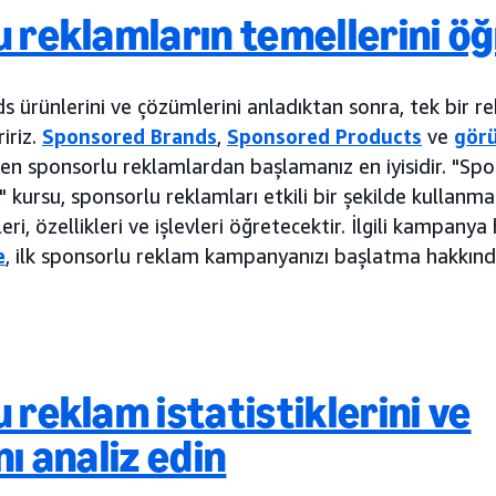
 reklamların temellerini ö
ürünlerini ve çözümlerini anladıktan sonra, tek bir r
iriz.
Sponsored Brands
,
Sponsored Products
ve
gör
ren sponsorlu reklamlardan başlamanız en iyisidir. "Sp
" kursu, sponsorlu reklamları etkili bir şekilde kullanm
eri, özellikleri ve işlevleri öğretecektir. İlgili kampan
e
, ilk sponsorlu reklam kampanyanızı başlatma hakkında
 reklam istatistiklerini ve
nı analiz edin