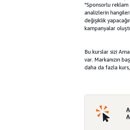
"Sponsorlu reklam p
analizlerin hangile
değişiklik yapacağı
kampanyalar oluştu
Bu kurslar sizi Am
var. Markanızın ba
daha da fazla kurs,
A
A