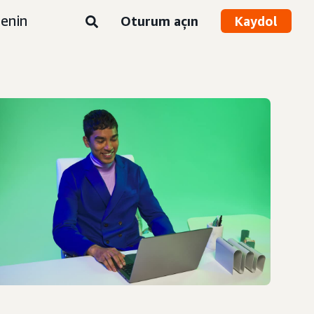
enin
Oturum açın
Kaydol