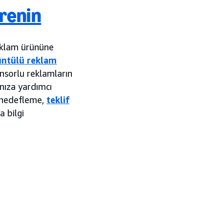
ğrenin
eklam ürününe
üntülü reklam
onsorlu reklamların
anıza yardımcı
ya hedefleme,
teklif
 bilgi