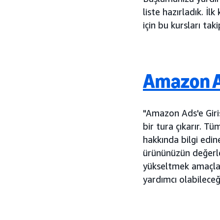
liste hazırladık. İ
için bu kursları taki
Amazon A
"Amazon Ads'e Giri
bir tura çıkarır. T
hakkında bilgi edi
ürününüzün değerle
yükseltmek amaçları
yardımcı olabileceğ