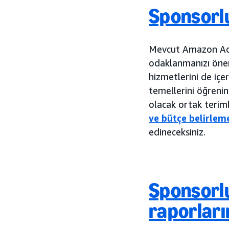
Sponsorlu
Mevcut Amazon Ads 
odaklanmanızı öner
hizmetlerini de içe
temellerini öğrenin
olacak ortak teriml
ve bütçe belirlem
edineceksiniz.
Sponsorlu
raporları