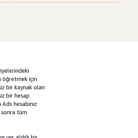
yelerindeki
ı öğretmek için
siz bir kaynak olan
z bir hesap
n Ads hesabınız
n sonra tüm
 yer aldığı bir