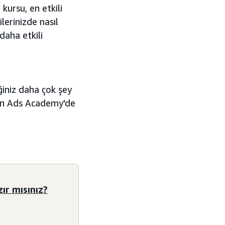
kursu, en etkili
lerinizde nasıl
daha etkili
ğiniz daha çok şey
zon Ads Academy'de
ır mısınız?