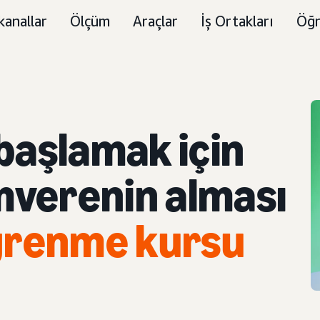
kanallar
Ölçüm
Araçlar
İş Ortakları
Öğr
başlamak için
mverenin alması
ğrenme kursu