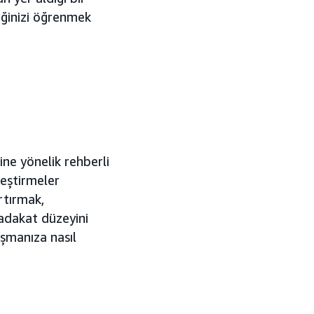
ceğinizi öğrenmek
ne yönelik rehberli
leştirmeler
tırmak,
adakat düzeyini
aşmanıza nasıl