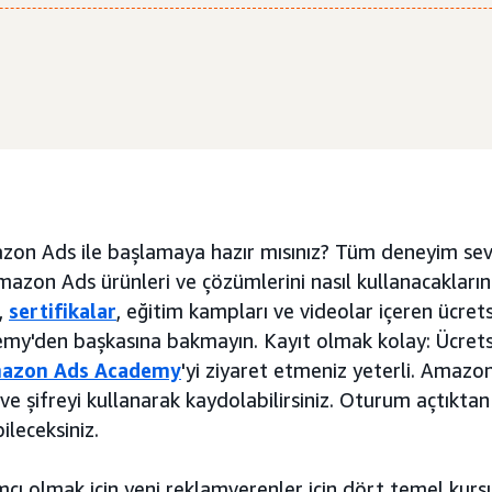
on Ads ile başlamaya hazır mısınız? Tüm deneyim sevi
azon Ads ürünleri ve çözümlerini nasıl kullanacakların
,
sertifikalar
, eğitim kampları ve videolar içeren ücret
y'den başkasına bakmayın. Kayıt olmak kolay: Ücretsi
azon Ads Academy
'yi ziyaret etmeniz yeterli. Amazo
ve şifreyi kullanarak kaydolabilirsiniz. Oturum açtıkta
bileceksiniz.
ı olmak için yeni reklamverenler için dört temel kursun