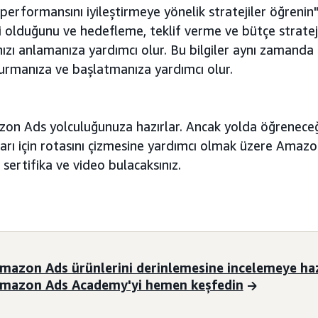
erformansını iyileştirmeye yönelik stratejiler öğrenin" 
ri olduğunu ve hedefleme, teklif verme ve bütçe strateji
nızı anlamanıza yardımcı olur. Bu bilgiler aynı zamanda 
rmanıza ve başlatmanıza yardımcı olur.
azon Ads yolculuğunuza hazırlar. Ancak yolda öğrenece
şarı için rotasını çizmesine yardımcı olmak üzere Ama
 sertifika ve video bulacaksınız.
mazon Ads ürünlerini derinlemesine incelemeye haz
mazon Ads Academy'yi hemen keşfedin